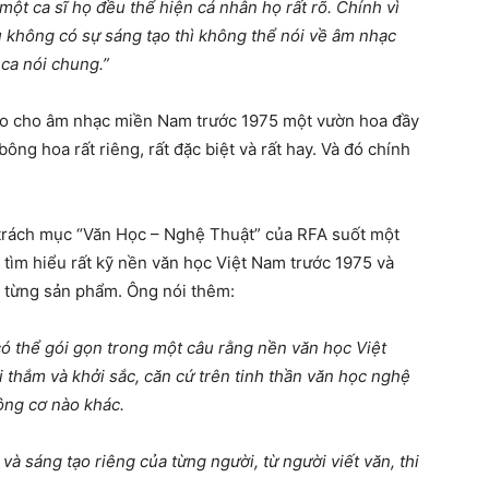
ột ca sĩ họ đều thể hiện cá nhân họ rất rõ. Chính vì
u không có sự sáng tạo thì không thể nói về âm nhạc
 ca nói chung.”
 tạo cho âm nhạc miền Nam trước 1975 một vườn hoa đầy
bông hoa rất riêng, rất đặc biệt và rất hay. Và đó chính
 trách mục “Văn Học – Nghệ Thuật” của RFA suốt một
 tìm hiểu rất kỹ nền văn học Việt Nam trước 1975 và
g từng sản phẩm. Ông nói thêm:
ó thể gói gọn trong một câu rằng nền văn học Việt
 thắm và khởi sắc, căn cứ trên tinh thần văn học nghệ
động cơ nào khác.
à sáng tạo riêng của từng người, từ người viết văn, thi