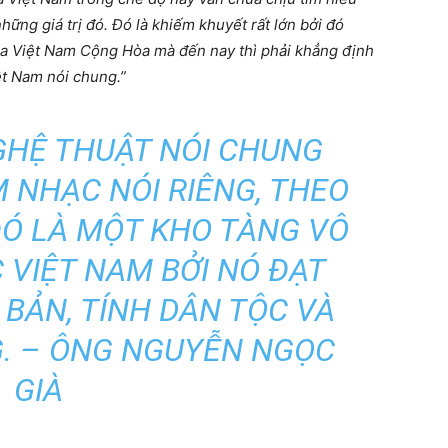
ững giá trị đó. Đó là khiếm khuyết rất lớn bởi đó
của Việt Nam Cộng Hòa mà đến nay
thì phải khẳng định
ệt Nam nói chung.”
GHỆ THUẬT NÓI CHUNG
 NHẠC NÓI RIÊNG, THEO
 ĐÓ LÀ MỘT KHO TÀNG VÔ
 VIỆT NAM BỞI NÓ ĐẠT
BẢN, TÍNH DÂN TỘC VÀ
G. – ÔNG NGUYỄN NGỌC
GIÀ