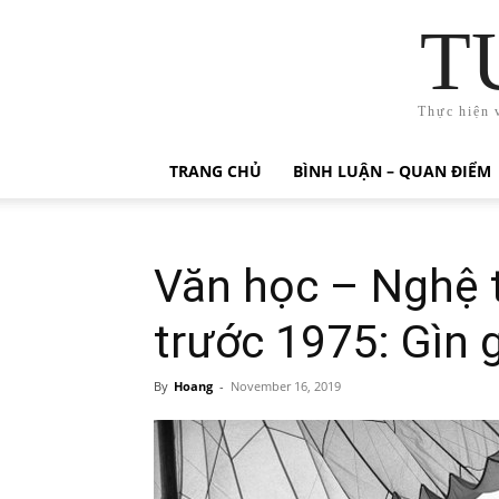
T
Thực hiện 
TRANG CHỦ
BÌNH LUẬN – QUAN ĐIỂM
Văn học – Nghệ 
trước 1975: Gìn 
By
Hoang
-
November 16, 2019