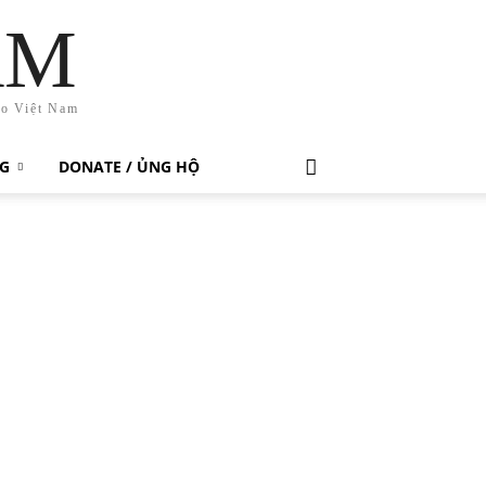
AM
ho Việt Nam
G
DONATE / ỦNG HỘ