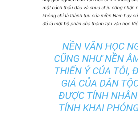
một cách thấu đáo và chưa chịu công nhận nh
không chỉ là thành tựu của miền Nam hay 
đó là một bộ phận c
ủa
thành tựu văn học Vi
NỀN VĂN HỌC N
CŨNG NHƯ NỀN ÂM
THIỂN Ý CỦA TÔI,
GIÁ CỦA DÂN TỘC
ĐƯỢC TÍNH NHÂN 
TÍNH KHAI PHÓN