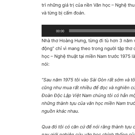
trì những giá trị của nền Văn học – Nghệ thu
và từng bị cấm đoán.
Audio
00:00
Player
Nhà thơ Hoàng Hưng, từng đi tù hơn 3 năm v
động” chỉ vì mang theo trong người tập th
học – Nghệ thuật tại miền Nam trước 1975 l
nói:
“
Sau năm 1975 tôi vào Sài Gòn rất sớm và tô
cũng như mua rất nhiều để đọc và nghiên cứ
Đoàn Độc Lập Việt Nam chúng tôi có hẳn mộ
những thành tựu của văn học miền Nam trướ
nguồn khác nhau.
Qua đó tôi có căn cứ để nói rằng thành tựu
nay giới nghiên cứu văn học chính thống củ