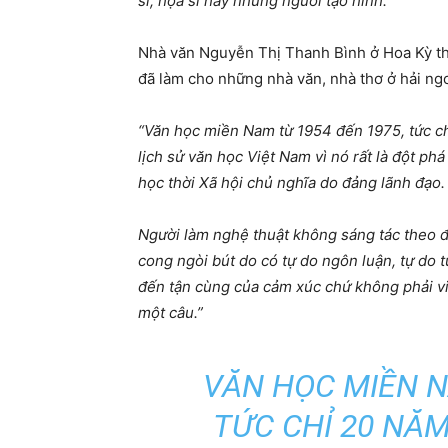
sĩ, họa sĩ hay những người tạo hình.
”
Nhà văn Nguyễn Thị Thanh Bình ở Hoa Kỳ th
đã làm cho những nhà văn, nhà thơ ở hải ngo
“Văn học miền Nam từ 1954 đến 1975, tức c
lịch sử văn học Việt Nam vì nó rất là đột p
học thời Xã hội chủ nghĩa do đảng lãnh đạo.
Người làm nghệ thuật không sáng tác theo đ
cong ngòi bút do có tự do ngôn luận, tự do 
đến tận cùng của cảm xúc chứ không phải viế
một câu.”
VĂN HỌC MIỀN N
TỨC CHỈ 20 NĂ