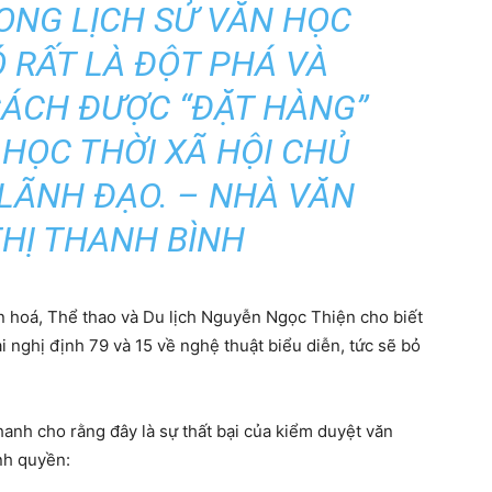
ONG LỊCH SỬ VĂN HỌC
Ó RẤT LÀ ĐỘT PHÁ VÀ
CÁCH ĐƯỢC “ĐẶT HÀNG”
HỌC THỜI XÃ HỘI CHỦ
LÃNH ĐẠO. – NHÀ VĂN
HỊ THANH BÌNH
n hoá, Thể thao và Du lịch Nguyễn Ngọc Thiện cho biết
 nghị định 79 và 15 về nghệ thuật biểu diễn, tức sẽ bỏ
anh cho rằng đây là sự thất bại của kiểm duyệt văn
nh quyền: