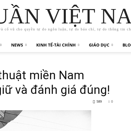
UẦN VIỆT N
và cổ vũ cho quyền tự do ngôn luận, tự do báo chí, tự do thông tin c
NEWS
KINH TẾ-TÀI CHÍNH
GIÁO DỤC
BLO
thuật miền Nam
giữ và đánh giá đúng!
589
0