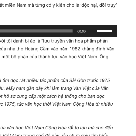
ật miền Nam mà từng có ý kiến cho là ‘độc hại, đồi trụy’
Use
00:00
Up/Down
ới tội danh bị áp là “lưu truyền văn hoá phẩm phản
Arrow
ơ của nhà thơ Hoàng Cầm vào năm 1982 khẳng định Văn
keys
à một bộ phận của thành tựu văn học Việt Nam. Ông
to
increase
or
i tìm đọc rất nhiều tác phẩm của Sài Gòn trước 1975
decrease
u. Mấy năm gần đây khi làm trang Văn Việt của Văn
volume.
t hồ sơ cung cấp một cách hệ thống cho bạn đọc
c 1975, tức văn học thời Việt Nam Cộng Hòa từ nhiều
 của văn học Việt Nam Cộng Hòa rất to lớn mà cho đến
a Việt Nam trong chế độ này vẫn chưa chịu tìm hiểu