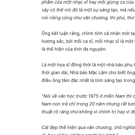
phẩm của một nhạc sĩ hay mỗi giọng ca của m
vậy có thể nói đó là một sự sáng tạo, mà nế
nói riêng cũng như văn chương, thi phú, thơ
Ông kết luận rằng, chính tính cá nhân mới
hương sắc, bởi mỗi ca sĩ, mỗi nhạc sĩ là một 
là thể hiện của tính đa nguyên.
Là một họa sĩ đồng thời là một nhà báo phụ
thời gian dài, Nhà báo Mặc Lâm cho biết ông
điều ông tâm đắc nhất là tính sáng tạo tron
“
Nói về văn học trước 1975 ở miền Nam thì c
Nam non trẻ chỉ trong 20 năm nhưng rất tươi
thuật rõ ràng chứ không vì chính trị hay vì 
Cái đẹp thể hiện qua văn chương, chữ nghĩa v