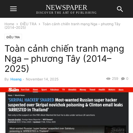
NEWSPAPER
DISCOVER THE ART OF PUBLISHING
Home
ĐIỀU TRA
Toàn cảnh chiến tranh mạng Nga – phương Tây
(2014–2025)
ĐIỀU TRA
Toàn cảnh chiến tranh mạng
Nga – phương Tây (2014–
2025)
259
0
By
Hoang
-
November 14, 2025