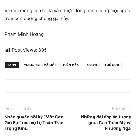
Và ước mong của tôi là vẫn được đồng hành cùng mọi người
trên con đường chông gai này.
Phạm Minh Hoàng
Post Views:
305
TAGS
CHÍNH TRỊ - XÃ HỘI
DIỄN ĐÀN
NEWS
THẾ GIỚI
Previous article
Next article
Nhân quyển hồi ký “Một Cơn
Những đối đáp ấn tượng
Gió Bụi” của cụ Lệ Thần Trần
giữa Cao Toàn Mỹ và
Trọng Kim…
Phương Nga