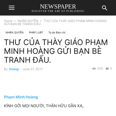
NEWSPAPER
DISCOVER THE ART OF PUBLISHING
Home
NHÂN QUYỀN
THƯ CỦA THÀY GIÁO PHẠM MINH HOÀNG
GỬI BẠN BÈ TRANH ĐẤU.
NHÂN QUYỀN
PHÁP LUẬT
Tự do Báo chí
THƯ CỦA THÀY GIÁO PHẠM
MINH HOÀNG GỬI BẠN BÈ
TRANH ĐẤU.
305
0
By
Hoang
-
June 27, 2017
Phạm Minh Hoàng
KÍNH GỞI MỌI NGƯỜI, THÂN HỮU GẦN XA,.