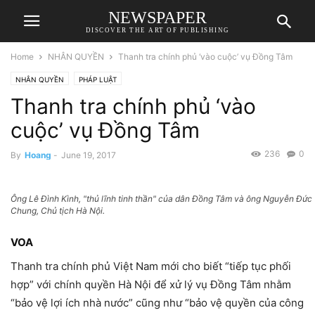
NEWSPAPER
DISCOVER THE ART OF PUBLISHING
Home
NHÂN QUYỀN
Thanh tra chính phủ ‘vào cuộc’ vụ Đồng Tâm
NHÂN QUYỀN
PHÁP LUẬT
Thanh tra chính phủ ‘vào
cuộc’ vụ Đồng Tâm
236
0
By
Hoang
-
June 19, 2017
Ông Lê Đình Kình, "thủ lĩnh tinh thần" của dân Đồng Tâm và ông Nguyễn Đức
Chung, Chủ tịch Hà Nội.
VOA
Thanh tra chính phủ Việt Nam mới cho biết “tiếp tục phối
hợp” với chính quyền Hà Nội để xử lý vụ Đồng Tâm nhằm
“bảo vệ lợi ích nhà nước” cũng như “bảo vệ quyền của công