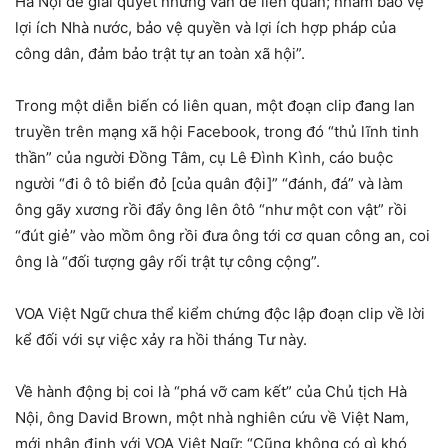
Hà Nội để giải quyết những vấn đề liên quan; nhằm bảo vệ
lợi ích Nhà nước, bảo vệ quyền và lợi ích hợp pháp của
công dân, đảm bảo trật tự an toàn xã hội”.
Trong một diễn biến có liên quan, một đoạn clip đang lan
truyền trên mạng xã hội Facebook, trong đó “thủ lĩnh tinh
thần” của người Đồng Tâm, cụ Lê Đình Kình, cáo buộc
người “đi ô tô biển đỏ [của quân đội]” “đánh, đá” và làm
ông gãy xương rồi đẩy ông lên ôtô “như một con vật” rồi
“đút giẻ” vào mồm ông rồi đưa ông tới cơ quan công an, coi
ông là “đối tượng gây rối trật tự công cộng”.
VOA Việt Ngữ chưa thể kiểm chứng độc lập đoạn clip về lời
kể đối với sự việc xảy ra hồi tháng Tư này.
Về hành động bị coi là “phá vỡ cam kết” của Chủ tịch Hà
Nội, ông David Brown, một nhà nghiên cứu về Việt Nam,
mới nhận định với VOA Việt Ngữ: “Cũng không có gì khó