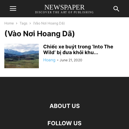
NEWSPAPER
DISCOVER THE ART OF PUBLISHING
Home
Tags
(Vào Nơi Hoang Dã)
(Vào Nơi Hoang Dã)
Chiếc xe buýt trong ‘Into The
Wild’ bị đưa khỏi khu...
Hoang
-
June 21, 2020
ABOUT US
FOLLOW US