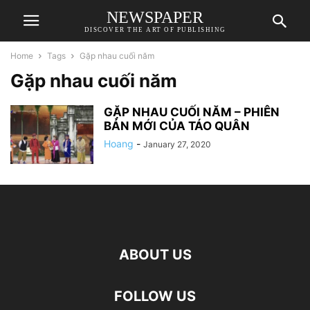
NEWSPAPER
DISCOVER THE ART OF PUBLISHING
Home
Tags
Gặp nhau cuối năm
Gặp nhau cuối năm
GẶP NHAU CUỐI NĂM – PHIÊN
BẢN MỚI CỦA TÁO QUÂN
Hoang
-
January 27, 2020
ABOUT US
FOLLOW US