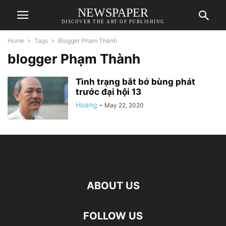
NEWSPAPER
DISCOVER THE ART OF PUBLISHING
Home
Tags
Blogger Phạm Thành
blogger Phạm Thành
Tình trạng bắt bớ bùng phát
trước đại hội 13
Hoang
-
May 22, 2020
ABOUT US
FOLLOW US