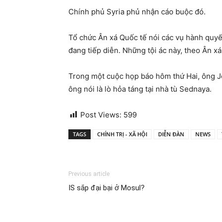
Chính phủ Syria phủ nhận cáo buộc đó.
Tổ chức Ân xá Quốc tế nói các vụ hành quyế
đang tiếp diễn. Những tội ác này, theo Ân xá
Trong một cuộc họp báo hôm thứ Hai, ông J
ông nói là lò hỏa táng tại nhà tù Sednaya.
Post Views:
599
TAGS
CHÍNH TRỊ - XÃ HỘI
DIỄN ĐÀN
NEWS
Previous article
IS sắp đại bại ở Mosul?