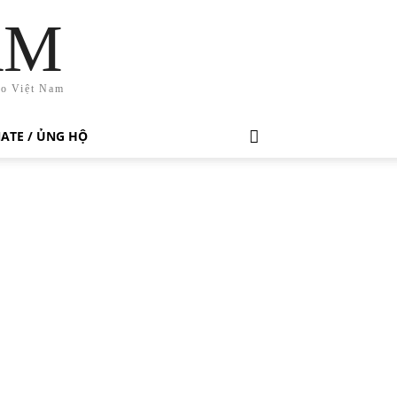
AM
ho Việt Nam
ATE / ỦNG HỘ