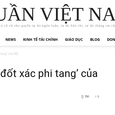
UẦN VIỆT N
và cổ vũ cho quyền tự do ngôn luận, tự do báo chí, tự do thông tin c
NEWS
KINH TẾ-TÀI CHÍNH
GIÁO DỤC
BLOG
DON
i tang’ của Mỹ
‘đốt xác phi tang’ của
791
0