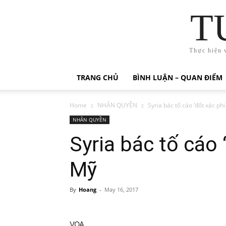
T
Thực hiện 
TRANG CHỦ
BÌNH LUẬN – QUAN ĐIỂM
Home
NHÂN QUYỀN
Syria bác tố cáo ‘đốt xác ph
NHÂN QUYỀN
Syria bác tố cáo 
Mỹ
By
Hoang
-
May 16, 2017
VOA