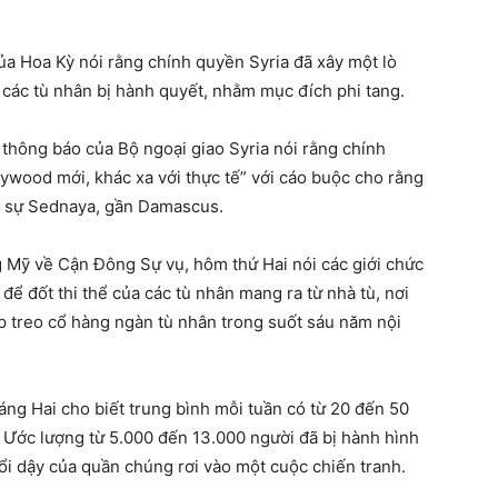
ủa Hoa Kỳ nói rằng chính quyền Syria đã xây một lò
c các tù nhân bị hành quyết, nhằm mục đích phi tang.
 thông báo của Bộ ngoại giao Syria nói rằng chính
wood mới, khác xa với thực tế” với cáo buộc cho rằng
ân sự Sednaya, gần Damascus.
g Mỹ về Cận Đông Sự vụ, hôm thứ Hai nói các giới chức
để đốt thi thể của các tù nhân mang ra từ nhà tù, nơi
p treo cổ hàng ngàn tù nhân trong suốt sáu năm nội
áng Hai cho biết trung bình mỗi tuần có từ 20 đến 50
. Ước lượng từ 5.000 đến 13.000 người đã bị hành hình
ổi dậy của quần chúng rơi vào một cuộc chiến tranh.