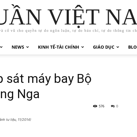
UẦN VIỆT N
và cổ vũ cho quyền tự do ngôn luận, tự do báo chí, tự do thông tin c
NEWS
KINH TẾ-TÀI CHÍNH
GIÁO DỤC
BLO
 sát máy bay Bộ
òng Nga
576
0
ảnh tư liệu, 11/2014)