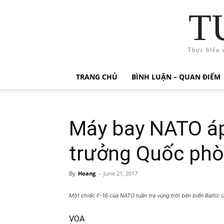
T
Thực hiện 
TRANG CHỦ
BÌNH LUẬN – QUAN ĐIỂM
Máy bay NATO áp
trưởng Quốc ph
By
Hoang
-
June 21, 2017
Một chiếc F-16 của NATO tuần tra vùng trời bên biển Baltic (
VOA