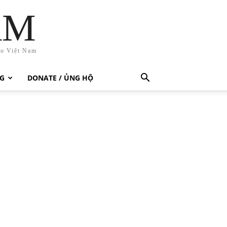
AM
ho Việt Nam
G
DONATE / ỦNG HỘ