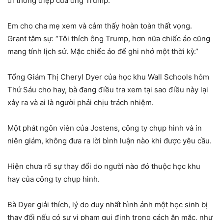
đi thông điệp của ông Trump.
Em cho cha mẹ xem và cảm thấy hoàn toàn thất vọng.
Grant tâm sự: “Tôi thích ông Trump, hơn nữa chiếc áo cũng
mang tính lịch sử. Mặc chiếc áo để ghi nhớ một thời kỳ.”
Tổng Giám Thị Cheryl Dyer của học khu Wall Schools hôm
Thứ Sáu cho hay, bà đang điều tra xem tại sao điều này lại
xảy ra và ai là người phải chịu trách nhiệm.
Một phát ngôn viên của Jostens, công ty chụp hình và in
niên giám, không đưa ra lời bình luận nào khi được yêu cầu.
Hiện chưa rõ sự thay đổi do người nào đó thuộc học khu
hay của công ty chụp hình.
Bà Dyer giải thích, lý do duy nhất hình ảnh một học sinh bị
thay đổi nếu có sự vi phạm qui định trong cách ăn mặc, như