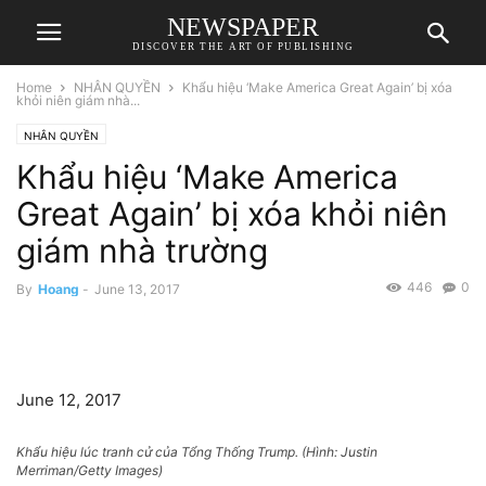
NEWSPAPER
DISCOVER THE ART OF PUBLISHING
Home
NHÂN QUYỀN
Khẩu hiệu ‘Make America Great Again’ bị xóa
khỏi niên giám nhà...
NHÂN QUYỀN
Khẩu hiệu ‘Make America
Great Again’ bị xóa khỏi niên
giám nhà trường
446
0
By
Hoang
-
June 13, 2017
June 12, 2017
Khẩu hiệu lúc tranh cử của Tổng Thống Trump. (Hình: Justin
Merriman/Getty Images)