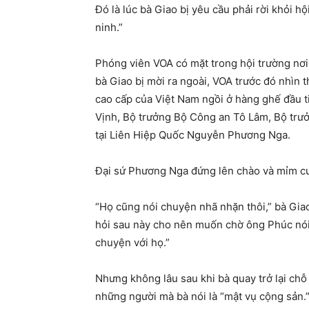
Đó là lúc bà Giao bị yêu cầu phải rời khỏi hộ
ninh.”
Phóng viên VOA có mặt trong hội trường nơi
bà Giao bị mời ra ngoài, VOA trước đó nhìn 
cao cấp của Việt Nam ngồi ở hàng ghế đầu
Vịnh, Bộ trưởng Bộ Công an Tô Lâm, Bộ trư
tại Liên Hiệp Quốc Nguyễn Phương Nga.
Đại sứ Phương Nga đứng lên chào và mỉm cười
“Họ cũng nói chuyện nhã nhặn thôi,” bà Giao 
hỏi sau này cho nên muốn chờ ông Phúc nói 
chuyện với họ.”
Nhưng không lâu sau khi bà quay trở lại chỗ 
những người mà bà nói là “mật vụ cộng sản.