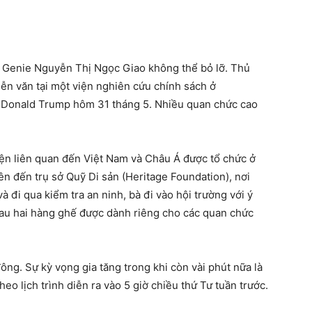
à Genie Nguyễn Thị Ngọc Giao không thể bỏ lỡ. Thủ
n văn tại một viện nghiên cứu chính sách ở
 Donald Trump hôm 31 tháng 5. Nhiều quan chức cao
ện liên quan đến Việt Nam và Châu Á được tổ chức ở
ên đến trụ sở Quỹ Di sản (Heritage Foundation), nơi
à đi qua kiểm tra an ninh, bà đi vào hội trường với ý
 sau hai hàng ghế được dành riêng cho các quan chức
ng. Sự kỳ vọng gia tăng trong khi còn vài phút nữa là
heo lịch trình diễn ra vào 5 giờ chiều thứ Tư tuần trước.