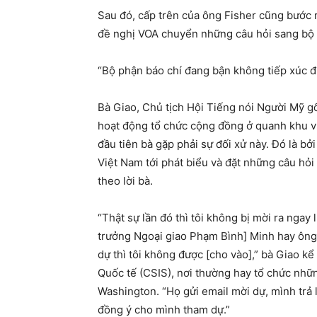
Sau đó, cấp trên của ông Fisher cũng bước r
đề nghị VOA chuyển những câu hỏi sang bộ 
“Bộ phận báo chí đang bận không tiếp xúc đ
Bà Giao, Chủ tịch Hội Tiếng nói Người Mỹ g
hoạt động tổ chức cộng đồng ở quanh khu vự
đầu tiên bà gặp phải sự đối xử này. Đó là b
Việt Nam tới phát biểu và đặt những câu hỏi
theo lời bà.
“Thật sự lần đó thì tôi không bị mời ra nga
trưởng Ngoại giao Phạm Bình] Minh hay ông
dự thì tôi không được [cho vào],” bà Giao k
Quốc tế (CSIS), nơi thường hay tổ chức nhữ
Washington. “Họ gửi email mời dự, mình trả
đồng ý cho mình tham dự.”