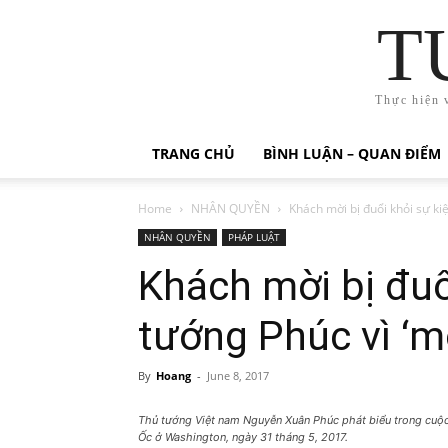
T
Thực hiện 
TRANG CHỦ
BÌNH LUẬN – QUAN ĐIỂM
Home
NHÂN QUYỀN
Khách mời bị đuổi khỏi sự kiệ
NHÂN QUYỀN
PHÁP LUẬT
Khách mời bị đuổ
tướng Phúc vì ‘m
By
Hoang
-
June 8, 2017
Thủ tướng Việt nam Nguyễn Xuân Phúc phát biểu trong cuộ
Ốc ở Washington, ngày 31 tháng 5, 2017.