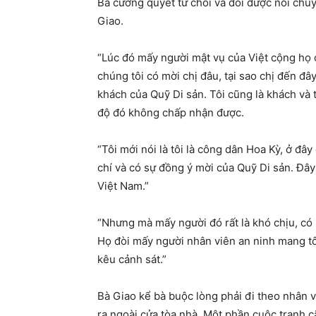
Bà cương quyết từ chối và đòi được nói chuy
Giao.
“Lúc đó mấy người mật vụ của Việt cộng họ c
chúng tôi có mời chị đâu, tại sao chị đến đây
khách của Quỹ Di sản. Tôi cũng là khách và t
độ đó không chấp nhận được.
“Tôi mới nói là tôi là công dân Hoa Kỳ, ở đâ
chí và có sự đồng ý mời của Quỹ Di sản. Đây
Việt Nam.”
“Nhưng mà mấy người đó rất là khó chịu, có 
Họ đòi mấy người nhân viên an ninh mang tôi
kêu cảnh sát.”
Bà Giao kể bà buộc lòng phải đi theo nhân v
ra ngoài cửa tòa nhà. Một phần cuộc tranh c