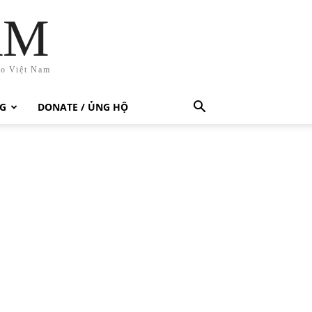
AM
ho Việt Nam
G
DONATE / ỦNG HỘ