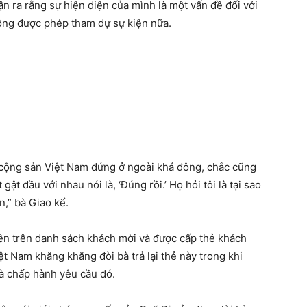
n ra rằng sự hiện diện của mình là một vấn đề đối với
ông được phép tham dự sự kiện nữa.
a cộng sản Việt Nam đứng ở ngoài khá đông, chắc cũng
ật đầu với nhau nói là, ‘Đúng rồi.’ Họ hỏi tôi là tại sao
n,” bà Giao kể.
 tên trên danh sách khách mời và được cấp thẻ khách
ệt Nam khăng khăng đòi bà trả lại thẻ này trong khi
bà chấp hành yêu cầu đó.