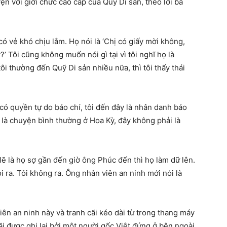
ện với giới chức cao cấp của Quỹ Di sản, theo lời bà
ó vẻ khó chịu lắm. Họ nói là ‘Chị có giấy mời không,
?’ Tôi cũng không muốn nói gì tại vì tôi nghĩ họ là
ôi thường đến Quỹ Di sản nhiều nữa, thì tôi thấy thái
y có quyền tự do báo chí, tôi đến đây là nhân danh báo
 là chuyện bình thường ở Hoa Kỳ, đây không phải là
lẽ là họ sợ gần đến giờ ông Phúc đến thì họ làm dữ lên.
 ra. Tôi không ra. Ông nhân viên an ninh mới nói là
iên an ninh này và tranh cãi kéo dài từ trong thang máy
ãi được ghi lại bởi một người gốc Việt đứng ở bên ngoài