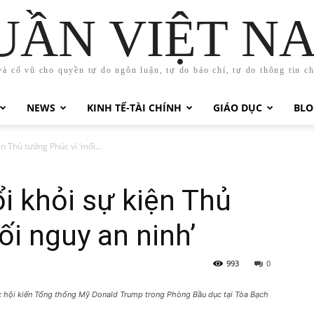
UẦN VIỆT N
và cổ vũ cho quyền tự do ngôn luận, tự do báo chí, tự do thông tin c
NEWS
KINH TẾ-TÀI CHÍNH
GIÁO DỤC
BLO
n Thủ tướng Phúc vì ‘mối...
i khỏi sự kiện Thủ
ối nguy an ninh’
993
0
c hội kiến Tổng thống Mỹ Donald Trump trong Phòng Bầu dục tại Tòa Bạch