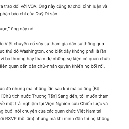
a trao đổi với VOA. Ông này cũng từ chối bình luận và
phận báo chí của Quỹ Di sản.
ược,” ông này nói.
ốc Việt chuyên cổ súy sự tham gia dân sự thông qua
c thủ đô Washington, cho biết đây không phải là lần
ởi vì bà thường hay tham dự những sự kiện có quan chức
 liên quan đến dân chủ-nhân quyền khiến họ bối rối,
y lúc đó nhưng mà những lần sau khi mà có ông [Bộ
 [Chủ tịch nước Trương Tấn] Sang đến, tôi muốn tham
ể về một trải nghiệm tại Viện Nghiên cứu Chiến lược và
ng buổi nói chuyện của các quan chức Việt Nam tại
 lời RSVP (hồi âm) nhưng mà khi mình đến thì họ không