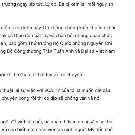
i trường ngay lập tức. Lý do: Bà bị xem là “mối nguy an
 diễn ra sự kiện này. Dù không chứng kiến khoảnh khắc
thấy bà Giao đến bắt tay và chào hỏi những quan chức
 tiên, bao gồm Thứ trưởng Bộ Quốc phòng Nguyễn Chí
ởng Bộ Công thương Trần Tuấn Anh và Đại sứ Việt Nam
 khi bà Giao tới bắt tay và trò chuyện.
thuật lại sự việc với VOA. “Ý của tôi là muốn đặt câu
chuyện xong rồi thì có dịp sẽ phỏng vấn và nói
ngồi để viết câu hỏi, bà nhận thấy mình bị săm soi bởi
” Bà cho biết một nhân viên an ninh người Mỹ đến chỗ