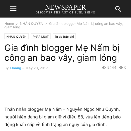
NEWSPAPER
DISCOVER THE ART OF PUBLISHING
Home
NHÂN QUYỀN
Gia đình blogger Mẹ Nấm bị công an bao vây,
giam lỏng
NHÂN QUYỀN
PHÁP LUẬT
Tự do Báo chí
Gia đình blogger Mẹ Nấm bị
công an bao vây, giam lỏng
9444
0
By
Hoang
-
May 20, 2017
Thân nhân blogger Mẹ Nấm – Nguyễn Ngọc Như Quỳnh,
người hiện đang bị giam giữ vì điều 88, vừa lên tiếng báo
động khẩn cấp về tình trạng an nguy của gia đình.