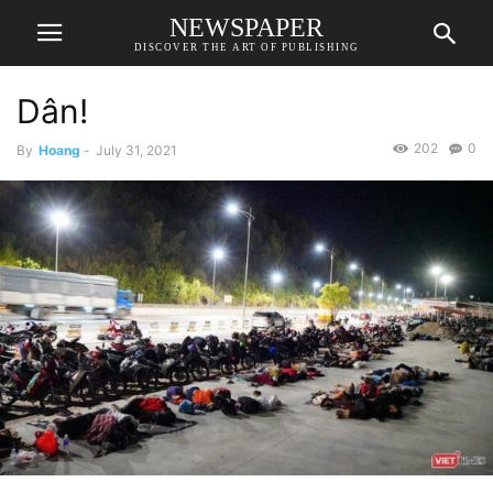
NEWSPAPER
DISCOVER THE ART OF PUBLISHING
Dân!
202
0
By
Hoang
-
July 31, 2021