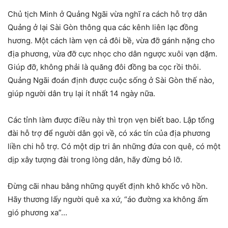
Chủ tịch Minh ở Quảng Ngãi vừa nghĩ ra cách hỗ trợ dân
Quảng ở lại Sài Gòn thông qua các kênh liên lạc đồng
hương. Một cách làm vẹn cả đôi bề, vừa đỡ gánh nặng cho
địa phương, vừa đỡ cực nhọc cho dân ngược xuôi vạn dặm.
Giúp đỡ, không phải là quăng đôi đồng ba cọc rồi thôi.
Quảng Ngãi đoán định được cuộc sống ở Sài Gòn thế nào,
giúp người dân trụ lại ít nhất 14 ngày nữa.
Các tỉnh làm được điều này thì trọn vẹn biết bao. Lập tổng
đài hỗ trợ để người dân gọi về, có xác tín của địa phương
liền chi hỗ trợ. Có một dịp tri ân những đứa con quê, có một
dịp xây tượng đài trong lòng dân, hãy đừng bỏ lỡ.
Đừng cãi nhau bằng những quyết định khô khốc vô hồn.
Hãy thương lấy người quê xa xứ, “áo đường xa không ấm
gió phương xa”…