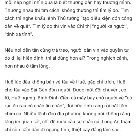
mỗi nếp nghĩ nhìn qua là biết thương dân hay thương mình.
Thương nhau thì tìm cách, không thương thì tìm lý do. Tìm
cách thì nghe khẩu lệnh Thủ tướng “tạo điều kiện đón công
dân về quê”. Tìm lý do thì vin vào Chỉ thị “người xa người”,
“tỉnh xa tỉnh”.
Nếu nói đến tận cùng trả treo, người dân vin vào quyền tự
do đi lại hiến định, thì ai đúng hơn ai? Trong nghịch cảnh,
hơn nhau ở tấm lòng.
Huế lúc đầu không bán vé tàu về Huế, gặp chỉ trích, Huế
cho tàu vào Sài Gòn đón người. Được một đôi chuyến, có
f0, Huế ngưng. Bình Định điều cả máy bay chở người về “có
rau ăn rau có cháo ăn cháo”, đôi bữa rình rang rồi bặt tăm
chim cá. Nhiều lãnh đạo địa phương không nói không rằng
lặng im quan sát, cốt để mưu cầu sự chắc cú. Long An thậm
chí còn cấm dân đi ngang tỉnh, thiệt cay đắng làm sao.