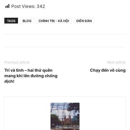
Post Views:
342
TAGS
BLOG
CHÍNH TRỊ - XÃ HỘI
DIỄN ĐÀN
Previous article
Next article
Trí và tình – hai thứ quên
Chạy đến vô cùng
mang khi lên đường chống
dịch!