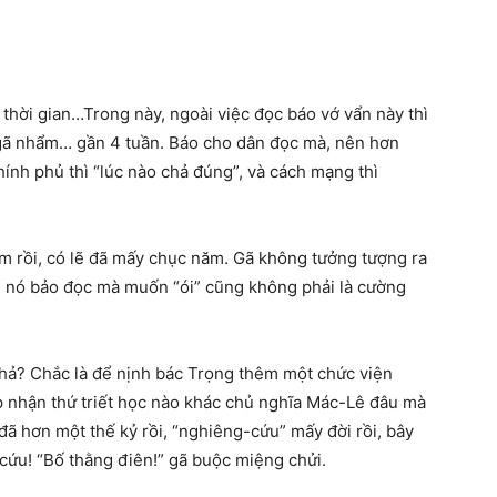
 thời gian…Trong này, ngoài việc đọc báo vớ vẩn này thì
 gã nhẩm… gần 4 tuần. Báo cho dân đọc mà, nên hơn
hính phủ thì “lúc nào chả đúng”, và cách mạng thì
ắm rồi, có lẽ đã mấy chục năm. Gã không tưởng tượng ra
g nó bảo đọc mà muốn “ói” cũng không phải là cường
c hả? Chắc là để nịnh bác Trọng thêm một chức viện
ấp nhận thứ triết học nào khác chủ nghĩa Mác-Lê đâu mà
đã hơn một thế kỷ rồi, “nghiêng-cứu” mấy đời rồi, bây
à cứu! “Bố thằng điên!” gã buộc miệng chửi.