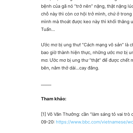
bệnh của gã nó “trở nên” nặng, thật nặng lúc
chỗ này thì còn cơ hội trở mình, chứ ở tron
mình mà thoát được keo này thì khối thằng 
Tuấn…
Ước mơ bị ung thư! “Cách mạng vô sản” là 
bao giờ thành hiện thực, những ước mơ bị un
mơ. Ước mơ bị ung thư “thật” để được chết 
bên, nằm thở dài…cay đắng.
_____
Tham khảo:
[1] Võ Văn Thưởng: cần “làm sáng tỏ vai trò 
09-20:
https://www.bbc.com/vietnamese/w