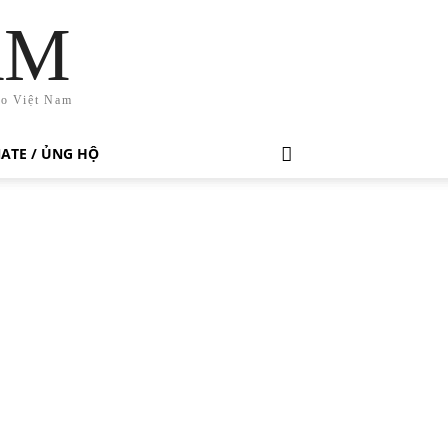
AM
ho Việt Nam
ATE / ỦNG HỘ