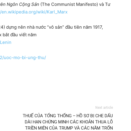
yên Ngôn Cộng Sản
(The Communist Manifesto) và Tư
//en.wikipedia.org/wiki/Karl_Marx
924) dựng nên nhà nước “vô sản” đầu tiên năm 1917,
 bắt đầu viết năm
_Lenin
22/uoc-mo-bi-ung-thu/
Next article
THUẾ CỦA TỔNG THỐNG – HỒ SƠ BỊ CHE DẤU
DÀI HẠN CHỨNG MINH CÁC KHOẢN THUA LỖ
TRIỀN MIÊN CỦA TRUMP VÀ CÁC NĂM TRỐN