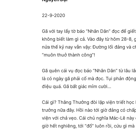
22-9-2020
Gã với tay lấy tờ báo “Nhân Dân” đọc để giết
không biết làm gì cả. Vào đây từ hôm 28-8,
nửa thế kỷ nay vẫn vậy: Đường lối đảng và c
“muôn thuở thành công”!
Gã quên cái vụ đọc báo “Nhân Dân” từ lâu l
là có ngày gã phải cố mà đọc. Tụi phản độn
điệu quá. Gã bất giác mỉm cười…
Cái gì? Thằng Thưởng đòi lập viện triết họ
trưởng nữa đây. Hồi nào tới giờ đảng có ch
viện với chả vẹo. Cái chủ nghĩa Mác-Lê này 
giờ hết nghiêng, tới “đổ” luôn rồi, cứu gì m