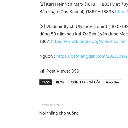
[2] Karl Heinrich Marx (1818 – 1883) viết
Tu
Bản Luận (Das Kapital) (1867 – 1883):
https:
[3] Vladimir Ilyich Ulyanov (Lenin) (1870-1
đúng 50 năm sau khi
Tư Bản Luận
được Marx
1867.
https://en.wikipedia.org/wiki/Vladimir
Nguồn :
https://baotiengdan.com/2020/09/
Post Views:
359
TAGS
BLOG
CHÍNH TRỊ - XÃ HỘI
Giáo Dục
Previous article
Nói thẳng cho vuông