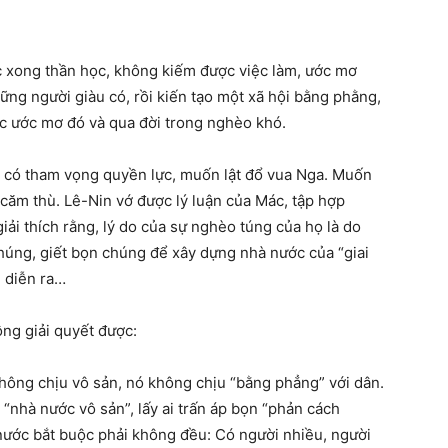
c xong thần học, không kiếm được việc làm, ước mơ
ng người giàu có, rồi kiến tạo một xã hội bằng phằng,
c ước mơ đó và qua đời trong nghèo khó.
] có tham vọng quyền lực, muốn lật đổ vua Nga. Muốn
 căm thù. Lê-Nin vớ được lý luận của Mác, tập hợp
iải thích rằng, lý do của sự nghèo túng của họ là do
chúng, giết bọn chúng để xây dựng nhà nước của “giai
 diễn ra…
ng giải quyết được:
không chịu vô sản, nó không chịu “bằng phẳng” với dân.
 “nhà nước vô sản”, lấy ai trấn áp bọn “phản cách
nước bắt buộc phải không đều: Có người nhiều, người