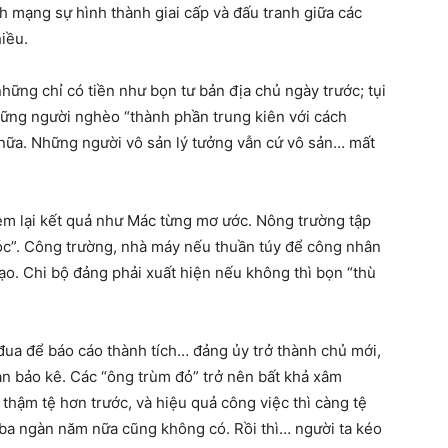
ách mạng sự hình thành giai cấp và đấu tranh giữa các
hiều.
hững chỉ có tiền như bọn tư bản địa chủ ngày trước; tụi
hững người nghèo “thành phần trung kiên với cách
nữa. Những người vô sản lý tưởng vẫn cứ vô sản… mất
đem lại kết quả như Mác từng mơ ước. Nông trường tập
hóc”. Công trường, nhà máy nếu thuần túy để công nhân
đạo. Chi bộ đảng phải xuất hiện nếu không thì bọn “thù
 đua để báo cáo thành tích… đảng ủy trở thành chủ mới,
an bảo kê. Các “ông trùm đỏ” trở nên bất khả xâm
 thậm tệ hơn trước, và hiệu quả công việc thì càng tệ
ba ngàn năm nữa cũng không có. Rồi thì… người ta kéo