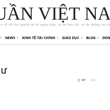
UẦN VIỆT N
và cổ vũ cho quyền tự do ngôn luận, tự do báo chí, tự do thông tin c
NEWS
KINH TẾ-TÀI CHÍNH
GIÁO DỤC
BLOG
DON
hư
187
0