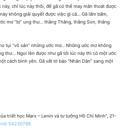
 này, chỉ lúc này thôi, để gã có thể may mắn thoát được
g này không giải quyết được việc gì cả… Gã lẩm bẩm,
ước mơ “bị” ung thư… thằng Thăng, thằng Son, thằng
cho tụi “vô sản” những ước mơ… Những ước mơ không
g thư… Ngoi lên được như gã tới lúc này thì có một ước
một cách bình yên. Gã vất tờ báo “Nhân Dân” sang một
của triết học Marx – Lenin và tư tưởng Hồ Chí Minh”, 21-
orld-54230788