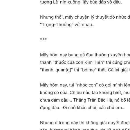
tượng Lê-nin xuống, lấy búa đập vô đầu.
Nhưng thôi, mấy chuyện lý thuyết đó nhức đầ
“Trọng-Thưởng” với nhau…
***
Mấy hôm nay bụng gã đau thường xuyên hơn.
thành “thuốc của con Kim Tiến” thì cũng ph
“thanh-quan[g]” thì “bỏ mẹ” thật. Gã lại gi
Mấy hôm nay, tụi “nhóc con” có gọi mình lên 
không có cửa. Chiêu nào tao không biết, mu
chưa dám đâu… Thằng Trần Bắc Hà, nó bố lếu
đụng đâu…Đi chỗ khác chơi, các chú em…
Nhưng ở trong này thì không giải quyết được 