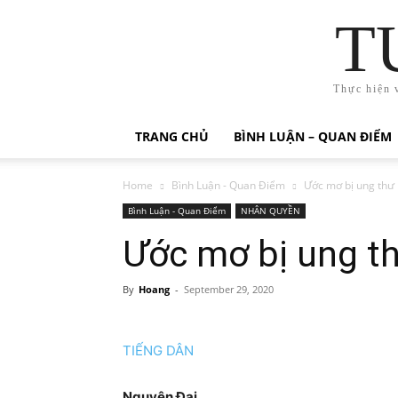
T
Thực hiện 
TRANG CHỦ
BÌNH LUẬN – QUAN ĐIỂM
Home
Bình Luận - Quan Điểm
Ước mơ bị ung thư
Bình Luận - Quan Điểm
NHÂN QUYỀN
Ước mơ bị ung t
By
Hoang
-
September 29, 2020
TIẾNG DÂN
Nguyên Đại