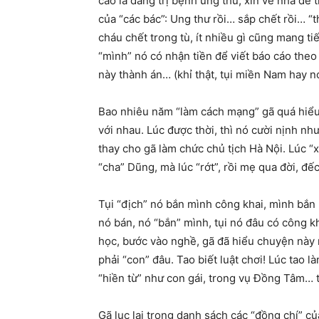
cáo là đang trị bệnh ung thư, xin về nhà để 
của “các bác”: Ung thư rồi… sắp chết rồi… “
cháu chết trong tù, ít nhiều gì cũng mang t
“mình” nó có nhận tiền để viết báo cáo theo 
này thành án… (khỉ thật, tụi miền Nam hay nói
Bao nhiêu năm “làm cách mạng” gã quá hiểu cá
với nhau. Lúc được thời, thì nó cười nịnh nh
thay cho gã làm chức chủ tịch Hà Nội. Lúc “
“cha” Dũng, mà lúc “rớt”, rồi mẹ qua đời, đế
Tụi “địch” nó bắn mình công khai, mình bắn
nó bán, nó “bắn” mình, tụi nó đâu có công kh
học, bước vào nghề, gã đã hiểu chuyện này r
phải “con” đâu. Tao biết luật chơi! Lúc tao l
“hiền từ” như con gái, trong vụ Đồng Tâm… 
Gã lục lại trong danh sách các “đồng chí” củ