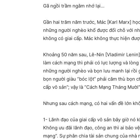
Gã ngồi trầm ngâm nhớ lại…
Gần hai trăm năm trước, Mác [Karl Marx] họ
những người nghèo khổ được đổi chỗ với nhữ
không có giai cấp. Mác không thực hiện đượ
Khoảng 50 năm sau, Lê-Nin [Vladimir Lenin
làm cách mạng thì phải có lực lượng và lòng
những người nghèo và bọn lưu manh lại rồi g
bọn người giàu “bóc lột” phải căm thù bọn 
cấp vô sản”; vậy là “Cách Mạng Tháng Mười”
Nhưng sau cách mạng, có hai vấn đề lớn khô
1- Lãnh đạo của giai cấp vô sản bây giờ nó 
Không ưu đãi lãnh đạo, công an thì ai bảo vệ
mạng”. Sự phân chia tài sản chung của nhà 