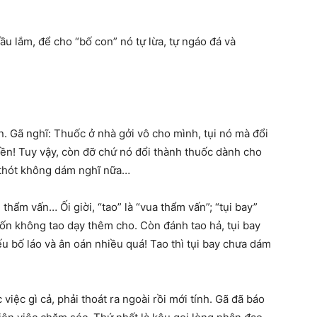
u lắm, để cho “bố con” nó tự lừa, tự ngáo đá và
 Gã nghĩ: Thuốc ở nhà gởi vô cho mình, tụi nó mà đổi
iền! Tuy vậy, còn đỡ chứ nó đổi thành thuốc dành cho
ật thót không dám nghĩ nữa…
thẩm vấn… Ối giời, “tao” là “vua thẩm vấn”; “tụi bay”
ốn không tao dạy thêm cho. Còn đánh tao hả, tụi bay
 bố láo và ân oán nhiều quá! Tao thì tụi bay chưa dám
việc gì cả, phải thoát ra ngoài rồi mới tính. Gã đã báo