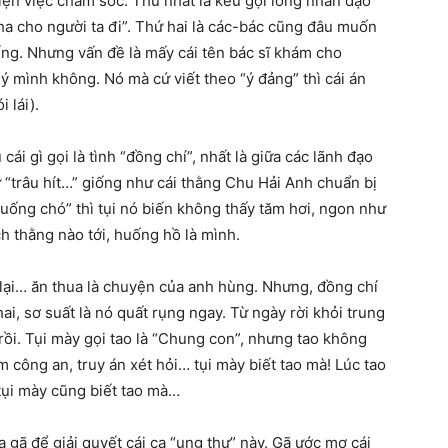
tiện việc chăm sóc. Thứ nhất là kêu gọi lòng nhân đạo
tha cho người ta đi”. Thứ hai là các-bác cũng đâu muốn
iếng. Nhưng vấn đề là mấy cái tên bác sĩ khám cho
ý mình không. Nó mà cứ viết theo “ý đảng” thì cái án
 lái).
i gì gọi là tình “đồng chí”, nhất là giữa các lãnh đạo
ư “trâu hít…” giống như cái thằng Chu Hải Anh chuẩn bị
xuống chó” thì tụi nó biến không thấy tăm hơi, ngon như
ch thằng nào tới, huống hồ là mình.
 lại… ăn thua là chuyện của anh hùng. Nhưng, đồng chí
ai, sơ suất là nó quất rụng ngay. Từ ngày rời khỏi trung
ồi. Tụi mày gọi tao là “Chung con”, nhưng tao không
àm công an, truy án xét hỏi… tụi mày biết tao mà! Lúc tao
tụi mày cũng biết tao mà…
a gã để giải quyết cái ca “ung thư” này. Gã ước mơ cái