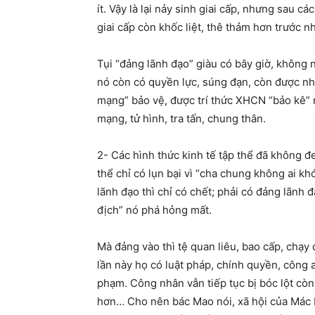
ít. Vậy là lại nảy sinh giai cấp, nhưng sau c
giai cấp còn khốc liệt, thê thảm hơn trước n
Tụi “đảng lãnh đạo” giàu có bây giờ, không n
nó còn có quyền lực, súng đạn, còn được n
mạng” bảo vệ, được trí thức XHCN “bảo kê” 
mạng, tử hình, tra tấn, chung thân.
2- Các hình thức kinh tế tập thể đã không 
thể chỉ có lụn bại vì “cha chung không ai k
lãnh đạo thì chỉ có chết; phải có đảng lãnh 
địch” nó phá hỏng mất.
Mà đảng vào thì tệ quan liêu, bao cấp, chạy
lần này họ có luật pháp, chính quyền, công 
phạm. Công nhân vẫn tiếp tục bị bóc lột còn
hơn… Cho nên bác Mao nói, xã hội của Mác 