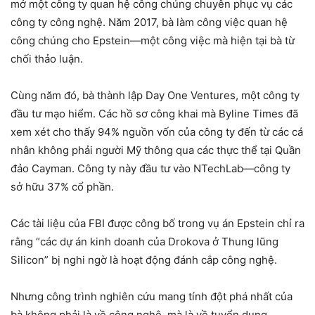
mở một công ty quan hệ công chúng chuyên phục vụ các
công ty công nghệ. Năm 2017, bà làm công việc quan hệ
công chúng cho Epstein—một công việc mà hiện tại bà từ
chối thảo luận.
Cùng năm đó, bà thành lập Day One Ventures, một công ty
đầu tư mạo hiểm. Các hồ sơ công khai mà Byline Times đã
xem xét cho thấy 94% nguồn vốn của công ty đến từ các cá
nhân không phải người Mỹ thông qua các thực thể tại Quần
đảo Cayman. Công ty này đầu tư vào NTechLab—công ty
sở hữu 37% cổ phần.
Các tài liệu của FBI được công bố trong vụ án Epstein chỉ ra
rằng “các dự án kinh doanh của Drokova ở Thung lũng
Silicon” bị nghi ngờ là hoạt động đánh cắp công nghệ.
Nhưng công trình nghiên cứu mang tính đột phá nhất của
bà không phải là về công nghệ, mà là về tuyển dụng.