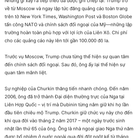
Những gì xảy ra tiếp theo đã được ghi chép lại: Trump trở
về từ Moscow và ngay lập tức đăng quảng cáo toàn trang
trên tờ New York Times, Washington Post và Boston Globe
tấn công NATO và chính sách đối ngoại của Mỹ—những lập
trường hoàn toàn phù hợp với lợi ích của Liên Xô. Chi phí
cho các quảng cáo này lên tới gần 100.000 đô la.
Trước vụ Moscow, Trump chưa từng thể hiện sự quan tâm
đến chính sách đối ngoại. Sau đó, ông ấy lại thể hiện sự
quan tâm mãnh liệt.
Sự nghiệp của Churkin thăng tiến nhanh chóng. Đến năm
2006, ông đã trở thành Đại diện thường trực của Nga tại
Liên Hợp Quốc – vị trí mà Dubinin từng nắm giữ khi họ lần
đầu tiên chiêu mộ Trump. Churkin giữ chức vụ này cho đến
khi qua đời vào tháng 2 năm 2017 – một ngày trước sinh
nhật lần thứ 65 của ông. Ông là nhà ngoại giao Nga thứ năm
được bổ nhiệm ở nước ngoài qua đời đột ngột kể từ tháng