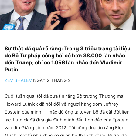
Sự thật đã quá rõ ràng: Trong 3 triệu trang tài liệu
do Bộ Tư pháp công bố, có hơn 38.000 lần nhắc
đến Trump; chỉ có 1.056 lần nhắc đến Vladimir
Putin.
ZEV SHALEV
NGÀY 2 THÁNG 2
Cuối tuần qua, tôi đã đưa tin rằng Bộ trưởng Thương mại
Howard Lutnick đã nói dối về người hàng xóm Jeffrey
Epstein của mình — mặc dù ông ta tuyên bố đã cắt đứt liên
lạc. Lutnick đã đưa gia đình mình đến hòn đảo của Epstein
vào dịp Giáng sinh năm 2012. Tôi cũng đưa tin rằng Elon
Musk, một tỷ phú khác có quan hệ thân thiết với Putin, đã