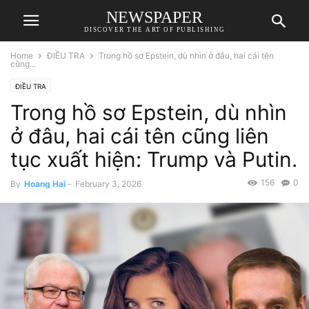
NEWSPAPER
DISCOVER THE ART OF PUBLISHING
Home
ĐIỀU TRA
Trong hồ sơ Epstein, dù nhìn ở đâu, hai cái tên
cũng...
ĐIỀU TRA
Trong hồ sơ Epstein, dù nhìn
ở đâu, hai cái tên cũng liên
tục xuất hiện: Trump và Putin.
156
0
By
Hoang Hai
-
February 3, 2026