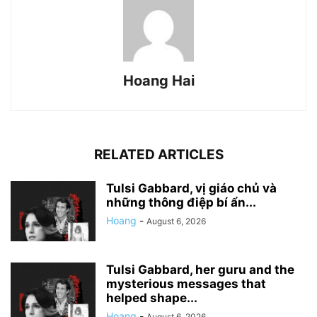
Hoang Hai
RELATED ARTICLES
Tulsi Gabbard, vị giáo chủ và
những thông điệp bí ẩn...
Hoang
-
August 6, 2026
Tulsi Gabbard, her guru and the
mysterious messages that
helped shape...
Hoang
-
August 6, 2026