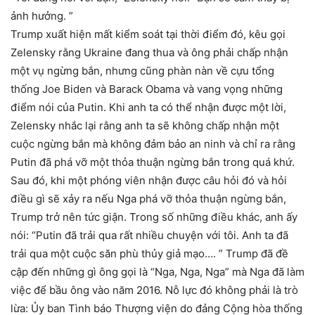
ảnh hưởng. ”
Trump xuất hiện mất kiểm soát tại thời điểm đó, kêu gọi
Zelensky rằng Ukraine đang thua và ông phải chấp nhận
một vụ ngừng bắn, nhưng cũng phàn nàn về cựu tổng
thống Joe Biden và Barack Obama và vang vọng những
điểm nói của Putin. Khi anh ta có thể nhận được một lời,
Zelensky nhắc lại rằng anh ta sẽ không chấp nhận một
cuộc ngừng bắn mà không đảm bảo an ninh và chỉ ra rằng
Putin đã phá vỡ một thỏa thuận ngừng bắn trong quá khứ.
Sau đó, khi một phóng viên nhận được câu hỏi đó và hỏi
điều gì sẽ xảy ra nếu Nga phá vỡ thỏa thuận ngừng bắn,
Trump trở nên tức giận. Trong số những điều khác, anh ấy
nói: “Putin đã trải qua rất nhiều chuyện với tôi. Anh ta đã
trải qua một cuộc săn phù thủy giả mạo…. ” Trump đã đề
cập đến những gì ông gọi là “Nga, Nga, Nga” mà Nga đã làm
việc để bầu ông vào năm 2016. Nỗ lực đó không phải là trò
lừa: Ủy ban Tình báo Thượng viện do đảng Cộng hòa thống