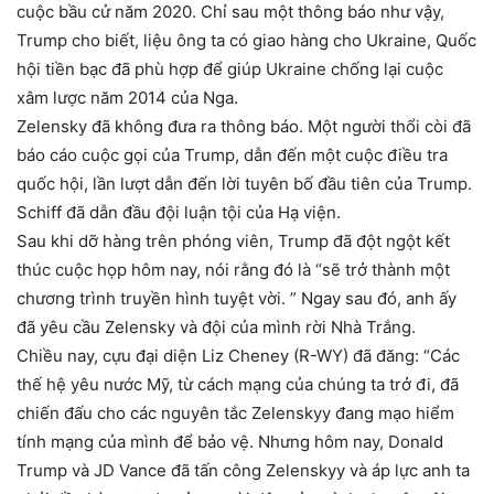
cuộc bầu cử năm 2020. Chỉ sau một thông báo như vậy,
Trump cho biết, liệu ông ta có giao hàng cho Ukraine, Quốc
hội tiền bạc đã phù hợp để giúp Ukraine chống lại cuộc
xâm lược năm 2014 của Nga.
Zelensky đã không đưa ra thông báo. Một người thổi còi đã
báo cáo cuộc gọi của Trump, dẫn đến một cuộc điều tra
quốc hội, lần lượt dẫn đến lời tuyên bố đầu tiên của Trump.
Schiff đã dẫn đầu đội luận tội của Hạ viện.
Sau khi dỡ hàng trên phóng viên, Trump đã đột ngột kết
thúc cuộc họp hôm nay, nói rằng đó là “sẽ trở thành một
chương trình truyền hình tuyệt vời. ” Ngay sau đó, anh ấy
đã yêu cầu Zelensky và đội của mình rời Nhà Trắng.
Chiều nay, cựu đại diện Liz Cheney (R-WY) đã đăng: “Các
thế hệ yêu nước Mỹ, từ cách mạng của chúng ta trở đi, đã
chiến đấu cho các nguyên tắc Zelenskyy đang mạo hiểm
tính mạng của mình để bảo vệ. Nhưng hôm nay, Donald
Trump và JD Vance đã tấn công Zelenskyy và áp lực anh ta