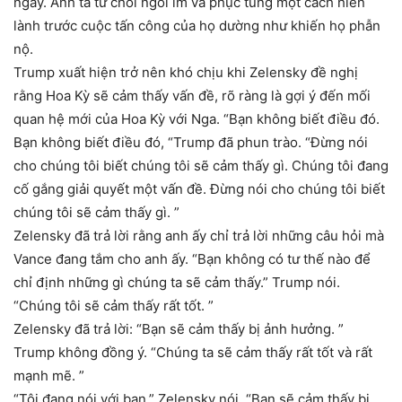
ngày. Anh ta từ chối ngồi im và phục tùng một cách hiền
lành trước cuộc tấn công của họ dường như khiến họ phẫn
nộ.
Trump xuất hiện trở nên khó chịu khi Zelensky đề nghị
rằng Hoa Kỳ sẽ cảm thấy vấn đề, rõ ràng là gợi ý đến mối
quan hệ mới của Hoa Kỳ với Nga. “Bạn không biết điều đó.
Bạn không biết điều đó, “Trump đã phun trào. “Đừng nói
cho chúng tôi biết chúng tôi sẽ cảm thấy gì. Chúng tôi đang
cố gắng giải quyết một vấn đề. Đừng nói cho chúng tôi biết
chúng tôi sẽ cảm thấy gì. ”
Zelensky đã trả lời rằng anh ấy chỉ trả lời những câu hỏi mà
Vance đang tắm cho anh ấy. “Bạn không có tư thế nào để
chỉ định những gì chúng ta sẽ cảm thấy.” Trump nói.
“Chúng tôi sẽ cảm thấy rất tốt. ”
Zelensky đã trả lời: “Bạn sẽ cảm thấy bị ảnh hưởng. ”
Trump không đồng ý. “Chúng ta sẽ cảm thấy rất tốt và rất
mạnh mẽ. ”
“Tôi đang nói với bạn,” Zelensky nói. “Bạn sẽ cảm thấy bị