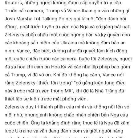
Reuters, những người không được cấp quyền truy cập.
Trước các camera, Trump và Vance tham gia vào những gì
Josh Marshall of Talking Points gọi là một “đòn đánh hội
đồng”, phát triển tuyên truyền của Nga và cố gắng bắt nạt
Zelensky chấp nhận một cuộc ngừng bắn và ký quyền cho
các khoáng sản hiếm của Ukraina mà không đảm bảo an
ninh. Vance, đặc biệt, dường như đã quyết tâm kích động
một cuộc chiến trước các camera, buộc tội Zelensky, người
đã xa hoa khi cảm ơn Hoa Kỳ và các nhà lập pháp bao gồm
cả Trump, vì đã vô ơn. Khi đó không hạ cánh, Vance nói
rằng Zelensky “thiếu tôn trọng” “cố gắng kiện tụng điều
này trước mặt truyền thông Mỹ”, khi đó là Nhà Trắng đã
thiết lập sự kiện trước mặt phóng viên.
Zelensky duy trì thành phần của mình và không nổi lên với
mồi nhử, nhưng anh không chấp nhận phiên bản Nga của
cuộc chiến. Ông ta khẳng định rằng thực tế là Nga đã xâm
lược Ukraine và vẫn đang đánh bom và giết người hàng