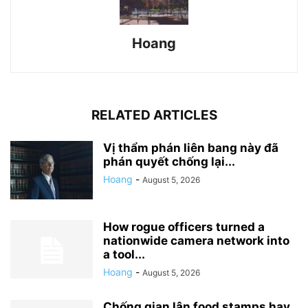
Hoang
RELATED ARTICLES
Vị thẩm phán liên bang này đã
phán quyết chống lại...
Hoang
-
August 5, 2026
How rogue officers turned a
nationwide camera network into
a tool...
Hoang
-
August 5, 2026
Chống gian lận food stamps hay