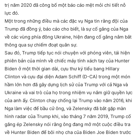
trị năm 2020 đã công bố một báo cáo mệt mỏi chi tiết nỗ
lực đó.
Một trong những điều mà các đặc vụ Nga tin rằng đội của
Trump đã đồng ý, báo cáo cho biết, là sự cố gắng của Nga
về các vùng phía đông Ukraine, hiện đang cố gắng nắm bắt
thông qua sự chiếm đoạt quân sự.
Sau đó, Trump tiếp tục nói chuyện với phóng viên, tái hiện
phiên bản của mình về chiếc máy tính xách tay của Hunter
Biden ở một thời gian dài, cựu thư ký tiểu bang Hillary
Clinton và cựu đại diện Adam Schiff (D-CA) trong một món
hầm lớn hơn đã gây dựng lịch sử của Trump với cả Nga và
Ukraine và vai trò của họ trong nhiệm vụ nắm giữ quyền lực
của anh ấy. Clinton chạy chống lại Trump vào năm 2016, khi
Nga làm việc để bầu cử ông, và Zelensky đã bắt gặp màn
hình radar của Trump khi, vào tháng 7 năm 2019, Trump cố
gắng ép Zelensky nói rằng ông đang mở một cuộc điều tra
về Hunter Biden để bôi nhọ cha của Biden Joe Biden trước