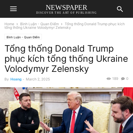
NEWSPAPER
DISCOVER THE ART OF PUBLISHING
Home
Bình Luận - Quan Điểm
Tổng thống Donald Trump phục kích
tổng thống Ukraine Volodymyr Zelensky
Bình Luận - Quan Điểm
Tổng thống Donald Trump
phục kích tổng thống Ukraine
Volodymyr Zelensky
189
0
By
Hoang
-
March 2, 2025