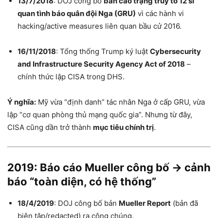
13/7/2018
: DOJ công bố
bản cáo trạng truy tố 12 sĩ
quan tình báo quân đội Nga (GRU)
vì các hành vi
hacking/active measures liên quan bầu cử 2016.
16/11/2018
: Tổng thống Trump ký luật
Cybersecurity
and Infrastructure Security Agency Act of 2018
–
chính thức lập CISA trong DHS.
Ý nghĩa:
Mỹ vừa “định danh” tác nhân Nga ở cấp GRU, vừa
lập “cơ quan phòng thủ mạng quốc gia”. Nhưng từ đây,
CISA cũng dần trở thành
mục tiêu chính trị
.
2019: Báo cáo Mueller công bố → cảnh
báo “toàn diện, có hệ thống”
18/4/2019
: DOJ công bố bản
Mueller Report
(bản đã
biên tập/redacted) ra công chúng.