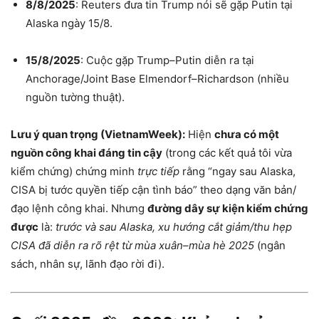
8/8/2025
: Reuters đưa tin Trump nói sẽ gặp Putin tại
Alaska ngày 15/8.
15/8/2025
: Cuộc gặp Trump–Putin diễn ra tại
Anchorage/Joint Base Elmendorf–Richardson (nhiều
nguồn tường thuật).
Lưu ý quan trọng (VietnamWeek):
Hiện
chưa có một
nguồn công khai đáng tin cậy
(trong các kết quả tôi vừa
kiểm chứng) chứng minh
trực tiếp
rằng “ngay sau Alaska,
CISA bị tước quyền tiếp cận tình báo” theo dạng văn bản/
đạo lệnh công khai. Nhưng
đường dây sự kiện kiểm chứng
được
là:
trước và sau Alaska, xu hướng cắt giảm/thu hẹp
CISA đã diễn ra rõ rệt từ mùa xuân–mùa hè 2025
(ngân
sách, nhân sự, lãnh đạo rời đi).