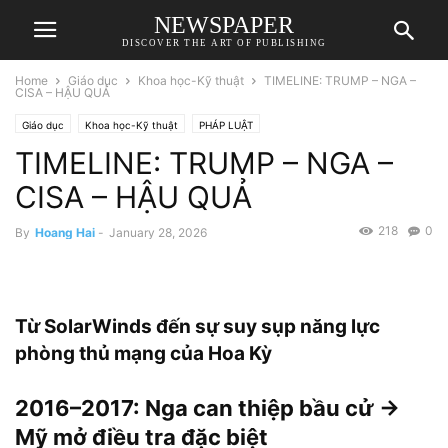
NEWSPAPER
DISCOVER THE ART OF PUBLISHING
Home
Giáo dục
Khoa học-Kỹ thuật
TIMELINE: TRUMP – NGA –
CISA – HẬU QUẢ
Giáo dục
Khoa học-Kỹ thuật
PHÁP LUẬT
TIMELINE: TRUMP – NGA –
CISA – HẬU QUẢ
218
0
By
Hoang Hai
-
January 28, 2026
Từ SolarWinds đến sự suy sụp năng lực
phòng thủ mạng của Hoa Kỳ
2016–2017: Nga can thiệp bầu cử →
Mỹ mở điều tra đặc biệt