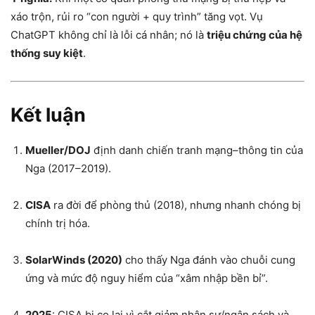
xáo trộn, rủi ro “con người + quy trình” tăng vọt. Vụ
ChatGPT không chỉ là lỗi cá nhân; nó là
triệu chứng của hệ
thống suy kiệt
.
Kết luận
Mueller/DOJ
định danh chiến tranh mạng–thông tin của
Nga (2017–2019).
CISA
ra đời để phòng thủ (2018), nhưng nhanh chóng bị
chính trị hóa.
SolarWinds (2020)
cho thấy Nga đánh vào chuỗi cung
ứng và mức độ nguy hiểm của “xâm nhập bền bỉ”.
2025
: CISA bị co lại vì cắt giảm nhân sự/ngân sách và