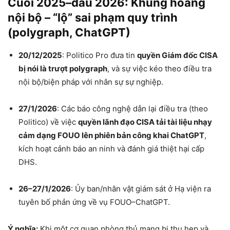
Cuối 2025–đầu 2026: Khủng hoảng
nội bộ – “lộ” sai phạm quy trình
(polygraph, ChatGPT)
20/12/2025
: Politico Pro đưa tin
quyền Giám đốc CISA
bị nói là trượt polygraph
, và sự việc kéo theo điều tra
nội bộ/biện pháp với nhân sự sự nghiệp.
27/1/2026
: Các báo công nghệ dẫn lại điều tra (theo
Politico) về việc
quyền lãnh đạo CISA tải tài liệu nhạy
cảm dạng FOUO lên phiên bản công khai ChatGPT
,
kích hoạt cảnh báo an ninh và đánh giá thiệt hại cấp
DHS.
26–27/1/2026
: Ủy ban/nhân vật giám sát ở Hạ viện ra
tuyên bố phản ứng về vụ FOUO–ChatGPT.
Ý nghĩa:
Khi một cơ quan phòng thủ mạng bị thu hẹp và