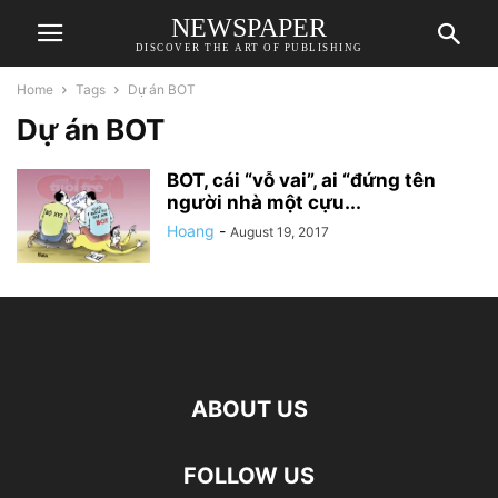
NEWSPAPER
DISCOVER THE ART OF PUBLISHING
Home
Tags
Dự án BOT
Dự án BOT
BOT, cái “vỗ vai”, ai “đứng tên
người nhà một cựu...
Hoang
-
August 19, 2017
ABOUT US
FOLLOW US