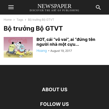
NEWSPAPER
DISCOVER THE ART OF PUBLISHING
Home
Tags
Bộ trưởng Bộ GTVT
Bộ trưởng Bộ GTVT
BOT, cái “vỗ vai”, ai “đứng tên
người nhà một cựu...
Hoang
-
August 19, 2017
ABOUT US
FOLLOW US