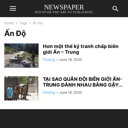
NEWSPAPER
DISCOVER THE ART OF PUBLISHING
Home
Tags
Ấn Độ
Ấn Độ
Hơn một thế kỷ tranh chấp biên
giới Ấn – Trung
Hoang
-
June 18, 2020
TẠI SAO QUÂN ĐỘI BIÊN GIỚI ẤN-
TRUNG ĐÁNH NHAU BẰNG GẬY...
Hoang
-
June 18, 2020