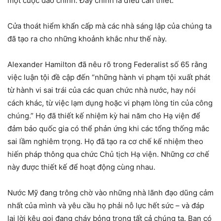
một cuộc đảo chính. Đây chính là điều cần thiết.
Cửa thoát hiểm khẩn cấp mà các nhà sáng lập của chúng ta
đã tạo ra cho những khoảnh khắc như thế này.
Alexander Hamilton đã nêu rõ trong Federalist số 65 rằng
việc luận tội đề cập đến “những hành vi phạm tội xuất phát
từ hành vi sai trái của các quan chức nhà nước, hay nói
cách khác, từ việc lạm dụng hoặc vi phạm lòng tin của công
chúng.” Họ đã thiết kế nhiệm kỳ hai năm cho Hạ viện để
đảm bảo quốc gia có thể phản ứng khi các tổng thống mắc
sai lầm nghiêm trọng. Họ đã tạo ra cơ chế kế nhiệm theo
hiến pháp thông qua chức Chủ tịch Hạ viện. Những cơ chế
này được thiết kế để hoạt động cùng nhau.
Nước Mỹ đang trông chờ vào những nhà lãnh đạo dũng cảm
nhất của mình và yêu cầu họ phải nỗ lực hết sức – và đáp
lại lời kêu gọi đang cháy bỏng trong tất cả chúng ta. Bạn có