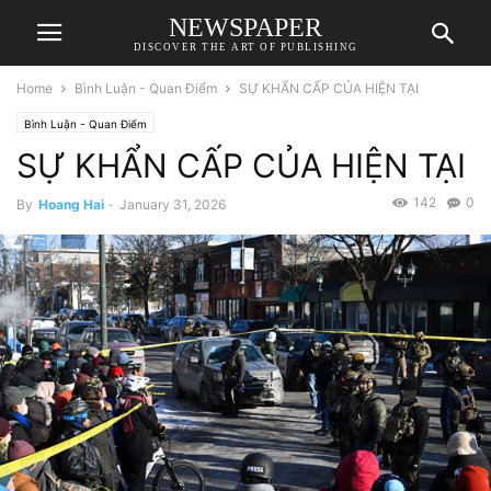
NEWSPAPER
DISCOVER THE ART OF PUBLISHING
Home
Bình Luận - Quan Điểm
SỰ KHẨN CẤP CỦA HIỆN TẠI
Bình Luận - Quan Điểm
SỰ KHẨN CẤP CỦA HIỆN TẠI
142
0
By
Hoang Hai
-
January 31, 2026