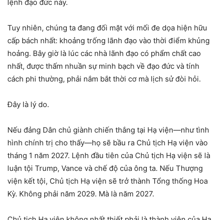
lệnh đạo đức này.
Tuy nhiên, chúng ta đang đối mặt với mối đe dọa hiện hữu
cấp bách nhất: khoảng trống lãnh đạo vào thời điểm khủng
hoảng. Bây giờ là lúc các nhà lãnh đạo có phẩm chất cao
nhất, được thấm nhuần sự minh bạch về đạo đức và tính
cách phi thường, phải nắm bắt thời cơ mà lịch sử đòi hỏi.
Đây là lý do.
Nếu đảng Dân chủ giành chiến thắng tại Hạ viện—như tình
hình chính trị cho thấy—họ sẽ bầu ra Chủ tịch Hạ viện vào
tháng 1 năm 2027. Lệnh đầu tiên của Chủ tịch Hạ viện sẽ là
luận tội Trump, Vance và chế độ của ông ta. Nếu Thượng
viện kết tội, Chủ tịch Hạ viện sẽ trở thành Tổng thống Hoa
Kỳ. Không phải năm 2029. Mà là năm 2027.
Chủ tịch Hạ viện không nhất thiết phải là thành viên của Hạ