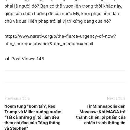
phải là người đó? Bạn có thể vươn lên trong thời khắc này,
giúp sửa chữa hướng đi của nước Mỹ, khôi phục nền dân
chủ và đưa Hiến pháp trở lại vị trí xứng đáng của nó?
https://www.narativ.org/p/the-fierce-urgency-of-now?
utm_source=substack&utm_medium=email
Post Views:
145
Previous article
Next article
Noem tung “bom tấn”, kéo
Từ Minneapolis đến
Trump và Miller xuống nước:
Moscow: Khi MAGA trở
“Tất cả những gì tôi làm đều
thành chiến lợi phẩm của
theo chỉ đạo của Tổng thống
chiến tranh thông tin
và Stephen”