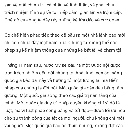
sản về mặt chính trị, cá nhân và tinh thần, và phải chịu
trách nhiệm hình sự về tội hiếp dâm, gian lận và trộm cắp.
Chế độ của ông ta đầy rẫy những kẻ lừa đảo và cực đoan.
Cơ chế hiến pháp tiếp theo để bầu ra một nhà lãnh đạo mới
chỉ còn chưa đầy một năm nữa. Chúng ta không thể cho
phép sự kế nhiệm thông qua những kẻ bất tài và phạm tội.
Tháng 11 năm sau, nước Mỹ sẽ bầu ra một Quốc hội được
trao trách nhiệm dẫn dắt chúng ta thoát khỏi cơn ác mộng
quốc gia kéo dài này và hướng tới một tương lai mà Hiến
pháp của chúng ta đòi hỏi. Một quốc gia dẫn đầu bằng tấm
gương. Một quốc gia sống theo các giá trị nền tảng của
mình. Một quốc gia duy trì pháp quyền không chỉ vì đó là
luật, mà vì luật pháp công bằng và tốt đẹp—được tối ưu hóa
cho sự thành công của tất cả mọi người, chứ không chỉ một
vài người. Một quốc gia bác bỏ tham nhũng, không đặt các