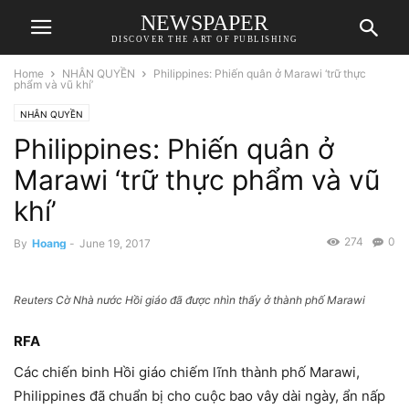
NEWSPAPER
DISCOVER THE ART OF PUBLISHING
Home
NHÂN QUYỀN
Philippines: Phiến quân ở Marawi ‘trữ thực
phẩm và vũ khí’
NHÂN QUYỀN
Philippines: Phiến quân ở
Marawi ‘trữ thực phẩm và vũ
khí’
274
0
By
Hoang
-
June 19, 2017
Reuters Cờ Nhà nước Hồi giáo đã được nhìn thấy ở thành phố Marawi
RFA
Các chiến binh Hồi giáo chiếm lĩnh thành phố Marawi,
Philippines đã chuẩn bị cho cuộc bao vây dài ngày, ẩn nấp