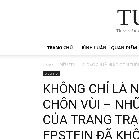
T
Thực hiện 
TRANG CHỦ
BÌNH LUẬN – QUAN ĐIỂM
Home
ĐIỀU TRA
KHÔNG CHỈ LÀ NHỮNG THI THỂ B
ĐIỀU TRA
KHÔNG CHỈ LÀ N
CHÔN VÙI – NH
CỦA TRANG TRẠ
EPSTEIN ĐÃ KH