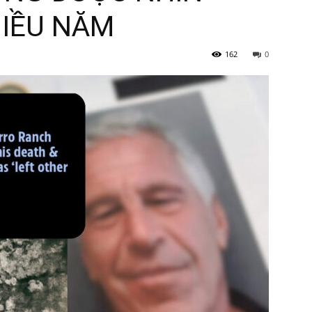
IỀU NĂM
162
0