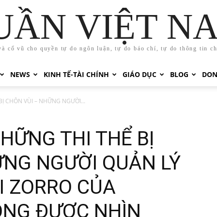
UẦN VIỆT N
và cổ vũ cho quyền tự do ngôn luận, tự do báo chí, tự do thông tin c
NEWS
KINH TẾ-TÀI CHÍNH
GIÁO DỤC
BLOG
DON
Ị CHÔN VÙI – NHỮNG NGƯỜI...
HỮNG THI THỂ BỊ
ỮNG NGƯỜI QUẢN LÝ
I ZORRO CỦA
ÔNG ĐƯỢC NHÌN