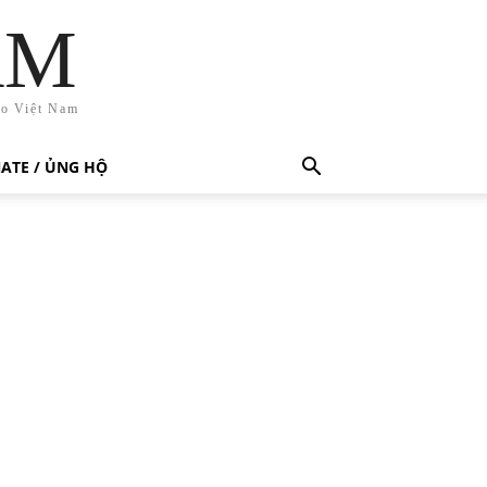
AM
ho Việt Nam
ATE / ỦNG HỘ