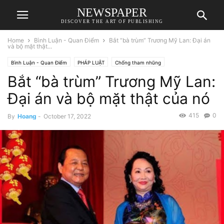
NEWSPAPER
DISCOVER THE ART OF PUBLISHING
Home
Bình Luận - Quan Điểm
Bắt “bà trùm” Trương Mỹ Lan: Đại án
và bộ mặt thật...
Bình Luận - Quan Điểm
PHÁP LUẬT
Chống tham nhũng
Bắt “bà trùm” Trương Mỹ Lan:
Đại án và bộ mặt thật của nó
415
0
By
Hoang
-
October 17, 2022