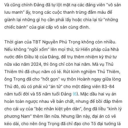
Và cũng chính Đảng đã tự lột mặt nạ các đảng viên “vô sản
lưu manh” ấy, trong các cuộc thanh trừng đẫm máu để
giành lại những gì họ cần phải lấy hoặc chia lại từ “những
chiếc bánh” của giai cấp vô sản cùng đinh.
Thời gian của TBT Nguyễn Phú Trọng không còn nhiều.
Nếu không “ngồi xổm” lên mọi thứ, từ Hiến pháp của Nhà
nước đến Điều lệ của Đảng, để trụ thêm nhiệm kỳ thứ tư
nữa vào năm 2024, thì ông chỉ còn hai năm. Mà vụ Thủ
Thiêm thì đã chục năm có lẻ. Rút kinh nghiệm Thủ Thiêm,
ông Trọng đã cho “hốt gọn” vụ thôn Hoành ngay giữa lòng
Thủ đô, dù có phải xử “án tử” cho một đảng viên 83-84
năm tuổi đời và 55 năm tuổi Đảng
(6
). Mặc dầu hai vụ án
hoàn toàn ngược nhau về bản chất, nhưng để bồi đắp thêm
cho cái uy của “bậc nhân kiệt yên dân”, ông đã liều “kinh lý
phương Nam” thêm lần nữa. Nhưng lần này, đại án có vẻ
kéo dài, cho nên ông Trọng đã chỉ đạo cho Tô đại tướng là