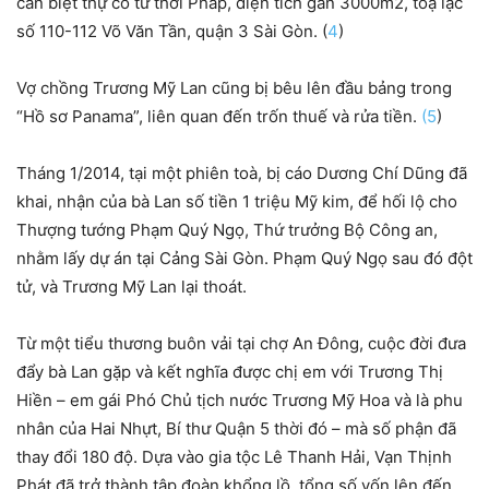
căn biệt thự cổ từ thời Pháp, diện tích gần 3000m2, toạ lạc
số 110-112 Võ Văn Tần, quận 3 Sài Gòn. (
4
)
Vợ chồng Trương Mỹ Lan cũng bị bêu lên đầu bảng trong
“Hồ sơ Panama”, liên quan đến trốn thuế và rửa tiền.
(5
)
Tháng 1/2014, tại một phiên toà, bị cáo Dương Chí Dũng đã
khai, nhận của bà Lan số tiền 1 triệu Mỹ kim, để hối lộ cho
Thượng tướng Phạm Quý Ngọ, Thứ trưởng Bộ Công an,
nhằm lấy dự án tại Cảng Sài Gòn. Phạm Quý Ngọ sau đó đột
tử, và Trương Mỹ Lan lại thoát.
Từ một tiểu thương buôn vải tại chợ An Đông, cuộc đời đưa
đẩy bà Lan gặp và kết nghĩa được chị em với Trương Thị
Hiền – em gái Phó Chủ tịch nước Trương Mỹ Hoa và là phu
nhân của Hai Nhựt, Bí thư Quận 5 thời đó – mà số phận đã
thay đổi 180 độ. Dựa vào gia tộc Lê Thanh Hải, Vạn Thịnh
Phát đã trở thành tập đoàn khổng lồ, tổng số vốn lên đến