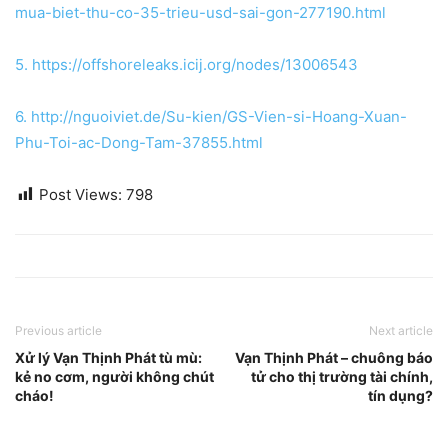
mua-biet-thu-co-35-trieu-usd-sai-gon-277190.html
5. https://offshoreleaks.icij.org/nodes/13006543
6. http://nguoiviet.de/Su-kien/GS-Vien-si-Hoang-Xuan-
Phu-Toi-ac-Dong-Tam-37855.html
Post Views:
798
Previous article
Next article
Xử lý Vạn Thịnh Phát tù mù:
Vạn Thịnh Phát – chuông báo
kẻ no cơm, người không chút
tử cho thị trường tài chính,
cháo!
tín dụng?