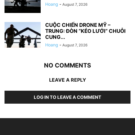
Hoang
-
August 7, 2026
CUỘC CHIẾN DRONE MỸ –
TRUNG: ĐÒN “KÉO LƯỚI” CHUỖI
CUNG...
Hoang
-
August 7, 2026
NO COMMENTS
LEAVE A REPLY
LOG IN TO LEAVE A COMMENT