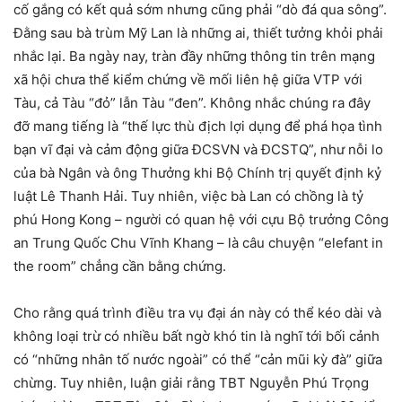
cố gắng có kết quả sớm nhưng cũng phải “dò đá qua sông”.
Đằng sau bà trùm Mỹ Lan là những ai, thiết tưởng khỏi phải
nhắc lại. Ba ngày nay, tràn đầy những thông tin trên mạng
xã hội chưa thể kiểm chứng về mối liên hệ giữa VTP với
Tàu, cả Tàu “đỏ” lẫn Tàu “đen”. Không nhắc chúng ra đây
đỡ mang tiếng là “thế lực thù địch lợi dụng để phá họa tình
bạn vĩ đại và cảm động giữa ĐCSVN và ĐCSTQ”, như nỗi lo
của bà Ngân và ông Thưởng khi Bộ Chính trị quyết định kỷ
luật Lê Thanh Hải. Tuy nhiên, việc bà Lan có chồng là tỷ
phú Hong Kong – người có quan hệ với cựu Bộ trưởng Công
an Trung Quốc Chu Vĩnh Khang – là câu chuyện “elefant in
the room” chẳng cần bằng chứng.
Cho rằng quá trình điều tra vụ đại án này có thể kéo dài và
không loại trừ có nhiều bất ngờ khó tin là nghĩ tới bối cảnh
có “những nhân tố nước ngoài” có thể “cản mũi kỳ đà” giữa
chừng. Tuy nhiên, luận giải rằng TBT Nguyễn Phú Trọng