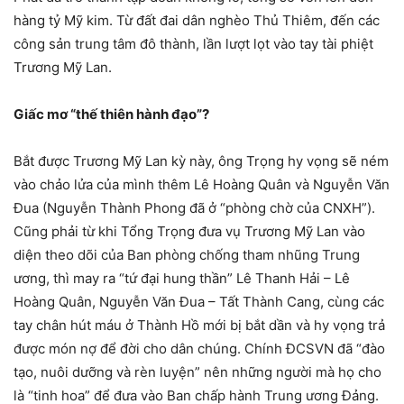
hàng tỷ Mỹ kim. Từ đất đai dân nghèo Thủ Thiêm, đến các
công sản trung tâm đô thành, lần lượt lọt vào tay tài phiệt
Trương Mỹ Lan.
Giấc mơ “thế thiên hành đạo”?
Bắt được Trương Mỹ Lan kỳ này, ông Trọng hy vọng sẽ ném
vào chảo lửa của mình thêm Lê Hoàng Quân và Nguyễn Văn
Đua (Nguyễn Thành Phong đã ở “phòng chờ của CNXH”).
Cũng phải từ khi Tổng Trọng đưa vụ Trương Mỹ Lan vào
diện theo dõi của Ban phòng chống tham nhũng Trung
ương, thì may ra “tứ đại hung thần” Lê Thanh Hải – Lê
Hoàng Quân, Nguyễn Văn Đua – Tất Thành Cang, cùng các
tay chân hút máu ở Thành Hồ mới bị bắt dần và hy vọng trả
được món nợ để đời cho dân chúng. Chính ĐCSVN đã “đào
tạo, nuôi dưỡng và rèn luyện” nên những người mà họ cho
là “tinh hoa” để đưa vào Ban chấp hành Trung ương Đảng.