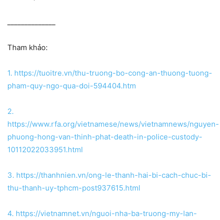
______________
Tham khảo:
1. https://tuoitre.vn/thu-truong-bo-cong-an-thuong-tuong-
pham-quy-ngo-qua-doi-594404.htm
2.
https://www.rfa.org/vietnamese/news/vietnamnews/nguyen-
phuong-hong-van-thinh-phat-death-in-police-custody-
10112022033951.html
3. https://thanhnien.vn/ong-le-thanh-hai-bi-cach-chuc-bi-
thu-thanh-uy-tphcm-post937615.html
4. https://vietnamnet.vn/nguoi-nha-ba-truong-my-lan-