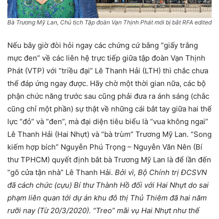
Bà Trương Mỹ Lan, Chủ tịch Tập đoàn Vạn Thịnh Phát mới bị bắt RFA edited
Nếu bây giờ đòi hỏi ngay các chứng cứ bằng “giấy trắng
mực đen” về các liên hệ trực tiếp giữa tập đoàn Vạn Thịnh
Phát (VTP) với “triều đại” Lê Thanh Hải (LTH) thì chắc chưa
thể đáp ứng ngay được. Hãy chờ một thời gian nữa, các bộ
phận chức năng trước sau cũng phải đưa ra ánh sáng (chắc
cũng chỉ một phần) sự thật về những cái bắt tay giữa hai thế
lực “đỏ” và “đen”, mà đại diện tiêu biểu là “vua không ngai”
Lê Thanh Hải (Hai Nhựt) và “bà trùm” Trương Mỹ Lan. “Song
kiếm hợp bích” Nguyễn Phú Trọng – Nguyễn Văn Nên (Bí
thư TPHCM) quyết định bắt bà Trương Mỹ Lan là để lần đến
“gõ cửa tận nhà” Lê Thanh Hải.
Bởi vì, Bộ Chính trị ĐCSVN
đã cách chức (cựu) Bí thư Thành Hồ đối với Hai Nhựt do sai
phạm liên quan tới dự án khu đô thị Thủ Thiêm đã hai năm
rưỡi nay (Từ 20/3/2020). “Treo” mãi vụ Hai Nhựt như thế