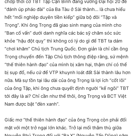
chớp thời cơ TBT Tập Cận Bình đang vướng Đại hội 20 để
“đánh úp pháo đài” của Ba Tàu ở Sài thành… là chưa hiểu
hết “mối nghiệp duyên tiền kiếp” giữa bộ đôi “Tập và
Trọng”. Khi ông Trọng đã giao sinh mạng của mình cho
“Ban cố vấn” dưới danh nghĩa các bác sỹ chăm sóc sức
khỏe “hậu đột quỵ” thì không có lý do gì để TBT ta dám
“chơi khăm” Chủ tịch Trung Quốc. Đơn giản là chỉ cần ông
Trọng chuyển đến Tập Chủ tịch thông điệp rằng, sứ mệnh
“thế thiên hành đạo” của mình bị xâm hại, thậm chí có thể
bị sụp đổ, nếu cứ để VTP khuynh loát đất Sài thành lâu hơn
nữa. Mà sự tồn tại lâu dài của ông Trọng là lợi ích “cốt lõi”
của ông Tập, khi ông chưa quyết định người “kế ngôi” TBT
tới đây là ai? Chỉ cần như thế thôi, ông Trọng và BCT Việt
Nam được bật “đèn xanh”.
Giấc mơ “thế thiên hành đạo” của ông Trọng còn phải đối
mặt với một trở ngại lớn khác. Trở lại mối thâm thù giữa
Nguyễn Phú Trọng đối với “Ba X” (Nguyễn Tấn Dũng) năm