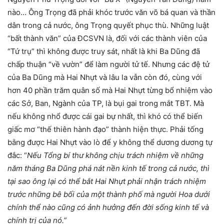
nào… Ông Trọng đã phải khóc trước văn võ bá quan và thần
dân trong cả nước, ông Trọng quyết phục thù. Những luật
“bất thành văn” của ĐCSVN là, đối với các thành viên của
“Tứ trụ” thì không được truy sát, nhất là khi Ba Dũng đã
chấp thuận “về vườn” để làm người tử tế. Nhưng các đệ tử
của Ba Dũng mà Hai Nhựt và lâu la vẫn còn đó, cùng với
hơn 40 phần trăm quân số mà Hai Nhựt từng bổ nhiệm vào
các Sở, Ban, Ngành của TP, là bụi gai trong mắt TBT. Mà
nếu không nhổ được cái gai bự nhất, thì khó có thể biến
giấc mơ “thế thiên hành đạo” thành hiện thực. Phải tống
bằng được Hai Nhựt vào lò để y không thể dương dương tự
đắc: “
Nếu Tổng bí thư không chịu trách nhiệm về những
năm tháng Ba Dũng phá nát nền kinh tế trong cả nước, thì
tại sao ông lại có thể bắt Hai Nhựt phải nhận trách nhiệm
trước những bê bối của một thành phố mà người Hoa dưới
chính thể nào cũng có ảnh hưởng đến đời sống kinh tế và
chính trị của nó.”