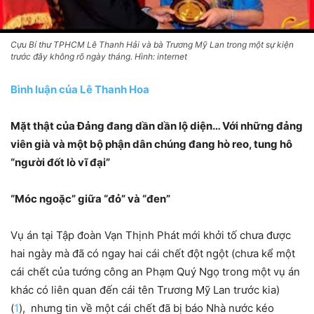
Cựu Bí thư TPHCM Lê Thanh Hải và bà Trương Mỹ Lan trong một sự kiện
trước đây không rõ ngày tháng. Hình: internet
Bình luận của Lê Thanh Hoa
Mặt thật của Đảng đang dần dần lộ diện… Với những đảng
viên già và một bộ phận dân chúng đang hò reo, tung hô
“người đốt lò vĩ đại”
“Móc ngoặc” giữa “đỏ” và “đen”
Vụ án tại Tập đoàn Vạn Thịnh Phát mới khởi tố chưa được
hai ngày mà đã có ngay hai cái chết đột ngột (chưa kể một
cái chết của tướng công an Phạm Quý Ngọ trong một vụ án
khác có liên quan đến cái tên Trương Mỹ Lan trước kia)
(
1
), nhưng tin về một cái chết đã bị báo Nhà nước kéo