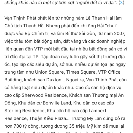
chẳng khác nào là một sự bỡn cợt “người đốt lò vĩ đại”.
(
3
)
Vạn Thịnh Phát phất lên từ những năm Lê Thanh Hải làm
Chủ tịch Thành Hồ. Nhưng phải đến khi ông Hải “chui”
được vào Bộ Chính trị và làm Bí thư Sài Gòn, từ năm 2007,
việc thâu tóm bất động sản, đất vàng và các doanh nghiệp
liên quan đến VTP mới bắt đầu tại nhiều bất động sản có vị
trí đắc địa tại TP. Tập đoàn này luôn gây sốt thị trường địa
ốc, tạo lập các siêu dự án, sở hữu nhiều dự án tọa lạc ngay
trung tâm như Union Square, Times Square, VTP Office
Building, khách sạn Duxton… Ngoài ra, Vạn Thịnh Phát còn
có hàng loạt siêu dự án khác như: Cao ốc căn hộ dịch vụ
cao cấp Sherwood Residence, Khách sạn Thương mại An
Đông, Khu dân cư Bonville Land, Khu dân cư cao cấp
Sterling Residence, Khu căn hộ cao cấp Lambert
Residence, Thuận Kiều Plaza… Trương Mỹ Lan cũng bỏ ra
hơn 700 tỷ đồng, tương đương 35 triệu Mỹ kim để mua lại