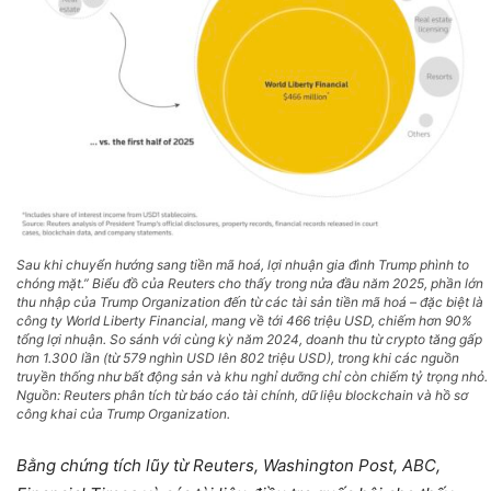
Sau khi chuyển hướng sang tiền mã hoá, lợi nhuận gia đình Trump phình to
chóng mặt.” Biểu đồ của Reuters cho thấy trong nửa đầu năm 2025, phần lớn
thu nhập của Trump Organization đến từ các tài sản tiền mã hoá – đặc biệt là
công ty World Liberty Financial, mang về tới 466 triệu USD, chiếm hơn 90%
tổng lợi nhuận. So sánh với cùng kỳ năm 2024, doanh thu từ crypto tăng gấp
hơn 1.300 lần (từ 579 nghìn USD lên 802 triệu USD), trong khi các nguồn
truyền thống như bất động sản và khu nghỉ dưỡng chỉ còn chiếm tỷ trọng nhỏ.
Nguồn: Reuters phân tích từ báo cáo tài chính, dữ liệu blockchain và hồ sơ
công khai của Trump Organization.
Bằng chứng tích lũy từ Reuters, Washington Post, ABC,