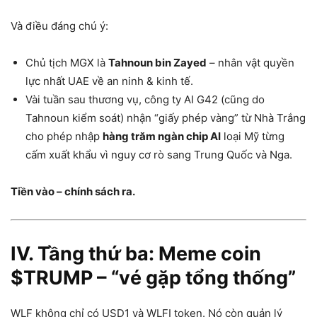
Và điều đáng chú ý:
Chủ tịch MGX là
Tahnoun bin Zayed
– nhân vật quyền
lực nhất UAE về an ninh & kinh tế.
Vài tuần sau thương vụ, công ty AI G42 (cũng do
Tahnoun kiểm soát) nhận “giấy phép vàng” từ Nhà Trắng
cho phép nhập
hàng trăm ngàn chip AI
loại Mỹ từng
cấm xuất khẩu vì nguy cơ rò sang Trung Quốc và Nga.
Tiền vào – chính sách ra.
IV. Tầng thứ ba: Meme coin
$TRUMP – “vé gặp tổng thống”
WLF không chỉ có USD1 và WLFI token. Nó còn quản lý