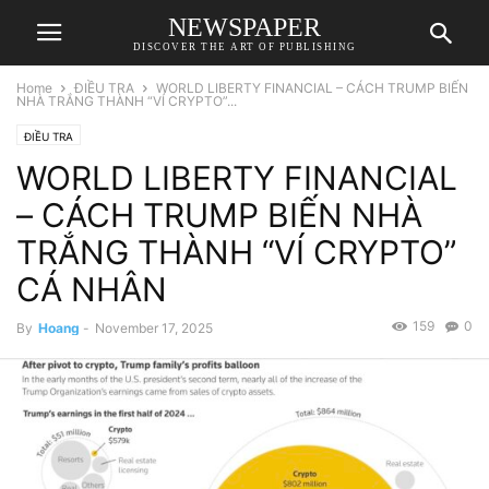
NEWSPAPER
DISCOVER THE ART OF PUBLISHING
Home
ĐIỀU TRA
WORLD LIBERTY FINANCIAL – CÁCH TRUMP BIẾN
NHÀ TRẮNG THÀNH “VÍ CRYPTO”...
ĐIỀU TRA
WORLD LIBERTY FINANCIAL
– CÁCH TRUMP BIẾN NHÀ
TRẮNG THÀNH “VÍ CRYPTO”
CÁ NHÂN
159
0
By
Hoang
-
November 17, 2025