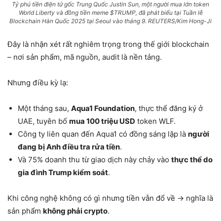
Tỷ phú tiền điện tử gốc Trung Quốc Justin Sun, một người mua lớn token
World Liberty và đồng tiền meme $TRUMP, đã phát biểu tại Tuần lễ
Blockchain Hàn Quốc 2025 tại Seoul vào tháng 9. REUTERS/Kim Hong-Ji
Đây là nhận xét rất nghiêm trọng trong thế giới blockchain
– nơi sản phẩm, mã nguồn, audit là nền tảng.
Nhưng điều kỳ lạ:
Một tháng sau,
Aqua1 Foundation
, thực thể đăng ký ở
UAE, tuyên bố
mua 100 triệu USD
token WLF.
Công ty liên quan đến Aqua1 có đồng sáng lập là
người
đang bị Anh điều tra rửa tiền
.
Và 75% doanh thu từ giao dịch này chảy vào
thực thể do
gia đình Trump kiểm soát
.
Khi công nghệ không có gì nhưng tiền vẫn đổ về → nghĩa là
sản phẩm
không phải crypto
.