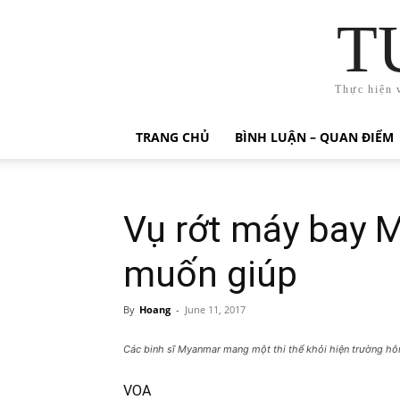
T
Thực hiện 
TRANG CHỦ
BÌNH LUẬN – QUAN ĐIỂM
Vụ rớt máy bay 
muốn giúp
By
Hoang
-
June 11, 2017
Các binh sĩ Myanmar mang một thi thể khỏi hiện trường hô
VOA