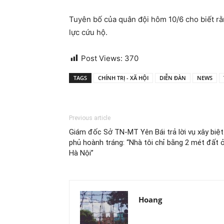
Tuyên bố của quân đội hôm 10/6 cho biết rằn
lực cứu hộ.
Post Views:
370
TAGS
CHÍNH TRỊ - XÃ HỘI
DIỄN ĐÀN
NEWS
Previous article
Giám đốc Sở TN-MT Yên Bái trả lời vụ xây biệt
phủ hoành tráng: “Nhà tôi chỉ bằng 2 mét đất 
Hà Nội”
Hoang