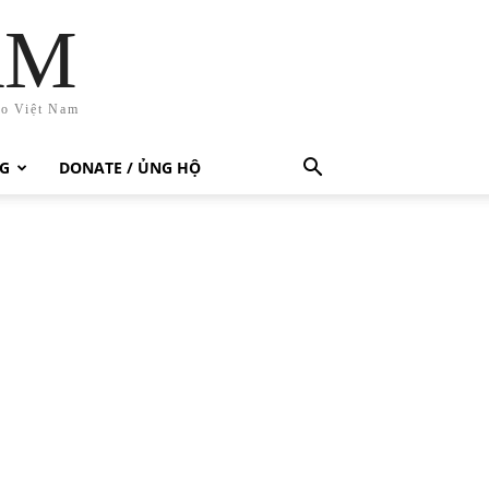
AM
ho Việt Nam
G
DONATE / ỦNG HỘ