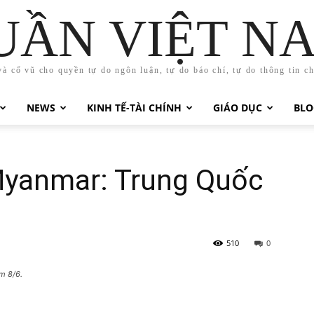
UẦN VIỆT N
và cổ vũ cho quyền tự do ngôn luận, tự do báo chí, tự do thông tin c
NEWS
KINH TẾ-TÀI CHÍNH
GIÁO DỤC
BLO
Myanmar: Trung Quốc
510
0
m 8/6.