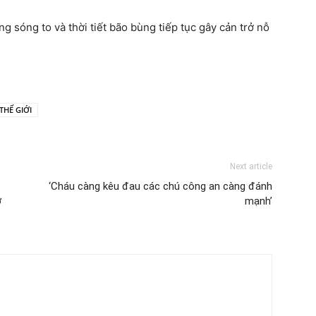
g sóng to và thời tiết bão bùng tiếp tục gây cản trở nỗ
THẾ GIỚI
Next article
‘Cháu càng kêu đau các chú công an càng đánh
ở
mạnh’