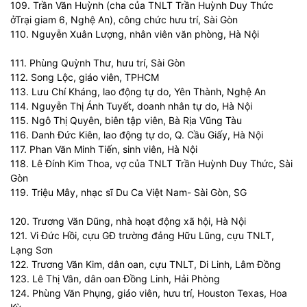
109. Trần Văn Huỳnh (cha của TNLT Trần Huỳnh Duy Thức
ởTrại giam 6, Nghệ An), công chức hưu trí, Sài Gòn
110. Nguyễn Xuân Lượng, nhân viên văn phòng, Hà Nội
111. Phùng Quỳnh Thư, hưu trí, Sài Gòn
112. Song Lộc, giáo viên, TPHCM
113. Lưu Chí Kháng, lao động tự do, Yên Thành, Nghệ An
114. Nguyễn Thị Ánh Tuyết, doanh nhân tự do, Hà Nội
115. Ngô Thị Quyên, biên tập viên, Bà Rịa Vũng Tàu
116. Danh Đức Kiên, lao động tự do, Q. Cầu Giấy, Hà Nội
117. Phan Văn Minh Tiến, sinh viên, Hà Nội
118. Lê Đính Kim Thoa, vợ của TNLT Trần Huỳnh Duy Thức, Sài
Gòn
119. Triệu Mây, nhạc sĩ Du Ca Việt Nam- Sài Gòn, SG
120. Trương Văn Dũng, nhà hoạt động xã hội, Hà Nội
121. Vi Đức Hồi, cựu GĐ trường đảng Hữu Lũng, cựu TNLT,
Lạng Sơn
122. Trương Văn Kim, dân oan, cựu TNLT, Di Linh, Lâm Đồng
123. Lê Thị Vân, dân oan Đồng Linh, Hải Phòng
124. Phùng Văn Phụng, giáo viên, hưu trí, Houston Texas, Hoa