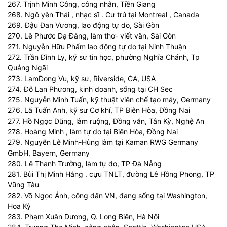
267. Trịnh Minh Công, công nhân, Tiền Giang
268. Ngô yên Thái , nhạc sĩ . Cư trú tại Montreal , Canada
269. Đậu Đan Vương, lao động tự do, Sài Gòn
270. Lê Phước Dạ Đăng, làm thơ- viết văn, Sài Gòn
271. Nguyễn Hữu Phẩm lao động tự do tại Ninh Thuận
272. Trần Đình Ly, kỹ sư tin học, phường Nghĩa Chánh, Tp
Quảng Ngãi
273. LamDong Vu, kỹ sư, Riverside, CA, USA
274. Đỗ Lan Phương, kinh doanh, sống tại CH Sec
275. Nguyễn Minh Tuấn, kỹ thuật viên chế tạo máy, Germany
276. Lã Tuấn Anh, kỹ sư Cơ khí, TP Biên Hòa, Đồng Nai
277. Hồ Ngọc Dũng, làm ruộng, Đồng văn, Tân Kỳ, Nghệ An
278. Hoàng Minh , làm tự do tại Biên Hòa, Đồng Nai
279. Nguyễn Lê Minh-Hùng làm tại Kaman RWG Germany
GmbH, Bayern, Germany
280. Lê Thanh Trưởng, làm tự do, TP Đà Nẵng
281. Bùi Thị Minh Hằng . cựu TNLT, đường Lê Hồng Phong, TP
Vũng Tàu
282. Võ Ngọc Ánh, công dân VN, đang sống tại Washington,
Hoa Kỳ
283. Phạm Xuân Dương, Q. Long Biên, Hà Nội