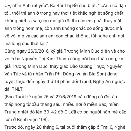
C–, nhìn Anh rất yếu”. Bà Bùi Thị Rề cho biết: “…Anh có dặn
tôi, thôi thì anh ở trong này thời tiết khắc nghiệt sống chết
không biết ra sao,còn mẹ già rồi thì các em phải thay mặt
anh trông nom mẹ, còn anh không chắc có sống đươc mà
về với mẹ và các anh em con cháu không, tôi nghe anh nói
mà lòng đau thắt lại..”
Cùng ngày 26/6/2016, ký giả Trương Minh Đức điện về cho
vợ là bà Nguyễn Thị Kim Thanh cũng nói bản thân ông, ký
giả Trương Minh Đức, thầy giáo Đào Quang Thực, Nguyễn
Văn Túc và tù nhân Trần Phi Dũng (vụ án Bia Sơn) đang
tuyệt thực đến ngày thứ 16 phản đối Trại 6, Nghệ An ngược
đãi TNLT.
(Báo Tuổi trẻ ngày 26 và 27/6/2019 báo động có đợt áp
thấp nóng từ đầu tháng sáu, nhiều nơi ở miền Bắc, miền
Trung nhiệt độ lên 39-42 độ C…đã có ba người hôn mê cấp
cứu ở Bệnh viện 108).
Trước đó, ngày 20 tháng 6, tại buổi thăm gặp ở Trại 6, Nghệ