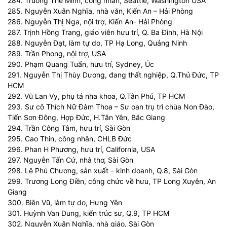
284. Truong The Minh, công nhân, Seattle, Washington USA
285. Nguyễn Xuân Nghĩa, nhà văn, Kiến An – Hải Phòng
286. Nguyễn Thị Nga, nội trợ, Kiến An- Hải Phòng
287. Trịnh Hồng Trang, giáo viên hưu trí, Q. Ba Đình, Hà Nội
288. Nguyễn Đạt, làm tự do, TP Hạ Long, Quảng Ninh
289. Trần Phong, nội trợ, USA
290. Phạm Quang Tuấn, hưu trí, Sydney, Úc
291. Nguyễn Thị Thùy Dương, đang thất nghiệp, Q.Thủ Đức, TP
HCM
292. Vũ Lan Vy, phụ tá nha khoa, Q.Tân Phú, TP HCM
293. Sư cô Thích Nữ Đàm Thoa – Sư oan trụ trì chùa Non Đào,
Tiến Sơn Đông, Hợp Đức, H.Tân Yên, Bắc Giang
294. Trần Công Tâm, hưu trí, Sài Gòn
295. Cao Thin, công nhân, CHLB Đức
296. Phan H Phương, hưu trí, California, USA
297. Nguyễn Tấn Cứ, nhà thơ, Sài Gòn
298. Lê Phú Chương, sản xuất – kinh doanh, Q.8, Sài Gòn
299. Trương Long Điền, công chức về hưu, TP Long Xuyên, An
Giang
300. Biên Vũ, làm tự do, Hưng Yên
301. Huỳnh Van Dung, kiến trúc sư, Q.9, TP HCM
302. Nguyễn Xuân Nghĩa, nhà giáo, Sài Gòn