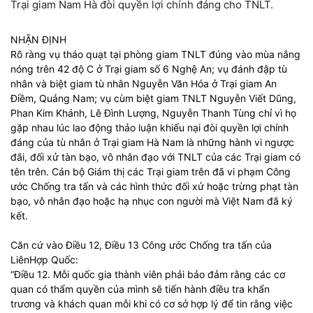
Trại giam Nam Hà đòi quyền lợi chính đáng cho TNLT.
NHẬN ĐỊNH
Rõ ràng vụ tháo quạt tại phòng giam TNLT đúng vào mùa nắng
nóng trên 42 độ C ở Trại giam số 6 Nghệ An; vụ đánh đập tù
nhân và biệt giam tù nhân Nguyễn Văn Hóa ở Trại giam An
Điềm, Quảng Nam; vụ cùm biệt giam TNLT Nguyễn Viết Dũng,
Phan Kim Khánh, Lê Đình Lượng, Nguyễn Thanh Tùng chỉ vì họ
gặp nhau lúc lao động thảo luận khiếu nại đòi quyền lợi chính
đáng của tù nhân ở Trại giam Hà Nam là những hành vi ngược
đãi, đối xử tàn bạo, vô nhân đạo với TNLT của các Trại giam có
tên trên. Cán bộ Giám thị các Trại giam trên đã vi phạm Công
ước Chống tra tấn và các hình thức đối xử hoặc trừng phạt tàn
bạo, vô nhân đạo hoặc hạ nhục con người mà Việt Nam đã ký
kết.
Căn cứ vào Điều 12, Điều 13 Công ước Chống tra tấn của
LiênHợp Quốc:
“Điều 12. Mỗi quốc gia thành viên phải bảo đảm rằng các cơ
quan có thẩm quyền của mình sẽ tiến hành điều tra khẩn
trương và khách quan mỗi khi có cơ sở hợp lý để tin rằng việc