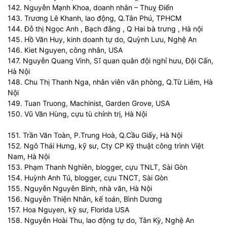
142. Nguyễn Mạnh Khoa, doanh nhân – Thuỵ Điển
143. Trương Lê Khanh, lao động, Q.Tân Phú, TPHCM
144. Đỗ thị Ngọc Anh , Bạch đằng , Q Hai bà trưng , Hà nội
145. Hồ Văn Huy, kinh doanh tự do, Quỳnh Lưu, Nghệ An
146. Kiet Nguyen, công nhân, USA
147. Nguyễn Quang Vinh, Sĩ quan quân đội nghỉ hưu, Đội Cấn,
Hà Nội
148. Chu Thị Thanh Nga, nhân viên văn phòng, Q.Từ Liêm, Hà
Nội
149. Tuan Truong, Machinist, Garden Grove, USA
150. Vũ Văn Hùng, cựu tù chính trị, Hà Nội
151. Trần Văn Toàn, P.Trung Hoà, Q.Cầu Giấy, Hà Nội
152. Ngô Thái Hưng, kỹ sư, Cty CP Kỹ thuật công trình Việt
Nam, Hà Nội
153. Phạm Thanh Nghiên, blogger, cựu TNLT, Sài Gòn
154. Huỳnh Anh Tú, blogger, cựu TNCT, Sài Gòn
155. Nguyễn Nguyên Bình, nhà văn, Hà Nội
156. Nguyễn Thiện Nhân, kế toán, Bình Dương
157. Hoa Nguyen, kỹ sư, Florida USA
158. Nguyễn Hoài Thu, lao động tự do, Tân Kỳ, Nghệ An