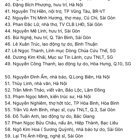
40. Đặng Bích Phượng, hưu trí, Hà Nội
41. Nguyễn Thị Hiền, nội trợ, TP Vũng Tàu, BR-VT
42. Nguyễn Thị Minh Hương, thợ may, Củ Chi, Sài Gòn
43. Phan Đắc Lữ, nhà thơ, TV CLB LHĐ, Sài Gòn
44. Nguyễn Mê Linh, hưu trí, Sài Gòn
45. Bùi Nghệ, hưu trí, Q. Tân Bình, Sài Gòn
46. Lê Xuân Trúc, lao động tự do, Bình Thuận
47. Lê Ngọc Thanh, Linh mục Dòng Chúa Cứu Thế, SG
48. Dương Kim Khải, Mục sư Tin Lành, cựu TNLT, SG
49. Nguyễn Công Thanh, lao động tự do, Hòa Hưng, Q.10, SG
50. Nguyễn Đình Ấm, nhà báo, Q.Long Biên, Hà Nội
51. Thùy Linh, nhà văn, Hà Nội
52. Trần Minh Thảo, viết văn, Bảo Lộc, Lâm Đồng
53. Phạm Ngọc Minh, kiến trúc sư, Hà Nội
54. Nguyễn Nghiêm, thợ hớt tóc, TP Hòa Bình, Hòa Bình
55. Trần Vũ Anh Bình, nhạc sĩ, cựu TNLT, Q.3, Saì Gòn
56. Đỗ Tuấn Anh, lao động tự do, Bắc Giang
57. Phan Ngọc Bửu Châu, nấu ăn, Hiệp Thành, Bạc Liêu
58. Ngô Kim Hoa ( Sương Quỳnh), nhà báo tự do, Sài Gòn
59. Lại Thị Ánh Hồng, nghệ sĩ, Sài Gòn