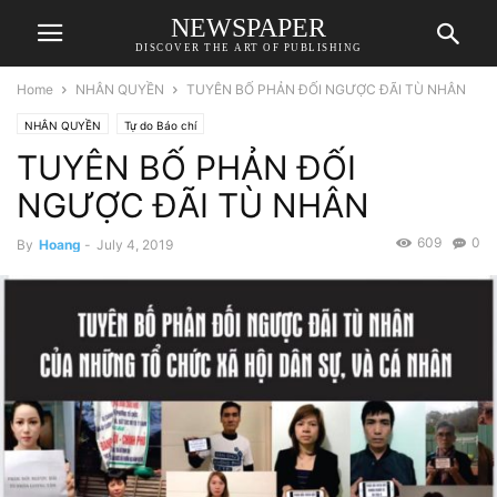
NEWSPAPER
DISCOVER THE ART OF PUBLISHING
Home
NHÂN QUYỀN
TUYÊN BỐ PHẢN ĐỐI NGƯỢC ĐÃI TÙ NHÂN
NHÂN QUYỀN
Tự do Báo chí
TUYÊN BỐ PHẢN ĐỐI
NGƯỢC ĐÃI TÙ NHÂN
609
0
By
Hoang
-
July 4, 2019