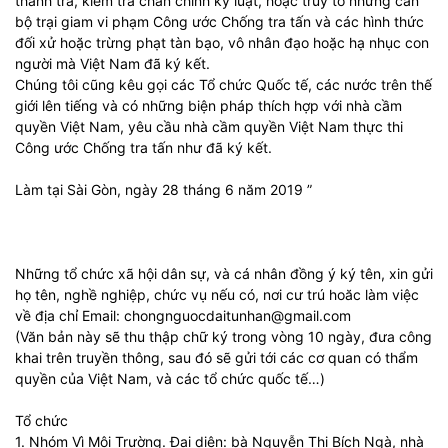
thanh tra, kiểm tra chấn chỉnh kỷ luật, hoặc truy tố những cán
bộ trại giam vi phạm Công ước Chống tra tấn và các hình thức
đối xử hoặc trừng phạt tàn bạo, vô nhân đạo hoặc hạ nhục con
người mà Việt Nam đã ký kết.
Chúng tôi cũng kêu gọi các Tổ chức Quốc tế, các nước trên thế
giới lên tiếng và có những biện pháp thích hợp với nhà cầm
quyền Việt Nam, yêu cầu nhà cầm quyền Việt Nam thực thi
Công ước Chống tra tấn như đã ký kết.
Làm tại Sài Gòn, ngày 28 tháng 6 năm 2019 ”
Những tổ chức xã hội dân sự, và cá nhân đồng ý ký tên, xin gửi
họ tên, nghề nghiệp, chức vụ nếu có, nơi cư trú hoăc làm việc
về địa chỉ Email: chongnguocdaitunhan@gmail.com
(Văn bản này sẽ thu thập chữ ký trong vòng 10 ngày, đưa công
khai trên truyền thông, sau đó sẽ gửi tới các cơ quan có thẩm
quyền của Việt Nam, và các tổ chức quốc tế…)
Tổ chức
1. Nhóm Vì Môi Trường. Đại diên: bà Nguyễn Thị Bích Ngà, nhà