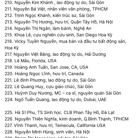
210. Nguyễn Kim Khánh , lao động tự do, Sài Gòn
211. Nguyễn Bá Việt, nhân viên văn phòng, TPHCM
212. Trịnh Ngọc Khánh, kiến trúc sư, Sài Gòn
213. Nguyễn Thị Hương, hưu trí, Quận Tây Hồ, Hà Nội
214. Nguyễn Thị Ngân, làm bánh, Nghệ An
215. Khoa Lê, cựu nghiên cứu sinh, San Diego Hoa Kỳ
216. Vicky Tuyền Nguyễn, mua bán và đầu tư bất động sản,
Hoa Kỳ
217. Nguyễn Việt Bằng, lao động tự do, Hải Dương
218. Lê Mâu, Florida, USA
219. Hoàng Anh Tuấn, San Jose, CA, USA
220. Hoàng Ngọc Lĩnh, hưu trí, Canada
221. Lê đình Phương, lao động tự do, Sài Gòn
222. Lê Quang Huy, cựu giáo chức, Sài Gòn
223. Huỳnh Duy Nương, MC – ca sĩ, nguyên quán Sài Gòn
224. Ngô Tuấn Quang, lao động tự do, Dubai, UAE
225. Hà Sĩ Phu, TS Sinh học. CLB Phan Tây Hồ, Đà Lạt
226. Nguyễn Thiên Nghĩa, kinh doanh, Q.Bình Thạnh, TPHCM
227. Vĩnh Thanh, hưu trí, Temecula, California USA
228. Nguyễn Minh Hùng, sinh viên, Hà Nội