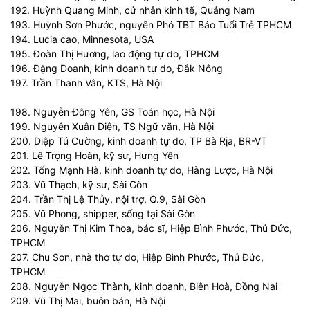
192. Huỳnh Quang Minh, cử nhân kinh tế, Quảng Nam
193. Huỳnh Sơn Phước, nguyên Phó TBT Báo Tuổi Trẻ TPHCM
194. Lucia cao, Minnesota, USA
195. Đoàn Thị Hương, lao động tự do, TPHCM
196. Đặng Doanh, kinh doanh tự do, Đắk Nông
197. Trần Thanh Vân, KTS, Hà Nội
198. Nguyễn Đông Yên, GS Toán học, Hà Nội
199. Nguyễn Xuân Diện, TS Ngữ văn, Hà Nội
200. Diệp Tú Cường, kinh doanh tự do, TP Bà Rịa, BR-VT
201. Lê Trọng Hoàn, kỹ sư, Hưng Yên
202. Tống Mạnh Hà, kinh doanh tự do, Hàng Lược, Hà Nội
203. Vũ Thạch, kỹ sư, Sài Gòn
204. Trần Thị Lệ Thủy, nội trợ, Q.9, Sài Gòn
205. Vũ Phong, shipper, sống tại Sài Gòn
206. Nguyễn Thị Kim Thoa, bác sĩ, Hiệp Bình Phước, Thủ Đức,
TPHCM
207. Chu Sơn, nhà thơ tự do, Hiệp Bình Phước, Thủ Đức,
TPHCM
208. Nguyễn Ngọc Thành, kinh doanh, Biên Hoà, Đồng Nai
209. Vũ Thị Mai, buôn bán, Hà Nội