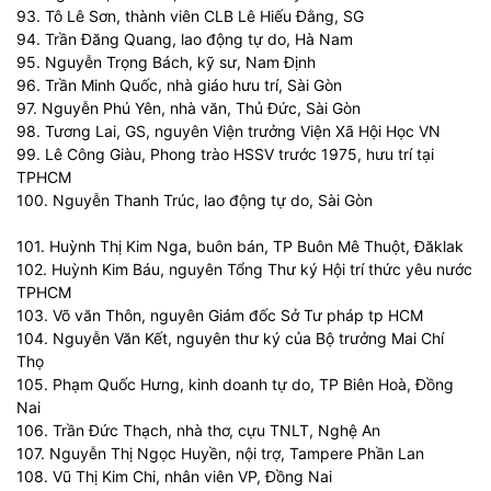
93. Tô Lê Sơn, thành viên CLB Lê Hiếu Đằng, SG
94. Trần Đăng Quang, lao động tự do, Hà Nam
95. Nguyễn Trọng Bách, kỹ sư, Nam Định
96. Trần Minh Quốc, nhà giáo hưu trí, Sài Gòn
97. Nguyễn Phú Yên, nhà văn, Thủ Đức, Sài Gòn
98. Tương Lai, GS, nguyên Viện trưởng Viện Xã Hội Học VN
99. Lê Công Giàu, Phong trào HSSV trước 1975, hưu trí tại
TPHCM
100. Nguyễn Thanh Trúc, lao động tự do, Sài Gòn
101. Huỳnh Thị Kim Nga, buôn bán, TP Buôn Mê Thuột, Đăklak
102. Huỳnh Kim Báu, nguyên Tổng Thư ký Hội trí thức yêu nước
TPHCM
103. Võ văn Thôn, nguyên Giám đốc Sở Tư pháp tp HCM
104. Nguyễn Văn Kết, nguyên thư ký của Bộ trưởng Mai Chí
Thọ
105. Phạm Quốc Hưng, kinh doanh tự do, TP Biên Hoà, Đồng
Nai
106. Trần Đức Thạch, nhà thơ, cựu TNLT, Nghệ An
107. Nguyễn Thị Ngọc Huyền, nội trợ, Tampere Phần Lan
108. Vũ Thị Kim Chi, nhân viên VP, Đồng Nai