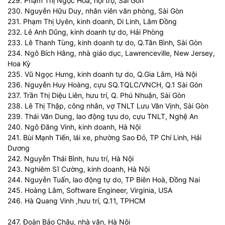
229. Phạm Thị Ngọc Hoa, nội trợ, Sài Gòn
230. Nguyễn Hữu Duy, nhân viên văn phòng, Sài Gòn
231. Phạm Thị Uyên, kinh doanh, Di Linh, Lâm Đồng
232. Lê Anh Dũng, kinh doanh tự do, Hải Phòng
233. Lê Thanh Tùng, kinh doanh tự do, Q.Tân Bình, Sài Gòn
234. Ngô Bích Hằng, nhà giáo dục, Lawrenceville, New Jersey,
Hoa Kỳ
235. Vũ Ngọc Hưng, kinh doanh tự do, Q.Gia Lâm, Hà Nội
236. Nguyễn Huy Hoàng, cựu SQ.TQLC/VNCH, Q.1 Sài Gòn
237. Trần Thị Diệu Liên, hưu trí, Q. Phú Nhuận, Sài Gòn
238. Lê Thị Thập, công nhân, vợ TNLT Lưu Văn Vịnh, Sài Gòn
239. Thái Văn Dung, lao động tựu do, cựu TNLT, Nghệ An
240. Ngô Đăng Vinh, kinh doanh, Hà Nội
241. Bùi Mạnh Tiến, lái xe, phường Sao Đỏ, TP Chí Linh, Hải
Dương
242. Nguyễn Thái Bình, hưu trí, Hà Nội
243. Nghiêm Sĩ Cường, kinh doanh, Hà Nội
244. Nguyễn Tuấn, lao động tự do, TP Biên Hoà, Đồng Nai
245. Hoàng Lâm, Software Engineer, Virginia, USA
246. Hà Quang Vinh ,hưu trí, Q.11, TPHCM
247. Đoàn Bảo Châu, nhà văn, Hà Nội