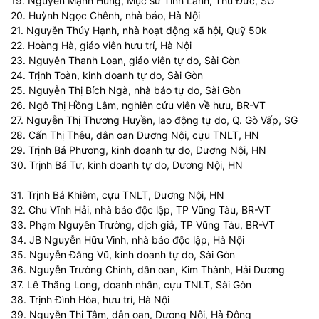
19. Nguyễn Mạnh Hùng, Mục sư Tinh Lành, Thủ Đức, SG
20. Huỳnh Ngọc Chênh, nhà báo, Hà Nội
21. Nguyễn Thúy Hạnh, nhà hoạt động xã hội, Quỹ 50k
22. Hoàng Hà, giáo viên hưu trí, Hà Nội
23. Nguyễn Thanh Loan, giáo viên tự do, Sài Gòn
24. Trịnh Toàn, kinh doanh tự do, Sài Gòn
25. Nguyễn Thị Bích Ngà, nhà báo tự do, Sài Gòn
26. Ngô Thị Hồng Lâm, nghiên cứu viên về hưu, BR-VT
27. Nguyễn Thị Thương Huyền, lao động tự do, Q. Gò Vấp, SG
28. Cấn Thị Thêu, dân oan Dương Nội, cựu TNLT, HN
29. Trịnh Bá Phương, kinh doanh tự do, Dương Nội, HN
30. Trịnh Bá Tư, kinh doanh tự do, Dương Nội, HN
31. Trịnh Bá Khiêm, cựu TNLT, Dương Nội, HN
32. Chu Vĩnh Hải, nhà báo độc lập, TP Vũng Tàu, BR-VT
33. Phạm Nguyên Trường, dịch giả, TP Vũng Tàu, BR-VT
34. JB Nguyễn Hữu Vinh, nhà báo độc lập, Hà Nội
35. Nguyễn Đăng Vũ, kinh doanh tự do, Sài Gòn
36. Nguyễn Trường Chinh, dân oan, Kim Thành, Hải Dương
37. Lê Thăng Long, doanh nhân, cựu TNLT, Sài Gòn
38. Trịnh Đình Hòa, hưu trí, Hà Nội
39. Nguyễn Thị Tâm, dân oan, Dương Nội, Hà Đông