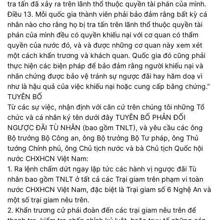
tra tấn đã xảy ra trên lãnh thổ thuộc quyền tài phán của mình.
Điều 13. Mỗi quốc gia thành viên phải bảo đảm rằng bất kỳ cá
nhân nào cho rằng họ bị tra tấn trên lãnh thổ thuộc quyền tài
phán của mình đều có quyền khiếu nại với cơ quan có thẩm
quyền của nước đó, và và được những cơ quan này xem xét
một cách khẩn trương và khách quan. Quốc gia đó cũng phải
thực hiện các biện pháp để bảo đảm rằng người khiếu nại và
nhân chứng được bảo vệ tránh sự ngược đãi hay hăm doạ vì
như là hậu quả của việc khiếu nại hoặc cung cấp bằng chứng.”
TUYÊN BỐ
Từ các sự việc, nhận định với căn cứ trên chúng tôi những Tổ
chức và cá nhân ký tên dưới đây TUYÊN BỐ PHẢN ĐỐI
NGƯỢC ĐÃI TÙ NHÂN (bao gồm TNLT), và yêu cầu các ông
Bộ trưởng Bộ Công an, ông Bộ trưởng Bộ Tư pháp, ông Thủ
tướng Chính phủ, ông Chủ tịch nước và bà Chủ tịch Quốc hội
nước CHXHCN Việt Nam:
1. Ra lệnh chấm dứt ngay lập tức các hành vị ngược đãi Tù
nhân bao gồm TNLT ở tất cả các Trại giam trên phạm vi toàn
nước CHXHCN Việt Nam, đặc biệt là Trại giam số 6 Nghệ An và
một số trại giam nêu trên.
2. Khẩn trương cử phái đoàn đến các trại giam nêu trên để