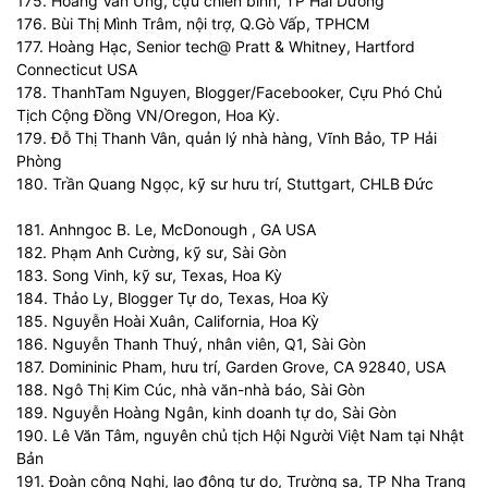
175. Hoàng Văn Ứng, cựu chiến binh, TP Hải Dương
176. Bùi Thị Mình Trâm, nội trợ, Q.Gò Vấp, TPHCM
177. Hoàng Hạc, Senior tech@ Pratt & Whitney, Hartford
Connecticut USA
178. ThanhTam Nguyen, Blogger/Facebooker, Cựu Phó Chủ
Tịch Cộng Đồng VN/Oregon, Hoa Kỳ.
179. Đỗ Thị Thanh Vân, quản lý nhà hàng, Vĩnh Bảo, TP Hải
Phòng
180. Trần Quang Ngọc, kỹ sư hưu trí, Stuttgart, CHLB Đức
181. Anhngoc B. Le, McDonough , GA USA
182. Phạm Anh Cường, kỹ sư, Sài Gòn
183. Song Vinh, kỹ sư, Texas, Hoa Kỳ
184. Thảo Ly, Blogger Tự do, Texas, Hoa Kỳ
185. Nguyễn Hoài Xuân, California, Hoa Kỳ
186. Nguyễn Thanh Thuý, nhân viên, Q1, Sài Gòn
187. Domininic Pham, hưu trí, Garden Grove, CA 92840, USA
188. Ngô Thị Kim Cúc, nhà văn-nhà báo, Sài Gòn
189. Nguyễn Hoàng Ngân, kinh doanh tự do, Sài Gòn
190. Lê Văn Tâm, nguyên chủ tịch Hội Người Việt Nam tại Nhật
Bản
191. Đoàn công Nghị, lao động tự do, Trường sa, TP Nha Trang