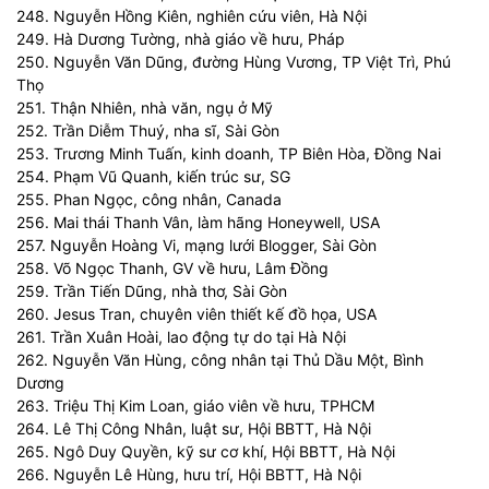
248. Nguyễn Hồng Kiên, nghiên cứu viên, Hà Nội
249. Hà Dương Tường, nhà giáo về hưu, Pháp
250. Nguyễn Văn Dũng, đường Hùng Vương, TP Việt Trì, Phú
Thọ
251. Thận Nhiên, nhà văn, ngụ ở Mỹ
252. Trần Diễm Thuý, nha sĩ, Sài Gòn
253. Trương Minh Tuấn, kinh doanh, TP Biên Hòa, Đồng Nai
254. Phạm Vũ Quanh, kiến trúc sư, SG
255. Phan Ngọc, công nhân, Canada
256. Mai thái Thanh Vân, làm hãng Honeywell, USA
257. Nguyễn Hoàng Vi, mạng lưới Blogger, Sài Gòn
258. Võ Ngọc Thanh, GV về hưu, Lâm Đồng
259. Trần Tiến Dũng, nhà thơ, Sài Gòn
260. Jesus Tran, chuyên viên thiết kế đồ họa, USA
261. Trần Xuân Hoài, lao động tự do tại Hà Nội
262. Nguyễn Văn Hùng, công nhân tại Thủ Dầu Một, Bình
Dương
263. Triệu Thị Kim Loan, giáo viên về hưu, TPHCM
264. Lê Thị Công Nhân, luật sư, Hội BBTT, Hà Nội
265. Ngô Duy Quyền, kỹ sư cơ khí, Hội BBTT, Hà Nội
266. Nguyễn Lê Hùng, hưu trí, Hội BBTT, Hà Nội