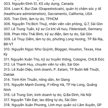
303. Nguyễn Đình Sĩ, KS xây dựng, Canada
304. Loan K. Bui-Zisk (Grapeshotcain), quản trị chăm sóc y tế
(healthcare administration), Sacramento, California, USA
305. Tran Dinh, làm tự do, TPHCM
306. Nguyễn Thị Bích Thuỷ, nhân viên văn phòng, Q.7, Sài Gòn
307. Lê Trung Tuấn, kỹ sư Cơ khí về hưu, Filderstadt, Germany
308. Phan Hữu Thái Bình, kỹ sư điện, làm tự do, Sài Gòn
309. Lê Thụy Diễm, làm tự do, phường Long Hương, TP Bà Rịa,
BR-VT
310. Nguyễn Ngọc Như Quỳnh, Blogger, Houston, Texas, Hoa
Kỳ
311. Nguyễn Xuân Thọ, kỹ sư truyền thông, Cologne, CHLB Đức
312. Lê Thanh Huy, chuyên viên tư vấn, Sài Gòn
313. Lê Xuân Diệu, kinh doanh, P. Eatam, TP Buôn Mê Thuột,
Daklak
314. Trịnh Kim Thuấn, nông dân, An Giang
315. Nguyễn Mạnh Dương, P.Hồng Hà, TP Hạ Long, Quảng
Ninh
316. Lê Trung Sơn, kinh doanh tự do, Q.Ba Đình, Hà Nội
317. Nguyễn Tiến Đạt, lao động tự do, Sài Gòn
318. Nguyễn Xuân Phương, Linh mục quản xứ Lâm Xuyên, GP