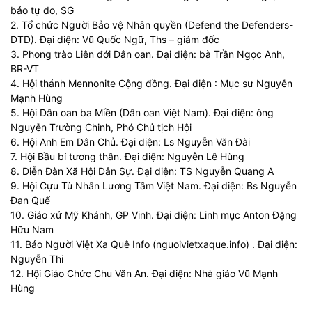
báo tự do, SG
2. Tổ chức Người Bảo vệ Nhân quyền (Defend the Defenders-
DTD). Đại diện: Vũ Quốc Ngữ, Ths – giám đốc
3. Phong trào Liên đới Dân oan. Đại diện: bà Trần Ngọc Anh,
BR-VT
4. Hội thánh Mennonite Cộng đồng. Đại diện : Mục sư Nguyễn
Mạnh Hùng
5. Hội Dân oan ba Miền (Dân oan Việt Nam). Đại diện: ông
Nguyễn Trường Chinh, Phó Chủ tịch Hội
6. Hội Anh Em Dân Chủ. Đại diện: Ls Nguyễn Văn Đài
7. Hội Bầu bí tương thân. Đại diện: Nguyễn Lê Hùng
8. Diễn Đàn Xã Hội Dân Sự. Đại diện: TS Nguyễn Quang A
9. Hội Cựu Tù Nhân Lương Tâm Việt Nam. Đại diện: Bs Nguyễn
Đan Quế
10. Giáo xứ Mỹ Khánh, GP Vinh. Đại diện: Linh mục Anton Đặng
Hữu Nam
11. Báo Người Việt Xa Quê Info (nguoivietxaque.info) . Đại diện:
Nguyễn Thi
12. Hội Giáo Chức Chu Văn An. Đại diện: Nhà giáo Vũ Mạnh
Hùng