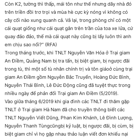
Còn K2, tường thì thấp, mái tôn như thế nhưng dãy nhà đó
trên triền đồi trơ trọi và mùa hè cực kỳ nóng vì không có
cây cối nào xung quanh cả. Vả lại, trong phòng chỉ có một
cái quạt giống như cái quạt gắn trên trần của toa xe lửa, cứ
quay đảo đảo, thế mà cái quạt này cũng bị lấy luôn thì anh
em chịu sao nổi?” (RFA)
Trong tháng trước, khi TNLT Nguyễn Văn Hóa ở Trại giam
An Điềm, Quảng Nam bị tra tấn, bị biệt giam, bị ngược đãi
trong tù, thì một số tù nhân chính trị và tôn giáoở cùng trại
giam An Điềm gồm Nguyễn Bắc Truyển, Hoàng Đức Bình,
Nguyễn Thái Bình, Lê Đức Động cũng đã tuyệt thực trong
nhiều ngày để phản đối Trại giam An Điềm (5/2019).
Vào giữa tháng 6/2019 khi gia đình các TNLT đi thăm gặp
TNLT ở Trại giam Hà Nam đã cho truyền thông biết các
TNLT Nguyễn Viết Dũng, Phan Kim Khánh, Lê Đình Lượng,
Nguyễn Thanh Tùngcũngbị kỷ luật, bị ngược đãi, bị cùm, bị
biệt giam chỉ vì họ gặp nhau thảo luận viết đơn khiếu nại