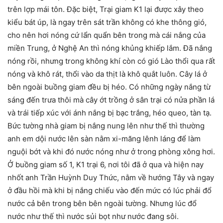
trên lợp mái tôn. Đặc biệt, Trại giam K1 lại được xây theo
kiểu bát úp, là ngay trên sát trần không có khe thông gió,
cho nên hơi nóng cứ lẩn quẩn bên trong mà cái nắng của
miền Trung, ở Nghệ An thì nóng khủng khiếp lắm. Đã nắng
nóng rồi, nhưng trong không khí còn có gió Lào thổi qua rất
nóng và khô rát, thổi vào da thịt là khô quắt luôn. Cây lá ở
bên ngoài buồng giam đều bị héo. Có những ngày nắng từ
sáng đến trưa thôi mà cây ớt trồng ở sân trại có nửa phần lá
và trái tiếp xúc với ánh nắng bị bạc trắng, héo queo, tàn tạ.
Bức tường nhà giam bị nắng nung lên như thế thì thường
anh em dội nước lên sàn nằm xi-măng lênh láng để làm
nguội bớt và khi đó nước nóng như ở trong phòng xông hơi.
Ở buồng giam số 1, K1 trại 6, nơi tôi đã ở qua và hiện nay
nhốt anh Trần Huỳnh Duy Thức, nằm về hướng Tây và ngay
ở đầu hồi mà khi bị nắng chiếu vào đến mức có lúc phải đổ
nước cả bên trong bên bên ngoài tường. Nhưng lúc đổ
nước như thế thì nước sủi bọt như nước đang sôi.