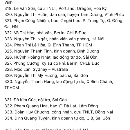
Vinh
319. Lê Văn Sơn, cựu TNLT, Portland, Oregon, Hoa Kỳ
320. Nguyễn Thị Huần, dân oan, huyện Tam Dương, Vĩnh Phúc
321. Phạm Công Nhiệm, bác sĩ nghỉ hưu, P. Trung Tự, Q. Đống
Đa, HN
322. Võ Thị Hảo, nhà văn, Berlin, CHLB Đức
323. Nguyễn Thị Ngát, nhân viên văn phòng, Hà Nội
324. Phan Thị Lệ Hòa, Q. Bình Thạnh, TP HCM
325. Nguyễn Thanh Tịnh, kinh doanh, Bình Dương
326. Huỳnh Hoàng Nhật, lao động tự do, Sài Gòn
327. Phùng Cường, kỹ sư cơ khí, Berlin, CHLB Đức
328. Mộc Lan, Sydney – Australia
329. Nguyễn Thị Mỹ Hương, bác sĩ, Sài Gòn
330. Nguyễn Thanh Hùng, lao động tự do, Q.Bình Chánh,
TPHCM
331. Đỗ Kim Cúc, nội trợ, Sài Gòn
332. Phạm Quang Hoa, bác sĩ, Đà Lạt, Lâm Đồng
333. Đoàn Huy Chương, công nhân, cựu TNLT, Đồng Nai
334. Đinh Quang Tuyến, kinh doanh tự do, Q.8, Sài Gòn