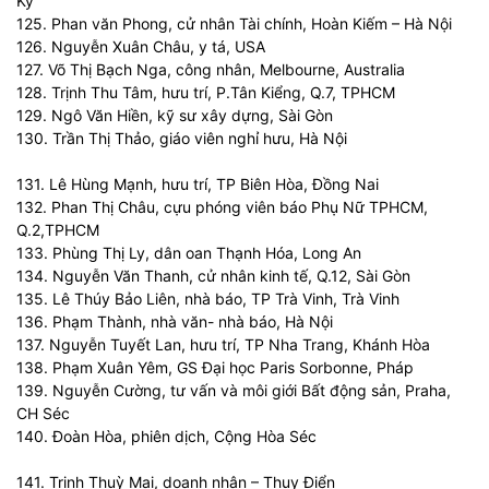
Kỳ
125. Phan văn Phong, cử nhân Tài chính, Hoàn Kiếm – Hà Nội
126. Nguyễn Xuân Châu, y tá, USA
127. Võ Thị Bạch Nga, công nhân, Melbourne, Australia
128. Trịnh Thu Tâm, hưu trí, P.Tân Kiểng, Q.7, TPHCM
129. Ngô Văn Hiền, kỹ sư xây dựng, Sài Gòn
130. Trần Thị Thảo, giáo viên nghỉ hưu, Hà Nội
131. Lê Hùng Mạnh, hưu trí, TP Biên Hòa, Đồng Nai
132. Phan Thị Châu, cựu phóng viên báo Phụ Nữ TPHCM,
Q.2,TPHCM
133. Phùng Thị Ly, dân oan Thạnh Hóa, Long An
134. Nguyễn Văn Thanh, cử nhân kinh tế, Q.12, Sài Gòn
135. Lê Thúy Bảo Liên, nhà báo, TP Trà Vinh, Trà Vinh
136. Phạm Thành, nhà văn- nhà báo, Hà Nội
137. Nguyễn Tuyết Lan, hưu trí, TP Nha Trang, Khánh Hòa
138. Phạm Xuân Yêm, GS Đại học Paris Sorbonne, Pháp
139. Nguyễn Cường, tư vấn và môi giới Bất động sản, Praha,
CH Séc
140. Đoàn Hòa, phiên dịch, Cộng Hòa Séc
141. Trịnh Thuỳ Mai, doanh nhân – Thuỵ Điển