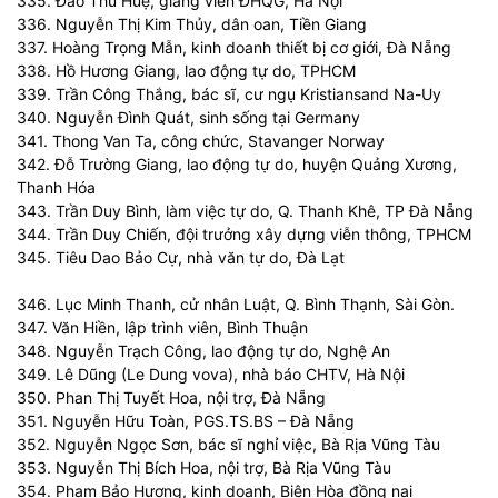
335. Đào Thu Huệ, giảng viên ĐHQG, Hà Nội
336. Nguyễn Thị Kim Thủy, dân oan, Tiền Giang
337. Hoàng Trọng Mẫn, kinh doanh thiết bị cơ giới, Đà Nẵng
338. Hồ Hương Giang, lao động tự do, TPHCM
339. Trần Công Thắng, bác sĩ, cư ngụ Kristiansand Na-Uy
340. Nguyễn Đình Quát, sinh sống tại Germany
341. Thong Van Ta, công chức, Stavanger Norway
342. Đỗ Trường Giang, lao động tự do, huyện Quảng Xương,
Thanh Hóa
343. Trần Duy Bình, làm việc tự do, Q. Thanh Khê, TP Đà Nẵng
344. Trần Duy Chiến, đội trưởng xây dựng viễn thông, TPHCM
345. Tiêu Dao Bảo Cự, nhà văn tự do, Đà Lạt
346. Lục Minh Thanh, cử nhân Luật, Q. Bình Thạnh, Sài Gòn.
347. Văn Hiền, lập trình viên, Bình Thuận
348. Nguyễn Trạch Công, lao động tự do, Nghệ An
349. Lê Dũng (Le Dung vova), nhà báo CHTV, Hà Nội
350. Phan Thị Tuyết Hoa, nội trợ, Đà Nẵng
351. Nguyễn Hữu Toàn, PGS.TS.BS – Đà Nẵng
352. Nguyễn Ngọc Sơn, bác sĩ nghỉ việc, Bà Rịa Vũng Tàu
353. Nguyễn Thị Bích Hoa, nội trợ, Bà Rịa Vũng Tàu
354. Phạm Bảo Hương, kinh doanh, Biên Hòa đồng nai