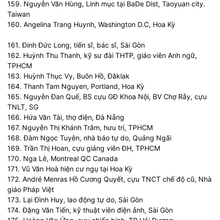
159. Nguyễn Văn Hùng, Linh mục tại BaDe Dist, Taoyuan city.
Taiwan
160. Angelina Trang Huynh, Washington D.C, Hoa Kỳ
161. Đinh Đức Long, tiến sĩ, bác sĩ, Sài Gòn
162. Huỳnh Thu Thanh, kỹ sư đài THTP, giáo viên Anh ngữ,
TPHCM
163. Huỳnh Thục Vy, Buôn Hồ, Đăklak
164. Thanh Tam Nguyen, Portland, Hoa Kỳ
165. Nguyễn Đan Quế, BS cựu GĐ Khoa Nội, BV Chợ Rẫy, cựu
TNLT, SG
166. Hứa Văn Tài, thợ điện, Đà Nẵng
167. Nguyễn Thị Khánh Trâm, hưu trí, TPHCM
168. Đàm Ngọc Tuyên, nhà báo tự do, Quảng Ngãi
169. Trần Thị Hoan, cựu giảng viên ĐH, TPHCM
170. Nga Lê, Montreal QC Canada
171. Vũ Văn Hoà hiện cư ngụ tại Hoa Kỳ
172. André Menras Hồ Cương Quyết, cựu TNCT chế độ cũ, Nhà
giáo Pháp Việt
173. Lại Đình Huy, lao động tự do, Sài Gòn
174. Đặng Văn Tiến, kỹ thuật viên điện ảnh, Sài Gòn