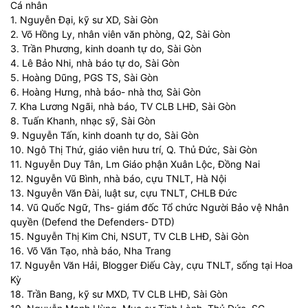
Cá nhân
1. Nguyễn Đại, kỹ sư XD, Sài Gòn
2. Võ Hồng Ly, nhân viên văn phòng, Q2, Sài Gòn
3. Trần Phương, kinh doanh tự do, Sài Gòn
4. Lê Bảo Nhi, nhà báo tự do, Sài Gòn
5. Hoàng Dũng, PGS TS, Sài Gòn
6. Hoàng Hưng, nhà báo- nhà thơ, Sài Gòn
7. Kha Lương Ngãi, nhà báo, TV CLB LHĐ, Sài Gòn
8. Tuấn Khanh, nhạc sỹ, Sài Gòn
9. Nguyễn Tấn, kinh doanh tự do, Sài Gòn
10. Ngô Thị Thứ, giáo viên hưu trí, Q. Thủ Đức, Sài Gòn
11. Nguyễn Duy Tân, Lm Giáo phận Xuân Lộc, Đồng Nai
12. Nguyễn Vũ Bình, nhà báo, cựu TNLT, Hà Nội
13. Nguyễn Văn Đài, luật sư, cựu TNLT, CHLB Đức
14. Vũ Quốc Ngữ, Ths- giám đốc Tổ chức Người Bảo vệ Nhân
quyền (Defend the Defenders- DTD)
15. Nguyễn Thị Kim Chi, NSUT, TV CLB LHĐ, Sài Gòn
16. Võ Văn Tạo, nhà báo, Nha Trang
17. Nguyễn Văn Hải, Blogger Điếu Cày, cựu TNLT, sống tại Hoa
Kỳ
18. Trần Bang, kỹ sư MXD, TV CLB LHĐ, Sài Gòn