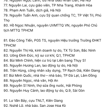
76. Nguyễn Ngọc Lanh, GS Nhà Giáo Nhân Dân, Hà Nội
77. Nguyễn Lai, cựu giáo viên, TP Nha Trang, Khánh Hòa
78. Phạm Anh Tuấn, dịch giả, Hà Nội
79. Nguyễn Tuấn Anh, cựu Sỹ quan chống TC, TP Việt Trì, Phú
Thọ
80. Hồ Ngọc Nhuận, nguyên UVMTTQ VN, nguyên Phó Chủ
tịch MTTQ TPHCM
81. Đào Công Tiến, PGS TS, nguyên Hiệu trưởng Trường ĐHKT
TPHCM
82. Nguyễn Thị Hà, kinh doanh tự do, TX Từ Sơn, Bắc Ninh
83. Uông Đình Đức, kỹ sư cơ khí, Q.1, TPHCM
84. Bùi Minh Chính, hiện cư trú tại Liên bang Thụy Sĩ
85. Nguyễn Hương Lan, lao động tự do, Hà Nội
86. Trần Hùng, công nhân xây dựng, TP Rạch Giá, Kiên Giang
87. Bùi Minh Quốc, nhà thơ – nhà báo, TP Đà Lạt, Lâm Đồng
88. Nguyên Ngọc, nhà văn, Hội An
89. Nguyễn Sĩ Ninh, thợ sửa ống nước, Hải Phòng
90. Nguyễn Huy Cảnh, lao động tự do, Q.9, Sài Gòn
91. Lư Văn Bảy, cựu TNLT, Kiên Giang
92. Nghê Lữ, nhà báo, San Jose Hoa Kỳ