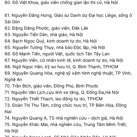
60. Đỗ Việt Khoa, giáo viên chống gian lận thi cử, Hà Nội
61. Nguyễn Đăng Hưng, Giáo sư Danh dự Đại học Liège, sống ở
Sài Gòn
62. Đặng Đăng Phước, giáo viên, Đăk Lăk
63. Nguyễn Tiến Dân, nhà giáo, Hà Nội
64. Bạch Ngọc Quý, kinh doanh tự do, Hà Nội
65. Nguyễn Tường Thụy, nhà báo Độc lập, Hà Nội
66. Đỗ Mạnh Tiến, người Việt, quốc tịch Tân Tây Lan
67. Nguyễn Viễn, cử nhân kinh tế, kinh doanh tự do, Hà Nội
68. Ngô Ngọc Hân, kỹ sư hưu trí, Q. Bình Thạnh, TPHCM
69. Nguyễn Quang Hòa, nghệ sỹ xăm hình nghệ thuật, TP Vinh,
Nghệ An
70. Trần Bích, giáo viên, Đồng Phú, Bình Phước
71. Nguyễn Văn Lịch,cựu lính xe tăng, Q. Đống Đa,Hà Nội
72. Nguyễn Thiết Thạch, lao động tự do, TPHCM
73. Đoàn Thị Thu Tâm, công chức hưu trí, TP Biên Hòa, Đồng
Nai
74. Nguyễn Quang A, TS nhà nghiên cứu – dịch giả, Hà Nội
75. Nguyễn Khắc Mai, nhà nghiên cứu, Trung Tâm Minh Triết,
Hà Nội