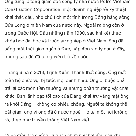
Ông từng là tổng giám đốc công ty nhà nước Petro Vietnam
Construction Copporation, một doanh nghiệp về kỹ thuật
khai thác dầu, phó chủ tịch một tỉnh trong Đồng bằng sông
Cửu Long ở miền Nam của nước này. Ngoài ra ông còn ở
trong Quốc Hội. Đầu những năm 1990, sau khi kết thúc
khóa học đại học và trước sự nghiệp ở Việt Nam, ông đã
sống một thời gian ngắn ở Đức, nộp đơn xin tỵ nạn ở đây,
nhưng sau đó đã tự nguyện trở về nước.
Tháng 9 năm 2016, Trịnh Xuân Thanh thất sủng. Ông mất
toàn bộ chức vụ, bị tước mọi danh hiệu. Ông bị buộc phải
trả lại các món tiền thưởng và những phần thưởng vật chất
khác. Ban lãnh đạo tối cao của Đảng khai trừ vắng mặt ông
ra khỏi Đảng – không có phiếu chống. Người ta không thể
bắt giam ông vì ông đã ở nước ngoài – ở tại một nơi không
rõ, theo như truyền thông Việt Nam viết.
Cuộc điều tra chống lại quan chức này bắt đầu sau khi