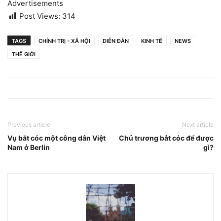
Advertisements
Post Views:
314
TAGS
CHÍNH TRỊ - XÃ HỘI
DIỄN ĐÀN
KINH TẾ
NEWS
THẾ GIỚI
Previous article
Next article
Vụ bắt cóc một công dân Việt
Chủ trương bắt cóc để được
Nam ở Berlin
gì?