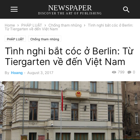
NEWSPAPER
DISCOVER THE ART OF PUBLISHING
Home
PHÁP LUẬT
Chống tham nhũng
Tình nghi bắt cóc ở Berlin:
Từ Tiergarten về đến Việt Nam
PHÁP LUẬT
Chống tham nhũng
Tình nghi bắt cóc ở Berlin: Từ
Tiergarten về đến Việt Nam
799
0
By
Hoang
-
August 3, 2017