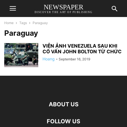
NEWSPAPER
DISCOVER THE ART OF PUBLISHING
Home
Tags
Paraguay
Paraguay
VIỄN ẢNH VENEZUELA SAU KHI
CỐ VẤN JOHN BOLTON TỪ CHỨC
Hoang
-
September 16, 2019
ABOUT US
FOLLOW US