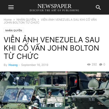
NEWSPAPER
DISCOVER THE ART OF PUBLISHING
Home
NHÂN QUYỀN
VIỄN ẢNH VENEZUELA SAU KHI CỐ VẤN
JOHN BOLTON TỪ CHỨC
NHÂN QUYỀN
VIỄN ẢNH VENEZUELA SAU
KHI CỐ VẤN JOHN BOLTON
TỪ CHỨC
292
0
By
Hoang
-
September 16, 2019