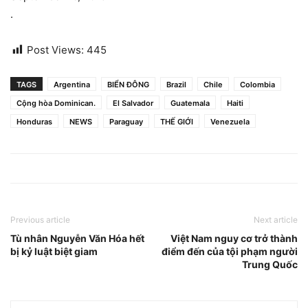
.
Post Views:
445
TAGS
Argentina
BIỂN ĐÔNG
Brazil
Chile
Colombia
Cộng hòa Dominican.
El Salvador
Guatemala
Haiti
Honduras
NEWS
Paraguay
THẾ GIỚI
Venezuela
Previous article
Next article
Tù nhân Nguyễn Văn Hóa hết
Việt Nam nguy cơ trở thành
bị kỷ luật biệt giam
điểm đến của tội phạm người
Trung Quốc