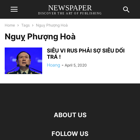
NEWSPAPER
DISCOVER THE ART OF PUBLISHING
Home
Tags
Nguỵ Phượng Hoà
Nguỵ Phượng Hoà
SIÊU VI RUS PHẢI SỢ SIÊU DỐI
TRÁ !
Hoang
-
April 5, 2020
ABOUT US
FOLLOW US