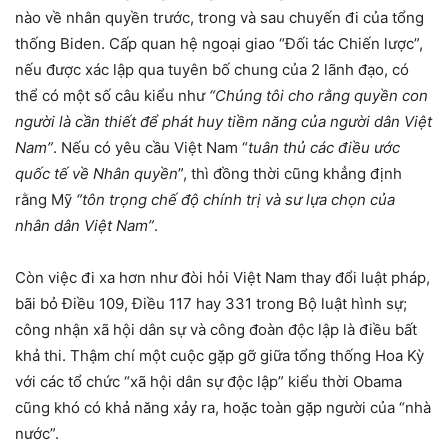
nào về nhân quyền trước, trong và sau chuyến đi của tổng
thống Biden. Cấp quan hệ ngoại giao “Đối tác Chiến lược”,
nếu được xác lập qua tuyên bố chung của 2 lãnh đạo, có
thể có một số câu kiểu như
“Chúng tôi cho rằng quyền con
người là cần thiết để phát huy tiềm năng của người dân Việt
Nam”
. Nếu có yêu cầu Việt Nam “
tuân thủ các điều ước
quốc tế về Nhân quyền
”, thì đồng thời cũng khẳng định
rằng Mỹ
“tôn trọng chế độ chính trị và sư lựa chọn của
nhân dân Việt Nam”
.
Còn việc đi xa hơn như đòi hỏi Việt Nam thay đổi luật pháp,
bãi bỏ Điều 109, Điều 117 hay 331 trong Bộ luật hình sự;
công nhận xã hội dân sự và công đoàn độc lập là điều bất
khả thi. Thậm chí một cuộc gặp gỡ giữa tổng thống Hoa Kỳ
với các tổ chức “xã hội dân sự độc lập” kiểu thời Obama
cũng khó có khả năng xảy ra, hoặc toàn gặp người của “nhà
nước”.