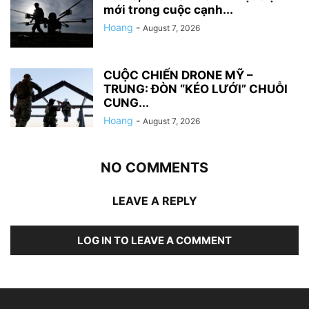
mới trong cuộc cạnh...
Hoang
-
August 7, 2026
CUỘC CHIẾN DRONE MỸ –
TRUNG: ĐÒN “KÉO LƯỚI” CHUỖI
CUNG...
Hoang
-
August 7, 2026
NO COMMENTS
LEAVE A REPLY
LOG IN TO LEAVE A COMMENT