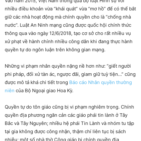
Vào năm 2015, Việt Nam thông qua bộ luật Hình sự với
nhiều điều khoản vừa “khái quát” vừa “mơ hồ” để có thể bắt
giữ các nhà hoạt động mà chính quyền cho là “chống nhà
nước”. Luật An Ninh mạng cũng được quốc hội chính thức
thông qua vào ngày 12/6/2018, tạo cơ sở cho rất nhiều vụ
xử phạt về hành chính nhiều công dân khi đang thực hành
quyền tự do ngôn luận trên không gian mạng.
Những vi phạm nhân quyền nặng nề hơn như: “giết người
phi pháp, đối xử tàn ác, ngược đãi, giam giữ tuỳ tiện…” cũng
được mô tả khá chi tiết trong
Báo cáo Nhân quyền thường
niên
của Bộ Ngoại giao Hoa Kỳ.
Quyền tự do tôn giáo cũng bị vi phạm nghiêm trọng. Chính
quyền địa phương ngăn cản các giáo phái tin lành ở Tây
Bắc và Tây Nguyên; nhiều hệ phái Tin Lành và nhóm tu tập
tại gia không được công nhận, thậm chí liên tục bị sách
nhiễu; một số nhà thờ Công giáo bị chính quyền địa