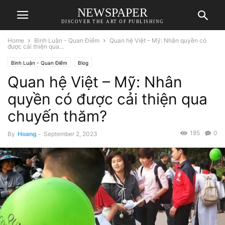
NEWSPAPER
DISCOVER THE ART OF PUBLISHING
Home
Bình Luận - Quan Điểm
Quan hệ Việt – Mỹ: Nhân quyền có
được cải thiện qua...
Bình Luận - Quan Điểm
Blog
Quan hệ Việt – Mỹ: Nhân
quyền có được cải thiện qua
chuyến thăm?
185
0
By
Hoang
-
September 2, 2023