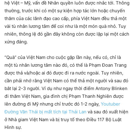
hệ Việt – Mỹ, vấn đề Nhân quyền luôn được nhắc tới. Thông
thường, trước khi có một sự kiện hợp tác lớn hoặc chuyến
thăm của các lãnh đạo cao cấp, phía Việt Nam đều thả một
vài tù nhân lương tâm để coi như là một món quà nhỏ. Tuy
nhiên, thông lệ đó gần đây không còn được lặp lại một cách
xứng đáng.
“Quà” của Việt Nam cho cuộc gặp lần này, nếu có, chỉ là
một tù nhân lương tâm nào đó, có thể là Phạm Đoan Trang
được thả và/hoặc ai đó được đi ra nước ngoài. Tuy nhiên,
cần phải nhớ rằng Việt Nam có thể thả một người và sau đó
bắt lại 2-3 người. Ví dụ như ngay thời điểm Antony Blinken
đi thăm Việt Nam, gia đình chị Phạm Thanh Nghiên được
lên đường đi Mỹ nhưng chỉ trước đó 1-2 ngày,
Youtuber
Đường Văn Thái bị mất tích tại Thái Lan
và sau đó xuất hiện
ở Nhà giam Việt Nam và bị truy tố theo Điều 117 Bộ Luật
Hình sự.