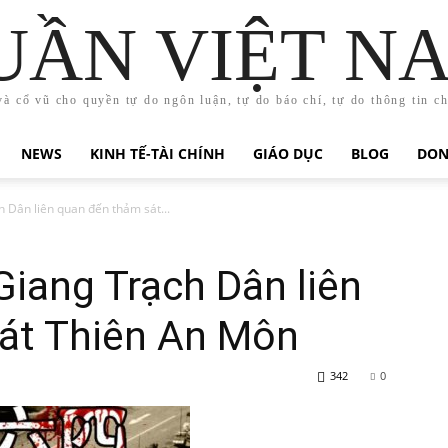
UẦN VIỆT N
và cổ vũ cho quyền tự do ngôn luận, tự do báo chí, tự do thông tin c
NEWS
KINH TẾ-TÀI CHÍNH
GIÁO DỤC
BLOG
DON
h Dân liên quan đến thảm sát...
Giang Trạch Dân liên
át Thiên An Môn
342
0