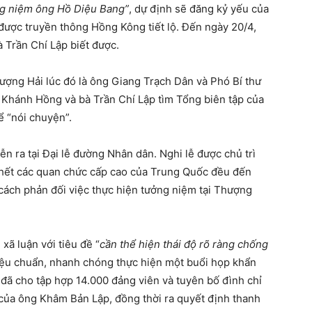
ng niệm ông Hồ Diệu Bang”
, dự định sẽ đăng kỷ yếu của
 được truyền thông Hồng Kông tiết lộ. Đến ngày 20/4,
 Trần Chí Lập biết được.
hượng Hải lúc đó là ông Giang Trạch Dân và Phó Bí thư
Khánh Hồng và bà Trần Chí Lập tìm Tổng biên tập của
ể “nói chuyện”.
ễn ra tại Đại lễ đường Nhân dân. Nghi lễ được chủ trì
hết các quan chức cấp cao của Trung Quốc đều đến
cách phản đối việc thực hiện tưởng niệm tại Thượng
xã luận với tiêu đề “
cần thể hiện thái độ rõ ràng chống
hiệu chuẩn, nhanh chóng thực hiện một buổi họp khẩn
 đã cho tập hợp 14.000 đảng viên và tuyên bố đình chỉ
 của ông Khâm Bản Lập, đồng thời ra quyết định thanh