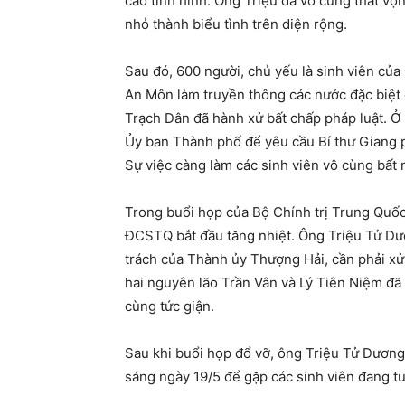
cáo tình hình. Ông Triệu đã vô cùng thất vọ
nhỏ thành biểu tình trên diện rộng.
Sau đó, 600 người, chủ yếu là sinh viên của
An Môn làm truyền thông các nước đặc biệt c
Trạch Dân đã hành xử bất chấp pháp luật. Ở
Ủy ban Thành phố để yêu cầu Bí thư Giang ph
Sự việc càng làm các sinh viên vô cùng bất
Trong buổi họp của Bộ Chính trị Trung Quốc
ĐCSTQ bắt đầu tăng nhiệt. Ông Triệu Tử Dươn
trách của Thành ủy Thượng Hải, cần phải xử 
hai nguyên lão Trần Vân và Lý Tiên Niệm đ
cùng tức giận.
Sau khi buổi họp đổ vỡ, ông Triệu Tử Dươn
sáng ngày 19/5 để gặp các sinh viên đang tu