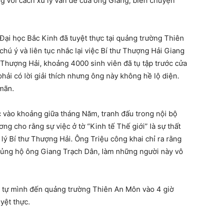
ng với cách xử lý vấn đề của ông Giang, biến chuyện
 Đại học Bắc Kinh đã tuyệt thực tại quảng trường Thiên
hú ý và liên tục nhắc lại việc Bí thư Thượng Hải Giang
 Thượng Hải, khoảng 4000 sinh viên đã tụ tập trước cửa
ải có lời giải thích nhưng ông này không hề lộ diện.
 mãn.
 vào khoảng giữa tháng Năm, tranh đấu trong nội bộ
g cho rằng sự việc ở tờ “Kinh tế Thế giới” là sự thất
lý Bí thư Thượng Hải. Ông Triệu công khai chỉ ra rằng
ã ủng hộ ông Giang Trạch Dân, làm những người này vô
g tự mình đến quảng trường Thiên An Môn vào 4 giờ
yệt thực.