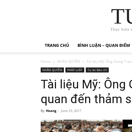
T
Thực hiện 
TRANG CHỦ
BÌNH LUẬN – QUAN ĐIỂM
Home
NHÂN QUYỀN
Tài liệu Mỹ: Ông Giang Trạc
NHÂN QUYỀN
PHÁP LUẬT
Tự do Báo chí
Tài liệu Mỹ: Ông 
quan đến thảm s
By
Hoang
-
June 23, 2017