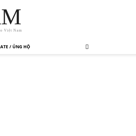
AM
ho Việt Nam
ATE / ỦNG HỘ