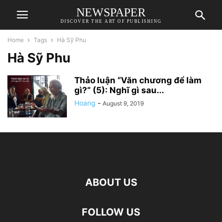
NEWSPAPER
DISCOVER THE ART OF PUBLISHING
Home
Tags
Hà Sỹ Phu
Hà Sỹ Phu
Thảo luận “Văn chương để làm
gì?” (5): Nghĩ gì sau...
Hoang
-
August 9, 2019
ABOUT US
FOLLOW US