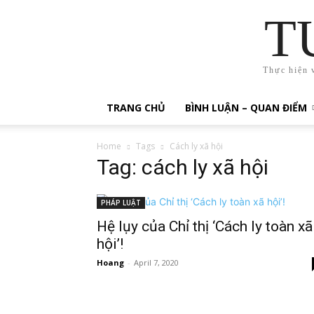
T
Thực hiện 
TRANG CHỦ
BÌNH LUẬN – QUAN ĐIỂM
Home
Tags
Cách ly xã hội
Tag: cách ly xã hội
PHÁP LUẬT
Hệ lụy của Chỉ thị ‘Cách ly toàn xã
hội’!
Hoang
-
April 7, 2020