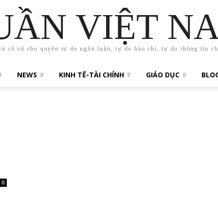
UẦN VIỆT N
và cổ vũ cho quyền tự do ngôn luận, tự do báo chí, tự do thông tin c
NEWS
KINH TẾ-TÀI CHÍNH
GIÁO DỤC
BLO
0