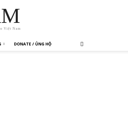
AM
ho Việt Nam
G
DONATE / ỦNG HỘ