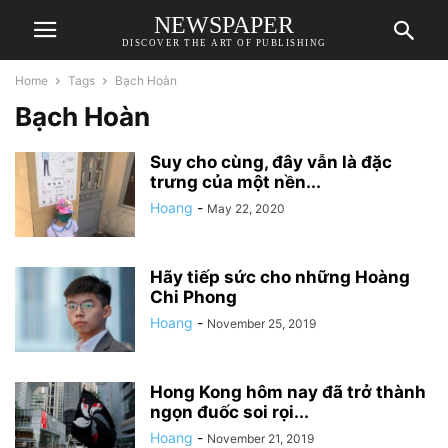
NEWSPAPER
DISCOVER THE ART OF PUBLISHING
Home
Tags
Bạch Hoàn
Bạch Hoàn
Suy cho cùng, đây vẫn là đặc
trưng của một nền...
Hoang
-
May 22, 2020
Hãy tiếp sức cho những Hoàng
Chi Phong
Hoang
-
November 25, 2019
Hong Kong hôm nay đã trở thành
ngọn đuốc soi rọi...
Hoang
-
November 21, 2019