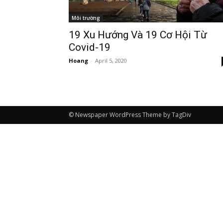
Môi trường
19 Xu Hướng Và 19 Cơ Hội Từ
Covid-19
Hoang
-
April 5, 2020
© Newspaper WordPress Theme by TagDiv