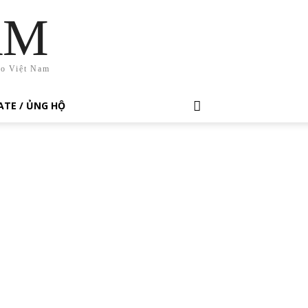
AM
ho Việt Nam
TE / ỦNG HỘ