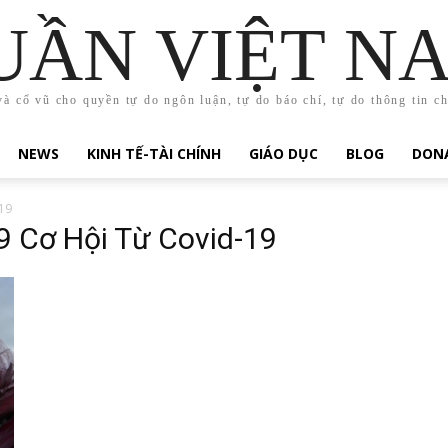
UẦN VIỆT N
và cổ vũ cho quyền tự do ngôn luận, tự do báo chí, tự do thông tin c
NEWS
KINH TẾ-TÀI CHÍNH
GIÁO DỤC
BLOG
DONA
19
9 Cơ Hội Từ Covid-19