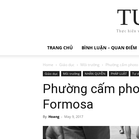
T
Thực hiện 
TRANG CHỦ
BÌNH LUẬN – QUAN ĐIỂM
Home
Giáo dục
Môi trường
Phường cấm photo t
Giáo dục
Môi trường
NHÂN QUYỀN
PHÁP LUẬT
Tự d
Phường cấm photo
Formosa
By
Hoang
-
May 9, 2017