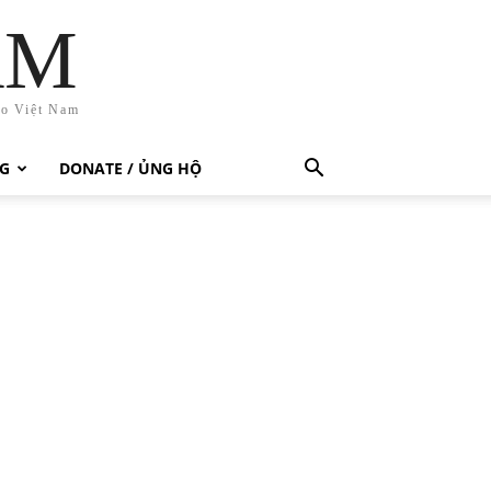
AM
ho Việt Nam
G
DONATE / ỦNG HỘ