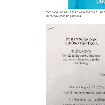
Chân dung Phó Chủ tịch Phường Tân Tạo A – Cộn
Photocopy động tới Formosa.