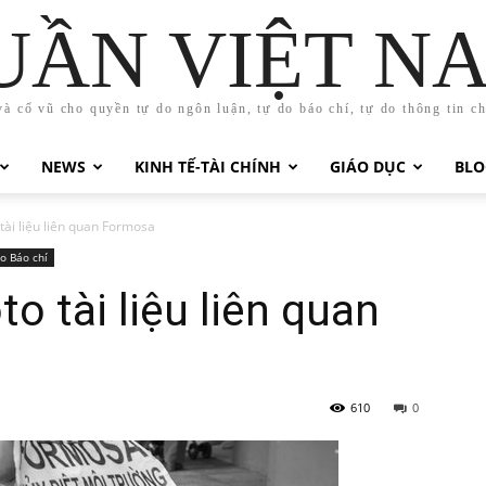
UẦN VIỆT N
và cổ vũ cho quyền tự do ngôn luận, tự do báo chí, tự do thông tin c
NEWS
KINH TẾ-TÀI CHÍNH
GIÁO DỤC
BLO
ài liệu liên quan Formosa
o Báo chí
 tài liệu liên quan
610
0