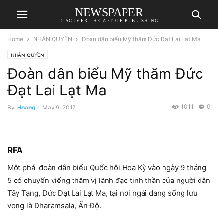
NEWSPAPER
DISCOVER THE ART OF PUBLISHING
Home
NHÂN QUYỀN
Đoàn dân biểu Mỹ thăm Đức Đạt Lai Lạt Ma
NHÂN QUYỀN
Đoàn dân biểu Mỹ thăm Đức
Đạt Lai Lạt Ma
1011
0
By
Hoang
-
May 9, 2017
RFA
Một phái đoàn dân biểu Quốc hội Hoa Kỳ vào ngày 9 tháng
5 có chuyến viếng thăm vị lãnh đạo tinh thần của người dân
Tây Tạng, Đức Đạt Lai Lạt Ma, tại nơi ngài đang sống lưu
vong là Dharamsala, Ấn Độ.