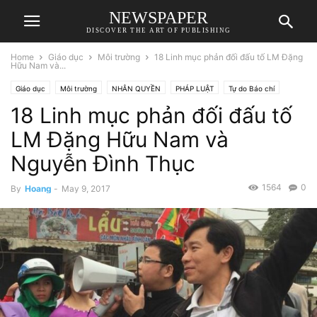
NEWSPAPER
DISCOVER THE ART OF PUBLISHING
Home
Giáo dục
Môi trường
18 Linh mục phản đối đấu tố LM Đặng
Hữu Nam và...
Giáo dục
Môi trường
NHÂN QUYỀN
PHÁP LUẬT
Tự do Báo chí
18 Linh mục phản đối đấu tố
LM Đặng Hữu Nam và
Nguyễn Đình Thục
1564
0
By
Hoang
-
May 9, 2017