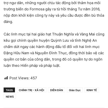
trợ ngư dân, những người chịu tác động bởi thảm họa môi
trường biển do Formosa gây ra từ hồi tháng Tư năm 2016,
nộp đơn khởi kiện công ty này và yêu cầu được đền bù thỏa
đáng.
Các linh mục tại hai giáo hạt Thuận Nghĩa và Vàng Mai cũng
kêu gọi chính quyền huyện Quỳnh Lưu và tỉnh Nghệ An
chấm dứt ngay các hành động đấu tố đối với hai linh mục
Đặng Hữu Nam và Nguyễn Đình Thục, đồng thời bảo vệ các
quyền cơ bản của công dân, trong đó có quyền tự do ngôn
luận theo Hiến pháp và pháp luật.
Post Views:
457
TAGS
CHÍNH TRỊ - XÃ HỘI
DIỄN ĐÀN
Giáo Dục
KINH TẾ
NEWS