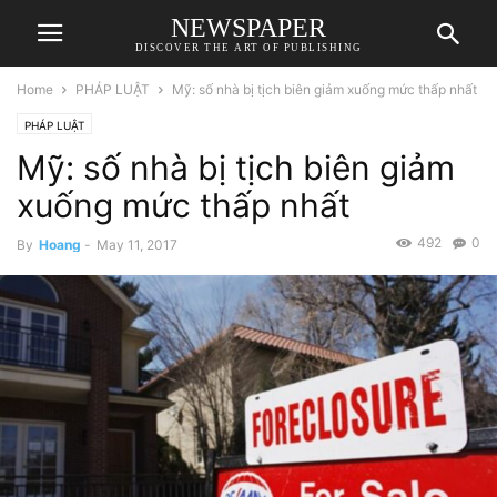
NEWSPAPER
DISCOVER THE ART OF PUBLISHING
Home
PHÁP LUẬT
Mỹ: số nhà bị tịch biên giảm xuống mức thấp nhất
PHÁP LUẬT
Mỹ: số nhà bị tịch biên giảm
xuống mức thấp nhất
492
0
By
Hoang
-
May 11, 2017