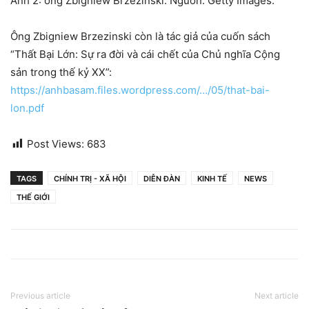
Ảnh 2: ông Zbigniew Brzezinski. Nguồn: Getty Images.
Ông Zbigniew Brzezinski còn là tác giả của cuốn sách
“Thất Bại Lớn: Sự ra đời và cái chết của Chủ nghĩa Cộng
sản trong thế kỷ XX”:
https://anhbasam.files.wordpress.com/…/05/that-bai-
lon.pdf
Post Views:
683
TAGS
CHÍNH TRỊ - XÃ HỘI
DIỄN ĐÀN
KINH TẾ
NEWS
THẾ GIỚI
Previous article
Next article