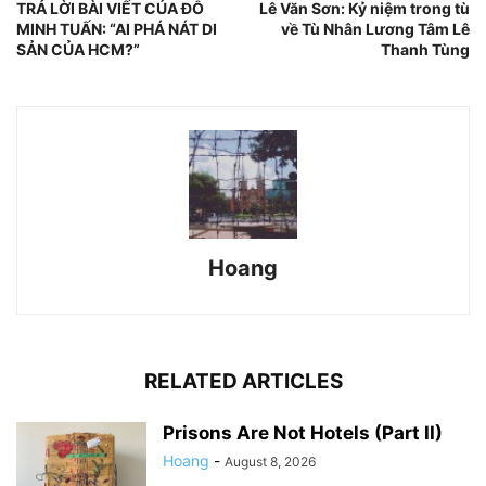
TRẢ LỜI BÀI VIẾT CỦA ĐỖ
Lê Văn Sơn: Kỷ niệm trong tù
MINH TUẤN: “AI PHÁ NÁT DI
về Tù Nhân Lương Tâm Lê
SẢN CỦA HCM?”
Thanh Tùng
Hoang
RELATED ARTICLES
Prisons Are Not Hotels (Part II)
Hoang
-
August 8, 2026