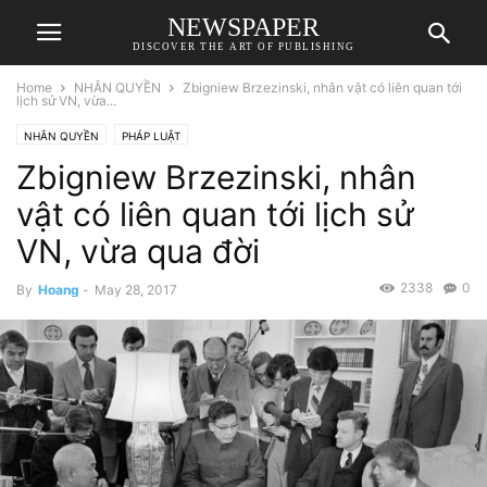
NEWSPAPER
DISCOVER THE ART OF PUBLISHING
Home
NHÂN QUYỀN
Zbigniew Brzezinski, nhân vật có liên quan tới
lịch sử VN, vừa...
NHÂN QUYỀN
PHÁP LUẬT
Zbigniew Brzezinski, nhân
vật có liên quan tới lịch sử
VN, vừa qua đời
2338
0
By
Hoang
-
May 28, 2017