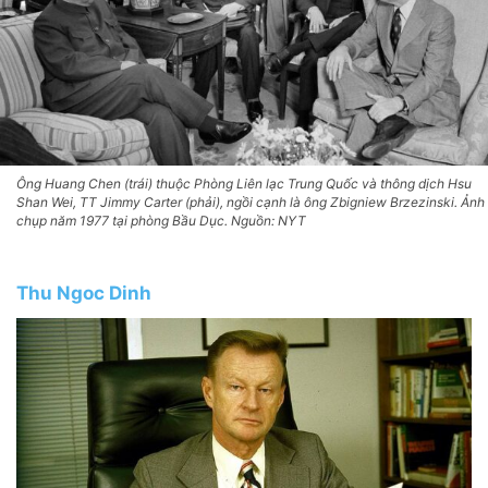
Ông Huang Chen (trái) thuộc Phòng Liên lạc Trung Quốc và thông dịch Hsu
Shan Wei, TT Jimmy Carter (phải), ngồi cạnh là ông Zbigniew Brzezinski. Ảnh
chụp năm 1977 tại phòng Bầu Dục. Nguồn: NYT
Thu Ngoc Dinh