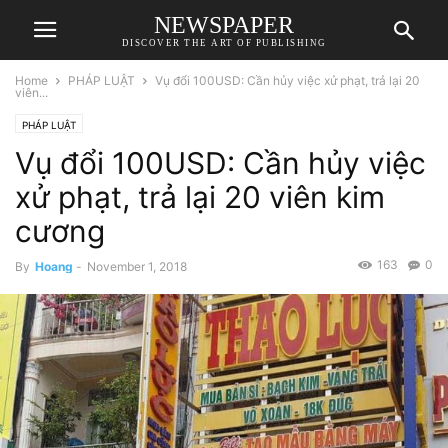
NEWSPAPER
DISCOVER THE ART OF PUBLISHING
Home
PHÁP LUẬT
Vụ đổi 100USD: Cần hủy việc xử phạt, trả lại 20
viên...
PHÁP LUẬT
Vụ đổi 100USD: Cần hủy việc
xử phạt, trả lại 20 viên kim
cương
163
0
By
Hoang
-
November 1, 2018