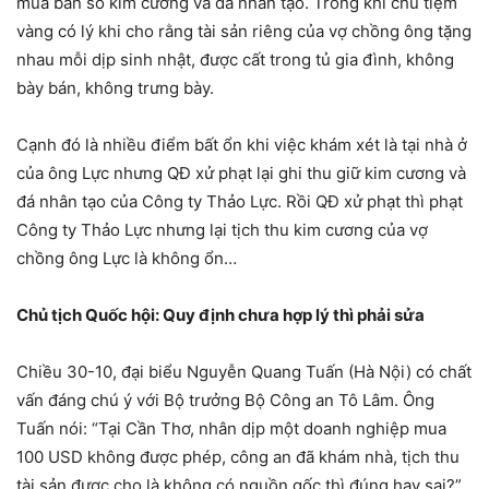
mua bán số kim cương và đá nhân tạo. Trong khi chủ tiệm
vàng có lý khi cho rằng tài sản riêng của vợ chồng ông tặng
nhau mỗi dịp sinh nhật, được cất trong tủ gia đình, không
bày bán, không trưng bày.
Cạnh đó là nhiều điểm bất ổn khi việc khám xét là tại nhà ở
của ông Lực nhưng QĐ xử phạt lại ghi thu giữ kim cương và
đá nhân tạo của Công ty Thảo Lực. Rồi QĐ xử phạt thì phạt
Công ty Thảo Lực nhưng lại tịch thu kim cương của vợ
chồng ông Lực là không ổn…
Chủ tịch Quốc hội: Quy định chưa hợp lý thì phải sửa
Chiều 30-10, đại biểu Nguyễn Quang Tuấn (Hà Nội) có chất
vấn đáng chú ý với Bộ trưởng Bộ Công an Tô Lâm. Ông
Tuấn nói: “Tại Cần Thơ, nhân dịp một doanh nghiệp mua
100 USD không được phép, công an đã khám nhà, tịch thu
tài sản được cho là không có nguồn gốc thì đúng hay sai?”.