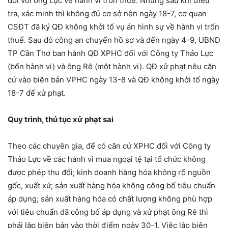
đối với ông Lực về hành vi trốn thuế. Nhưng sau khi điều
tra, xác minh thì không đủ cơ sở nên ngày 18-7, cơ quan
CSĐT đã ký QĐ không khởi tố vụ án hình sự về hành vi trốn
thuế. Sau đó công an chuyển hồ sơ và đến ngày 4-9, UBND
TP Cần Thơ ban hành QĐ XPHC đối với Công ty Thảo Lực
(bốn hành vi) và ông Rê (một hành vi). QĐ xử phạt nêu căn
cứ vào biên bản VPHC ngày 13-8 và QĐ không khởi tố ngày
18-7 để xử phạt.
Quy trình, thủ tục xử phạt sai
Theo các chuyên gia, để có căn cứ XPHC đối với Công ty
Thảo Lực về các hành vi mua ngoại tệ tại tổ chức không
được phép thu đổi; kinh doanh hàng hóa không rõ nguồn
gốc, xuất xứ; sản xuất hàng hóa không công bố tiêu chuẩn
áp dụng; sản xuất hàng hóa có chất lượng không phù hợp
với tiêu chuẩn đã công bố áp dụng và xử phạt ông Rê thì
phải lập biên bản vào thời điểm ngày 30-1. Việc lập biên