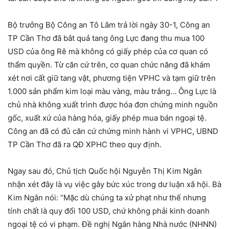
Bộ trưởng Bộ Công an Tô Lâm trả lời ngày 30-1, Công an
TP Cần Thơ đã bắt quả tang ông Lực đang thu mua 100
USD của ông Rê mà không có giấy phép của cơ quan có
thẩm quyền. Từ căn cứ trên, cơ quan chức năng đã khám
xét nơi cất giữ tang vật, phương tiện VPHC và tạm giữ trên
1.000 sản phẩm kim loại màu vàng, màu trắng… Ông Lực là
chủ nhà không xuất trình được hóa đơn chứng minh nguồn
gốc, xuất xứ của hàng hóa, giấy phép mua bán ngoại tệ.
Công an đã có đủ căn cứ chứng minh hành vi VPHC, UBND
TP Cần Thơ đã ra QĐ XPHC theo quy định.
Ngay sau đó, Chủ tịch Quốc hội Nguyễn Thị Kim Ngân
nhận xét đây là vụ việc gây bức xúc trong dư luận xã hội. Bà
Kim Ngân nói: “Mặc dù chúng ta xử phạt như thế nhưng
tính chất là quy đổi 100 USD, chứ không phải kinh doanh
ngoại tệ có vi phạm. Đề nghị Ngân hàng Nhà nước (NHNN)