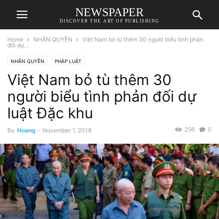
NEWSPAPER
DISCOVER THE ART OF PUBLISHING
Home
NHÂN QUYỀN
Việt Nam bỏ tù thêm 30 người biểu tình phản
đối dự...
NHÂN QUYỀN
PHÁP LUẬT
Việt Nam bỏ tù thêm 30
người biểu tình phản đối dự
luật Đặc khu
256
0
By
Hoang
-
November 1, 2018