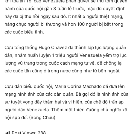
khi toà án Tối cao Venezuela phán quyết sẽ thu tóm quyền
hành của quốc hội gần 3 tuần lễ trước, mặc dù quyết định
này đã bị thu hồi ngay sau đó. Ít nhất 5 người thiệt mạng,
hàng chục người bị thương và hơn 100 người bị bắt trong
các cuộc biểu tình.
Cựu tổng thống Hugo Chavez đã thành lập lực lượng quân
dân, nhằm huấn luyện 1 triệu người Venezuela yểm trợ lực
lượng vũ trang trong cuộc cách mạng tự vệ, để chống lại
các cuộc tấn công ở trong nước cũng như từ bên ngoài.
Cựu dân biểu quốc hội, Maria Corina Machado đã đưa lên
mạng hình ảnh của các dân quân. Bà gọi đó là hình ảnh của
sự tuyệt vọng đầy thảm hại và vi hiến, của chế độ trấn áp
người dân Venezuela. Thêm một thiên đường chủ nghĩa xã
hội sụp đổ. (Song Châu)
Post Views:
288