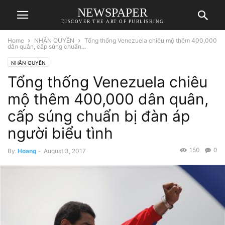
NEWSPAPER
DISCOVER THE ART OF PUBLISHING
Home
NHÂN QUYỀN
Tổng thống Venezuela chiêu mộ thêm 400,000
dân quân, cấp súng chuẩn...
NHÂN QUYỀN
Tổng thống Venezuela chiêu
mộ thêm 400,000 dân quân,
cấp súng chuẩn bị đàn áp
người biểu tình
150
0
By
Hoang
-
August 3, 2017