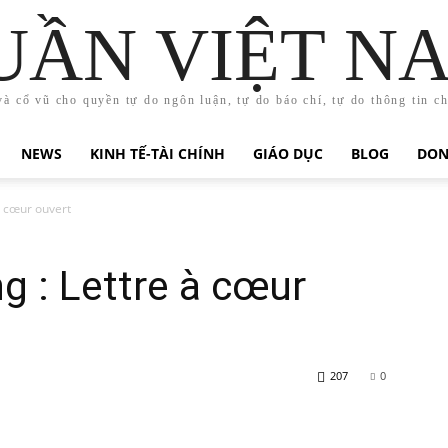
UẦN VIỆT N
và cổ vũ cho quyền tự do ngôn luận, tự do báo chí, tự do thông tin c
NEWS
KINH TẾ-TÀI CHÍNH
GIÁO DỤC
BLOG
DON
 cœur ouvert
 : Lettre à cœur
207
0