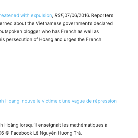
reatened with expulsion
,
RSF,
07/06/2016. Reporters
cerned about the Vietnamese government’s declared
 outspoken blogger who has French as well as
his persecution of Hoang and urges the French
h Hoang, nouvelle victime d’une vague de répression
nh Hoàng lorsqu’il enseignait les mathématiques à
2006 © Facebook Lê Nguyễn Hương Trà.