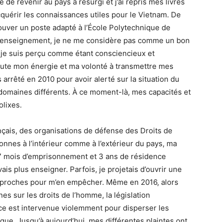
e de revenir au pays a resurgi et j’ai repris mes livres
cquérir les connaissances utiles pour le Vietnam. De
trouver un poste adapté à l’École Polytechnique de
 d’enseignement, je ne me considère pas comme un bon
t je suis perçu comme étant consciencieux et
toute mon énergie et ma volonté à transmettre mes
arrêté en 2010 pour avoir alerté sur la situation du
 domaines différents. À ce moment-là, mes capacités et
olixes.
nçais, des organisations de défense des Droits de
nes à l’intérieur comme à l’extérieur du pays, ma
17 mois d’emprisonnement et 3 ans de résidence
ais plus enseigner. Parfois, je projetais d’ouvrir une
 reproches pour m’en empêcher. Même en 2016, alors
es sur les droits de l’homme, la législation
lice est intervenue violemment pour disperser les
ique. Jusqu’à aujourd’hui, mes différentes plaintes ont