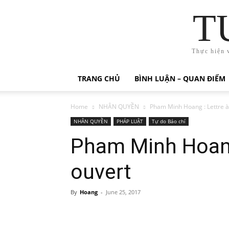
T
Thực hiện 
TRANG CHỦ
BÌNH LUẬN – QUAN ĐIỂM
Home
NHÂN QUYỀN
Pham Minh Hoang : Lettre à
NHÂN QUYỀN
PHÁP LUẬT
Tự do Báo chí
Pham Minh Hoang
ouvert
By
Hoang
-
June 25, 2017