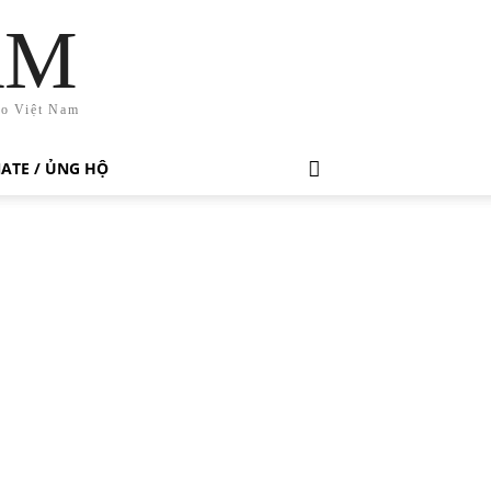
AM
ho Việt Nam
ATE / ỦNG HỘ