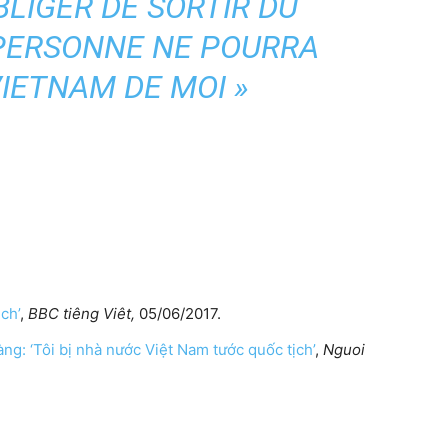
BLIGER DE SORTIR DU
 PERSONNE NE POURRA
VIETNAM DE MOI »
ch’
,
BBC tiêng Viêt,
05/06/2017.
: ‘Tôi bị nhà nước Việt Nam tước quốc tịch’
,
Nguoi