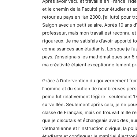
Après avoir vécu et travaillé en France, l’idé
et le chemin de la Faculté pour étudier et a
retour au pays en l’an 2000, j’ai lutté pour 
Saigon avec un petit salaire. Après 10 ans
professeur, mais mon travail est reconnu e
rigoureux. Je me satisfais d’avoir apporté 
connaissances aux étudiants. Lorsque je fus 
pays, j’enseignais les mathématiques sur 5
ma créativité étaient exceptionnellement pr
Grâce à l’intervention du gouvernement fra
l’homme et du soutien de nombreuses person
peine fut relativement légère : seulement 
surveillée. Seulement après cela, je ne pouv
classe de Français, mais on trouvait mille
que je discutais et échangeais avec des jeun
vietnamienne et l’instruction civique, la po
étudiants et confisquer le matériel électron