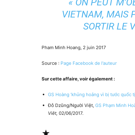
« ON PEUT M’O
VIETNAM, MAIS
SORTIR LE 
Pham Minh Hoang, 2 juin 2017
Source :
Page Facebook de l’auteur
Sur cette affaire, voir également :
GS Hoàng ‘khủng hoảng vì bị tước quốc tị
Đỗ Dzũng/Người Việt,
GS Phạm Minh Hoàng
Viêt,
02/06/2017.
★