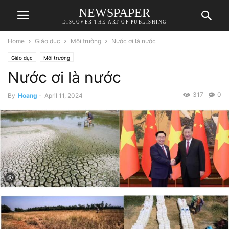
NEWSPAPER
DISCOVER THE ART OF PUBLISHING
Home
Giáo dục
Môi trường
Nước ơi là nước
Giáo dục
Môi trường
Nước ơi là nước
317
0
By
Hoang
-
April 11, 2024