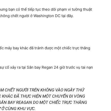
ưng bạn có thể tiếp tục theo dõi phạm vi tường thuật
 không chết người ở Washington DC tại đây.
iếc máy bay khác đã tránh được một chiếc trực thăng
ự cố xảy ra tại Sân bay Regan 24 giờ trước vụ tai nạn
HẠM CHẾT NGƯỜI TRÊN KHÔNG VÀO NGÀY THỨ
C KHÁC ĐÃ THỰC HIỆN MỘT CHUYẾN ĐI VÒNG
 SÂN BAY REAGAN DO MỘT CHIẾC TRỰC THĂNG
 Ở CÙNG KHU VỰC.