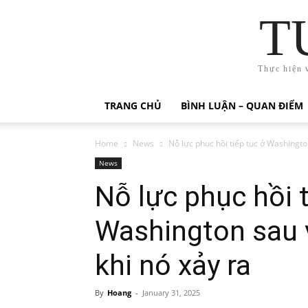
T
Thực hiện 
TRANG CHỦ
BÌNH LUẬN – QUAN ĐIỂM
Home
News
Nỗ lực phục hồi tiếp tục ở Washington
News
Nỗ lực phục hồi t
Washington sau 
khi nó xảy ra
By
Hoang
-
January 31, 2025