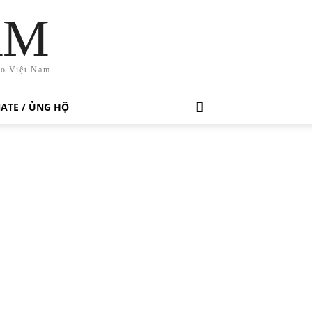
AM
ho Việt Nam
ATE / ỦNG HỘ