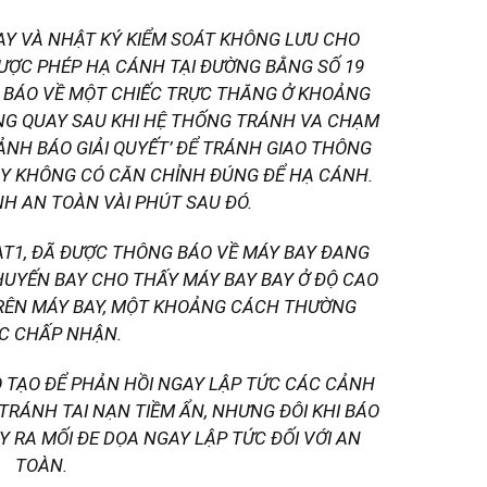
AY VÀ NHẬT KÝ KIỂM SOÁT KHÔNG LƯU CHO
ĐƯỢC PHÉP HẠ CÁNH TẠI ĐƯỜNG BẰNG SỐ 19
 BÁO VỀ MỘT CHIẾC TRỰC THĂNG Ở KHOẢNG
NG QUAY SAU KHI HỆ THỐNG TRÁNH VA CHẠM
ẢNH BÁO GIẢI QUYẾT’ ĐỂ TRÁNH GIAO THÔNG
BAY KHÔNG CÓ CĂN CHỈNH ĐÚNG ĐỂ HẠ CÁNH.
H AN TOÀN VÀI PHÚT SAU ĐÓ.
AT1, ĐÃ ĐƯỢC THÔNG BÁO VỀ MÁY BAY ĐANG
CHUYẾN BAY CHO THẤY MÁY BAY BAY Ở ĐỘ CAO
 TRÊN MÁY BAY, MỘT KHOẢNG CÁCH THƯỜNG
C CHẤP NHẬN.
 TẠO ĐỂ PHẢN HỒI NGAY LẬP TỨC CÁC CẢNH
 TRÁNH TAI NẠN TIỀM ẨN, NHƯNG ĐÔI KHI BÁO
 RA MỐI ĐE DỌA NGAY LẬP TỨC ĐỐI VỚI AN
TOÀN.