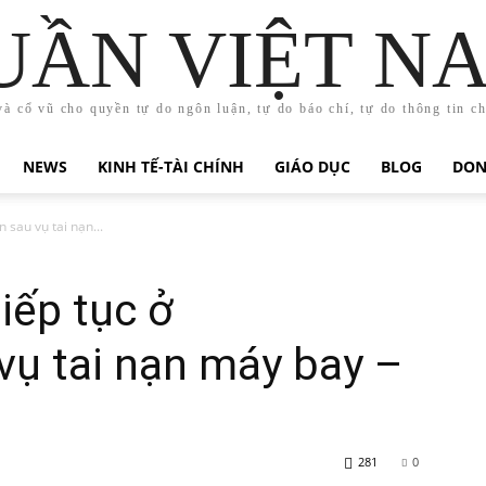
UẦN VIỆT N
và cổ vũ cho quyền tự do ngôn luận, tự do báo chí, tự do thông tin c
NEWS
KINH TẾ-TÀI CHÍNH
GIÁO DỤC
BLOG
DON
 sau vụ tai nạn...
iếp tục ở
vụ tai nạn máy bay –
281
0