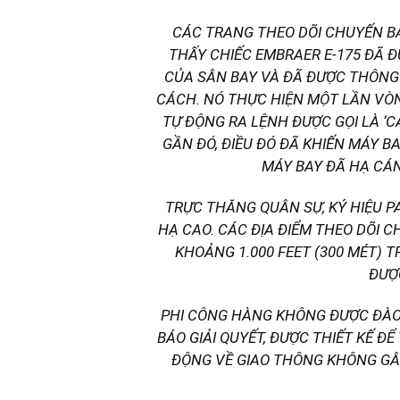
CÁC TRANG THEO DÕI CHUYẾN B
THẤY CHIẾC EMBRAER E-175 ĐÃ 
CỦA SÂN BAY VÀ ĐÃ ĐƯỢC THÔNG
CÁCH. NÓ THỰC HIỆN MỘT LẦN VÒ
TỰ ĐỘNG RA LỆNH ĐƯỢC GỌI LÀ ‘C
GẦN ĐÓ, ĐIỀU ĐÓ ĐÃ KHIẾN MÁY 
MÁY BAY ĐÃ HẠ CÁN
TRỰC THĂNG QUÂN SỰ, KÝ HIỆU P
HẠ CAO. CÁC ĐỊA ĐIỂM THEO DÕI 
KHOẢNG 1.000 FEET (300 MÉT)
ĐƯỢ
PHI CÔNG HÀNG KHÔNG ĐƯỢC ĐÀO
BÁO GIẢI QUYẾT, ĐƯỢC THIẾT KẾ ĐỂ
ĐỘNG VỀ GIAO THÔNG KHÔNG GÂY