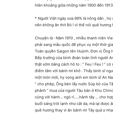
hiên khoảng giữa những năm 1900 đến 1913
* Người Việt ngày xưa 99% là nông dân , họ c
nên không ăn thit Bò ! vì thế nói quê hươn
Chuyện là : Năm 1910 , nhiều thanh niên Vi
phải sang mẫu quốc để phục vụ một thời gia
Toàn quyền Saigon tên Huỳnh. Đơn vị Ông 
Bếp trưởng của binh đoàn toàn lính người A
thật sớm bằng cách hô to : ” Feu ! Feu ! ” có 
điểm tâm với bánh mì khô . Thấy binh sĩ ng
một món mới, hy vọng anh em binh sĩ An Na
” cho phép, Ông bèn lấy nước Súp bò của Tâ
phảnh ” mua của người Tàu bán ở Khu Chi
cùng với hành… ngò rí…..hành tây … cho hợp 
buổi sáng trời lạnh như cắt da, mà lại được
quê hương thay vì ăn bánh mì Tây quá ư nhạ