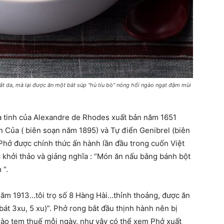
 cắt da, mà lại được ăn một bát súp "hù tíu bò" nóng hổi ngào ngạt đậm mùi
La tinh của Alexandre de Rhodes xuất bản năm 1651
h Của ( biên soạn năm 1895) và Tự điển Genibrel (biên
Phở được chính thức ấn hành lần đầu trong cuốn Việt
 khởi thảo và giảng nghĩa : “Món ăn nấu bằng bánh bột
 “.
Năm 1913…tôi trọ số 8 Hàng Hài…thỉnh thoảng, được ăn
bát 3xu, 5 xu)”. Phở rong bắt đầu thịnh hành nên bị
hào tem thuế mỗi ngày. như vậy có thể xem Phở xuất