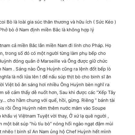
oi Bò là loài gia súc thân thương và hữu ích ( Sức Kéo )
g Phở bò ở Nam định miền Bắc là không hợp lý
etnam cả miền Bắc lẫn miền Nam đi lính cho Pháp. Họ
n, trong số đó có một người từng làm phụ bếp cho
Huỳnh đóng quân ở Marseille và Ông được giữ chức
n Nam . Sáng nào Ông Huỳnh cũng ra lệnh đốt bếp lò
nghĩa là nổi lửa lên ! để nấu súp thịt bò cho binh sĩ ăn
ười Việt bỏ ăn sáng hơi nhiều Ông Huỳnh bèn nghĩ ra
m sẽ cảm thấy dễ nuốt hơn, Sau khi được các “Xếp Tây
y… cho hầm chung với quế, hồi, gừng. Riêng ” bánh tài
nois rồi Ông Huỳnh nêm thêm nước mắm vào Soupe
khẩu vị Việtnam Tuyệt vời thay, Ở xứ lạ quê người ,
 ăn một bát súp “hù tíu bò” nóng hổi ngào ngạt đậm mùi
t nhẽo ! binh sĩ An Nam ủng hộ Chef Huỳnh hết mình