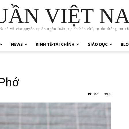
UẦN VIỆT N
và cổ vũ cho quyền tự do ngôn luận, tự do báo chí, tự do thông tin c
NEWS
KINH TẾ-TÀI CHÍNH
GIÁO DỤC
BLO
Phở
348
0