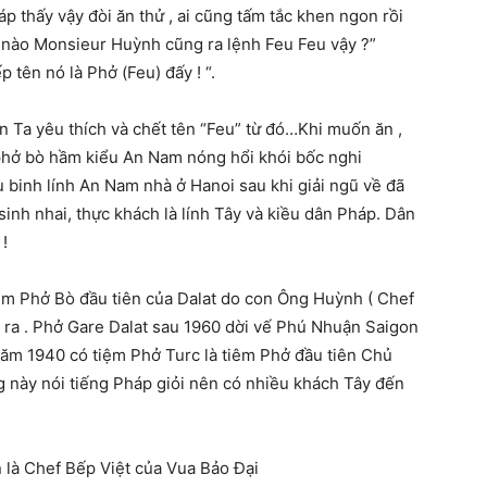
p thấy vậy đòi ăn thử , ai cũng tấm tắc khen ngon rồi
 nào Monsieur Huỳnh cũng ra lệnh Feu Feu vậy ?”
 tên nó là Phở (Feu) đấy ! “.
 Ta yêu thích và chết tên “Feu” từ đó…Khi muốn ăn ,
ô phở bò hầm kiểu An Nam nóng hổi khói bốc nghi
u binh lính An Nam nhà ở Hanoi sau khi giải ngũ về đã
 sinh nhai, thực khách là lính Tây và kiều dân Pháp. Dân
!
iêm Phở Bò đầu tiên của Dalat do con Ông Huỳnh ( Chef
mà ra . Phở Gare Dalat sau 1960 dời vế Phú Nhuận Saigon
năm 1940 có tiệm Phở Turc là tiêm Phở đầu tiên Chủ
ng này nói tiếng Pháp giỏi nên có nhiều khách Tây đến
 là Chef Bếp Việt của Vua Bảo Đại