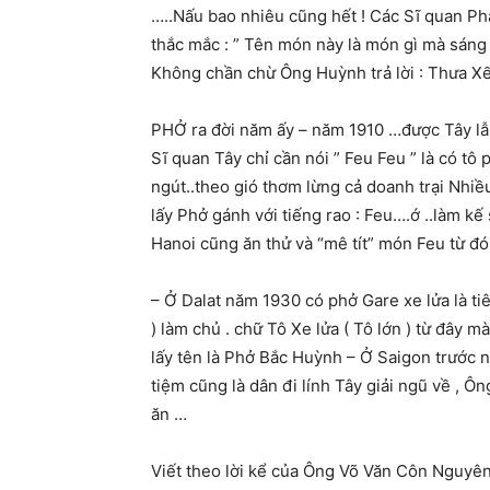
…..Nấu bao nhiêu cũng hết ! Các Sĩ quan Phá
thắc mắc : ” Tên món này là món gì mà sáng
Không chần chừ Ông Huỳnh trả lời : Thưa Xếp
PHỞ ra đời năm ấy – năm 1910 …được Tây lẫn
Sĩ quan Tây chỉ cần nói ” Feu Feu ” là có t
ngút..theo gió thơm lừng cả doanh trại Nhiề
lấy Phở gánh với tiếng rao : Feu….ớ ..làm kế
Hanoi cũng ăn thử và “mê tít” món Feu từ đó 
– Ở Dalat năm 1930 có phở Gare xe lửa là t
) làm chủ . chữ Tô Xe lửa ( Tô lớn ) từ đây 
lấy tên là Phở Bắc Huỳnh – Ở Saigon trước 
tiệm cũng là dân đi lính Tây giải ngũ về , Ô
ăn …
Viết theo lời kể của Ông Võ Văn Côn Nguyên