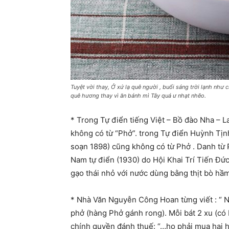
Tuyệt vời thay, Ở xứ lạ quê người , buổi sáng trời lạnh như
quê hương thay vì ăn bánh mì Tây quá ư nhạt nhẽo.
* Trong Tự điển tiếng Việt – Bồ đào Nha – 
không có từ “Phở”. trong Tự điển Huỳnh Tịn
soạn 1898) cũng không có từ Phở . Danh từ 
Nam tự điển (1930) do Hội Khai Trí Tiến Đức
gạo thái nhỏ với nước dùng bằng thịt bò hầm
* Nhà Văn Nguyễn Công Hoan từng viết : “ 
phở (hàng Phở gánh rong). Mỗi bát 2 xu (có 
chính quyền đánh thuế: “…họ phải mua hai 