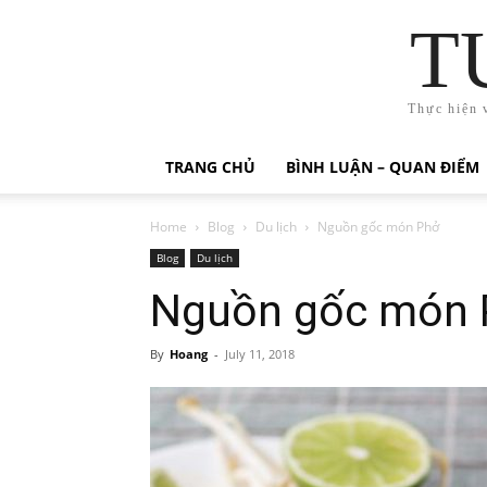
T
Thực hiện 
TRANG CHỦ
BÌNH LUẬN – QUAN ĐIỂM
Home
Blog
Du lịch
Nguồn gốc món Phở
Blog
Du lịch
Nguồn gốc món 
By
Hoang
-
July 11, 2018