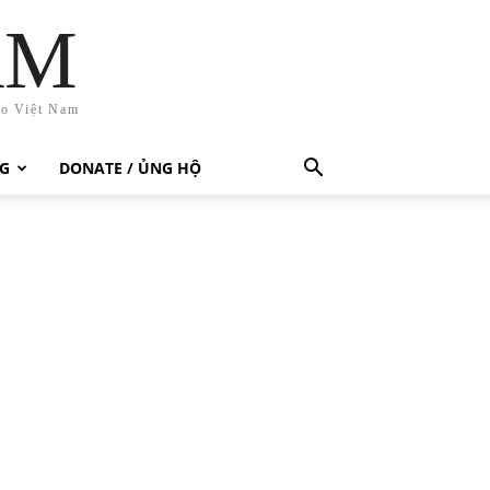
AM
ho Việt Nam
G
DONATE / ỦNG HỘ