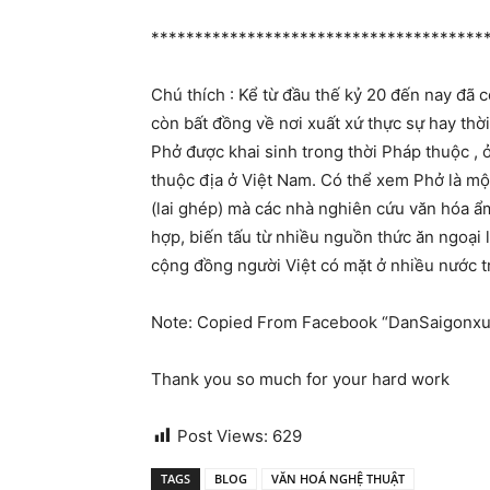
**************************************
Chú thích : Kể từ đầu thế kỷ 20 đến nay đã 
còn bất đồng về nơi xuất xứ thực sự hay th
Phở được khai sinh trong thời Pháp thuộc , 
thuộc địa ở Việt Nam. Có thể xem Phở là mộ
(lai ghép) mà các nhà nghiên cứu văn hóa ẩ
hợp, biến tấu từ nhiều nguồn thức ăn ngoại l
cộng đồng người Việt có mặt ở nhiều nước tr
Note: Copied From Facebook “DanSaigonxu
Thank you so much for your hard work
Post Views:
629
TAGS
BLOG
VĂN HOÁ NGHỆ THUẬT