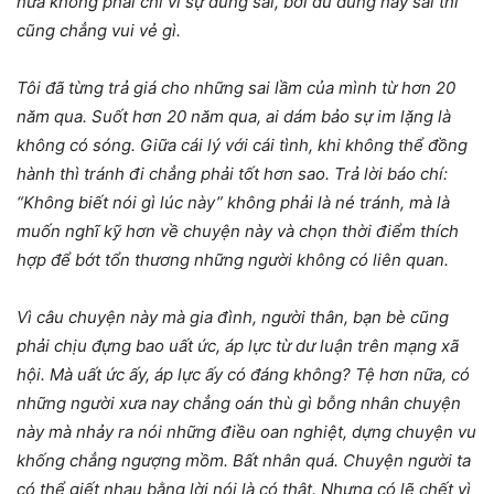
nữa không phải chỉ vì sự đúng sai, bởi dù đúng hay sai thì
cũng chẳng vui vẻ gì.
Tôi đã từng trả giá cho những sai lầm của mình từ hơn 20
năm qua. Suốt hơn 20 năm qua, ai dám bảo sự im lặng là
không có sóng. Giữa cái lý với cái tình, khi không thể đồng
hành thì tránh đi chẳng phải tốt hơn sao. Trả lời báo chí:
“Không biết nói gì lúc này” không phải là né tránh, mà là
muốn nghĩ kỹ hơn về chuyện này và chọn thời điểm thích
hợp để bớt tổn thương những người không có liên quan.
Vì câu chuyện này mà gia đình, người thân, bạn bè cũng
phải chịu đựng bao uất ức, áp lực từ dư luận trên mạng xã
hội. Mà uất ức ấy, áp lực ấy có đáng không? Tệ hơn nữa, có
những người xưa nay chẳng oán thù gì bỗng nhân chuyện
này mà nhảy ra nói những điều oan nghiệt, dựng chuyện vu
khống chẳng ngượng mồm. Bất nhân quá. Chuyện người ta
có thể giết nhau bằng lời nói là có thật. Nhưng có lẽ chết vì