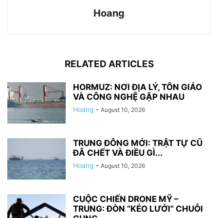
Hoang
RELATED ARTICLES
HORMUZ: NƠI ĐỊA LÝ, TÔN GIÁO
VÀ CÔNG NGHỆ GẶP NHAU
Hoang
-
August 10, 2026
TRUNG ĐÔNG MỚI: TRẬT TỰ CŨ
ĐÃ CHẾT VÀ ĐIỀU GÌ...
Hoang
-
August 10, 2026
CUỘC CHIẾN DRONE MỸ –
TRUNG: ĐÒN “KÉO LƯỚI” CHUỖI