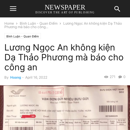
NEWSPAPER
DISCOVER THE ART OF PUBLISHING
Home
Bình Luận - Quan Điểm
Lương Ngọc An không kiện Dạ Thảo
Phương mà báo cho công...
Bình Luận - Quan Điểm
Lương Ngọc An không kiện
Dạ Thảo Phương mà báo cho
công an
271
0
By
Hoang
-
April 16, 2022