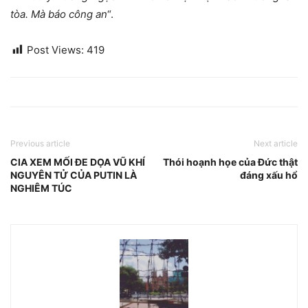
tòa. Mà báo công an
“.
Post Views:
419
Previous article
Next article
CIA XEM MỐI ĐE DỌA VŨ KHÍ
Thói hoạnh họe của Đức thật
NGUYÊN TỬ CỦA PUTIN LÀ
đáng xấu hổ
NGHIÊM TÚC